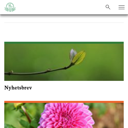
sök
sök
Nyhetsbrev