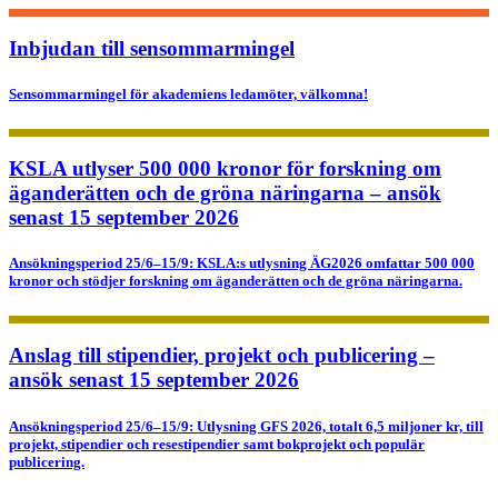
Inbjudan till sensommarmingel
Sensommarmingel för akademiens ledamöter, välkomna!
KSLA utlyser 500 000 kronor för forskning om
äganderätten och de gröna näringarna – ansök
senast 15 september 2026
Ansökningsperiod 25/6–15/9: KSLA:s utlysning ÄG2026 omfattar 500 000
kronor och stödjer forskning om äganderätten och de gröna näringarna.
Anslag till stipendier, projekt och publicering –
ansök senast 15 september 2026
Ansökningsperiod 25/6–15/9: Utlysning GFS 2026, totalt 6,5 miljoner kr, till
projekt, stipendier och resestipendier samt bokprojekt och populär
publicering.