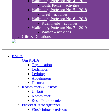
Wallenberg Professor No. 4 – 2017
Costa-Pierce – activities
Wallenberg Professor No. 5 – 2018
Creel – activities
Wallenberg Professor No. 6 – 2018
Kuemmerle – activities
Wallenberg Professor No. 7 – 2019
Watson – activities
Gifts & Donations
KSLA
Om KSLA
Organisation
Ledamöter
Ledning
Avdelningar
Historia
Kommittéer & Utskott
Utskott
Kommittéer
Resa för akademien
Projekt & Arbetsgrupper
Försörjningsberedskap