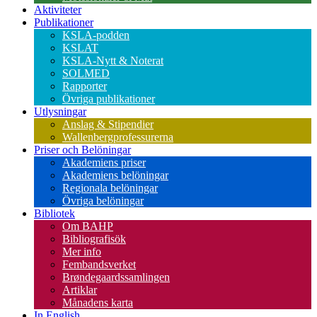
Aktiviteter
Publikationer
KSLA-podden
KSLAT
KSLA-Nytt & Noterat
SOLMED
Rapporter
Övriga publikationer
Utlysningar
Anslag & Stipendier
Wallenbergprofessurerna
Priser och Belöningar
Akademiens priser
Akademiens belöningar
Regionala belöningar
Övriga belöningar
Bibliotek
Om BAHP
Bibliografisök
Mer info
Fembandsverket
Brøndegaardssamlingen
Artiklar
Månadens karta
In English