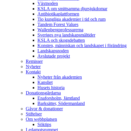
Växtnoden
KSLA om smittsamma djursjukdomar
Antibiotikaplattformen
Tio kungliga akademier i tid och rum
Tandem Forest Values
Wallenbergprofessurerna
Sveriges nya landskapsmåltider
KSLA och skogsdebatten
Konsten, människan och landskapet i förändring
Landskapsnoden
Avslutade projekt
Remisser
Nyheter
Kontakt
Nyheter från akademien
Kansliet
Husets historia
Donationsgårdarna
Enaforsholm, Jämtland
Barksätter, Södermanland
Gåvor & donationer
Stiftelser
Om webbplatsen
Söktips
Ledamotsrummet