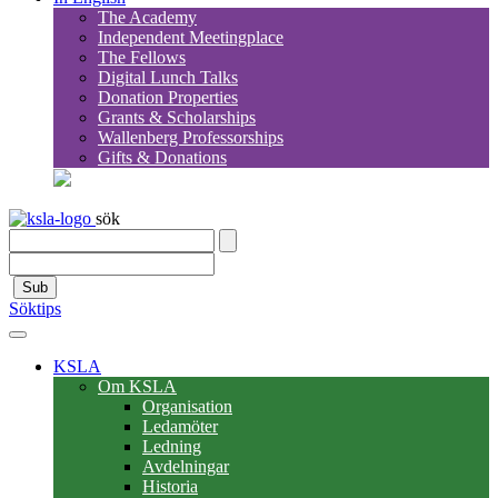
The Academy
Independent Meetingplace
The Fellows
Digital Lunch Talks
Donation Properties
Grants & Scholarships
Wallenberg Professorships
Gifts & Donations
sök
Sub
Söktips
KSLA
Om KSLA
Organisation
Ledamöter
Ledning
Avdelningar
Historia