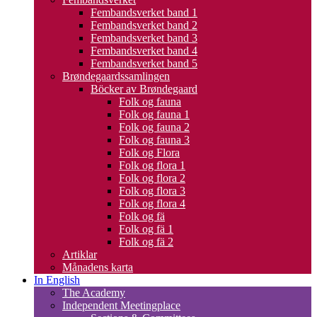
Fembandsverket band 1
Fembandsverket band 2
Fembandsverket band 3
Fembandsverket band 4
Fembandsverket band 5
Brøndegaardssamlingen
Böcker av Brøndegaard
Folk og fauna
Folk og fauna 1
Folk og fauna 2
Folk og fauna 3
Folk og Flora
Folk og flora 1
Folk og flora 2
Folk og flora 3
Folk og flora 4
Folk og fä
Folk og fä 1
Folk og fä 2
Artiklar
Månadens karta
In English
The Academy
Independent Meetingplace