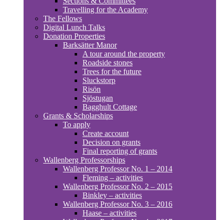
Sections & Committees
Travelling for the Academy
The Fellows
Digital Lunch Talks
Donation Properties
Barksätter Manor
A tour around the property
Roadside stones
Trees for the future
Sluckstorp
Risön
Sjöstugan
Bagghult Cottage
Grants & Scholarships
To apply
Create account
Decision on grants
Final reporting of grants
Wallenberg Professorships
Wallenberg Professor No. 1 – 2014
Fleming – activities
Wallenberg Professor No. 2 – 2015
Binkley – activities
Wallenberg Professor No. 3 – 2016
Haase – activities