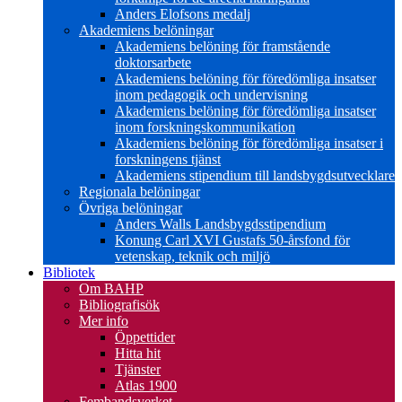
Anders Elofsons medalj
Akademiens belöningar
Akademiens belöning för framstående
doktorsarbete
Akademiens belöning för föredömliga insatser
inom pedagogik och undervisning
Akademiens belöning för föredömliga insatser
inom forskningskommunikation
Akademiens belöning för föredömliga insatser i
forskningens tjänst
Akademiens stipendium till landsbygdsutvecklare
Regionala belöningar
Övriga belöningar
Anders Walls Landsbygdsstipendium
Konung Carl XVI Gustafs 50-årsfond för
vetenskap, teknik och miljö
Bibliotek
Om BAHP
Bibliografisök
Mer info
Öppettider
Hitta hit
Tjänster
Atlas 1900
Fembandsverket