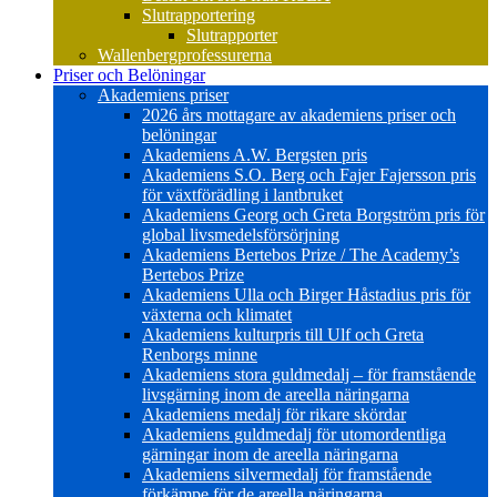
Slutrapportering
Slutrapporter
Wallenbergprofessurerna
Priser och Belöningar
Akademiens priser
2026 års mottagare av akademiens priser och
belöningar
Akademiens A.W. Bergsten pris
Akademiens S.O. Berg och Fajer Fajersson pris
för växtförädling i lantbruket
Akademiens Georg och Greta Borgström pris för
global livsmedelsförsörjning
Akademiens Bertebos Prize / The Academy’s
Bertebos Prize
Akademiens Ulla och Birger Håstadius pris för
växterna och klimatet
Akademiens kulturpris till Ulf och Greta
Renborgs minne
Akademiens stora guldmedalj – för framstående
livsgärning inom de areella näringarna
Akademiens medalj för rikare skördar
Akademiens guldmedalj för utomordentliga
gärningar inom de areella näringarna
Akademiens silvermedalj för framstående
förkämpe för de areella näringarna