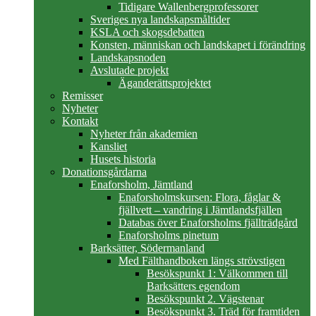
Tidigare Wallenbergprofessorer
Sveriges nya landskapsmåltider
KSLA och skogsdebatten
Konsten, människan och landskapet i förändring
Landskapsnoden
Avslutade projekt
Äganderättsprojektet
Remisser
Nyheter
Kontakt
Nyheter från akademien
Kansliet
Husets historia
Donationsgårdarna
Enaforsholm, Jämtland
Enaforsholmskursen: Flora, fåglar &
fjällvett – vandring i Jämtlandsfjällen
Databas över Enaforsholms fjällträdgård
Enaforsholms pinetum
Barksätter, Södermanland
Med Fälthandboken längs strövstigen
Besökspunkt 1: Välkommen till
Barksätters egendom
Besökspunkt 2. Vägstenar
Besökspunkt 3. Träd för framtiden