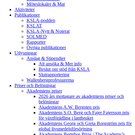
Möteslokaler & Mat
Aktiviteter
Publikationer
KSLA-podden
KSLAT
KSLA-Nytt & Noterat
SOLMED
Rapporter
Övriga publikationer
Utlysningar
Anslag & Stipendier
Att ansöka & Mer info
Beslut om stöd från KSLA
Slutrapportering
Wallenbergprofessurerna
Priser och Belöningar
Akademiens priser
2026 års mottagare av akademiens priser och
belöningar
Akademiens A.W. Bergsten pris
Akademiens S.O. Berg och Fajer Fajersson pris
för växtförädling i lantbruket
Akademiens Georg och Greta Borgström pris för
global livsmedelsförsörjning
Akademiens Bertebos Prize / The Academy’s