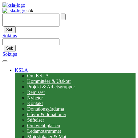
sök
Sub
Söktips
Sub
Söktips
KSLA
Om KSLA
Kommittéer & Utskott
Projekt & Arbetsgrupper
Remisser
Nyheter
Kontakt
Donationsgårdarna
Gåvor & donationer
Stiftelser
Om webbplatsen
Ledamotsrummet
Möteslokaler & Mat