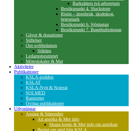
Barksätters två arboretum
Besökspunkt 4. Sluckstorp
Risön – ängsbruk, skottskog,
betesmark
Besökspunkt 6. Sjöstugan
Besökspunkt 7. Bagghultsstugan
Gåvor & donationer
Stiftelser
Om webbplatsen
Söktips
Ledamotsrummet
Möteslokaler & Mat
Aktiviteter
Publikationer
KSLA-podden
KSLAT
KSLA-Nytt & Noterat
SOLMED
Rapporter
Övriga publikationer
Utlysningar
Anslag & Stipendier
Att ansöka & Mer info
Skapa konto & Mer info om ansökan
Beslut om stöd från KSLA