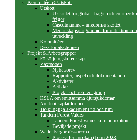
Kommittéer & Utskott
Utskott
Utskottet för globala frågor och europeiska
frågor
Caseutmaning – ungdomsutskottet
Mentorskapsprogrammet för reflektion och
utveckling
Kommittéer
Resa för akademien
Projekt & Arbetsgrupper
Försörjningsberedskap
Växtnoden
Nyhetsbrev
Rapporter, inspel och dokumentation
Aktiviteter
Artiklar
Projekt- och referensgrupp
KSLA om smittsamma djursjukdomar
Antibiotikaplattformen
Tio kungliga akademier i tid och rum
Tandem Forest Values
Tandem Forest Values kommunikation
Beviljade projekt
Wallenbergprofessurerna
Process för ansökan (t o m 2023)