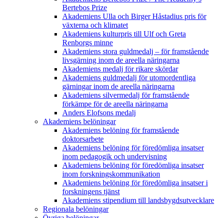
Bertebos Prize
Akademiens Ulla och Birger Håstadius pris för
växterna och klimatet
Akademiens kulturpris till Ulf och Greta
Renborgs minne
Akademiens stora guldmedalj – för framstående
livsgärning inom de areella näringarna
Akademiens medalj för rikare skördar
Akademiens guldmedalj för utomordentliga
gärningar inom de areella näringarna
Akademiens silvermedalj för framstående
förkämpe för de areella näringarna
Anders Elofsons medalj
Akademiens belöningar
Akademiens belöning för framstående
doktorsarbete
Akademiens belöning för föredömliga insatser
inom pedagogik och undervisning
Akademiens belöning för föredömliga insatser
inom forskningskommunikation
Akademiens belöning för föredömliga insatser i
forskningens tjänst
Akademiens stipendium till landsbygdsutvecklare
Regionala belöningar
Övriga belöningar