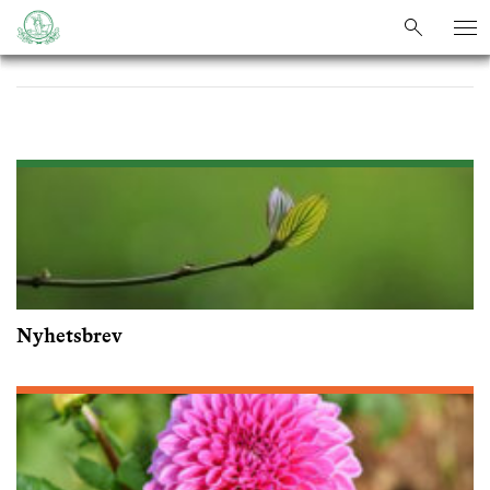
sök
sök
Nyhetsbrev