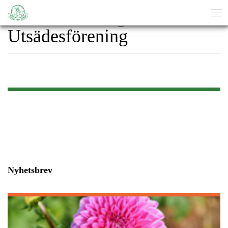
KSLA & Sveriges
sök
sök
Utsädesförening
Nyhetsbrev