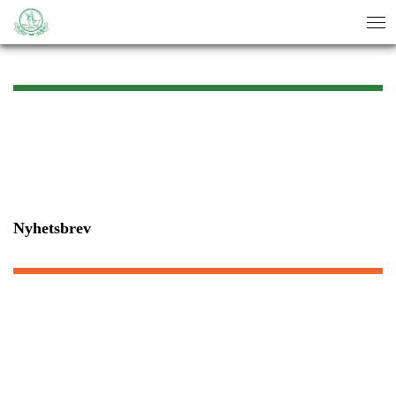
sök
sök
Nyhetsbrev