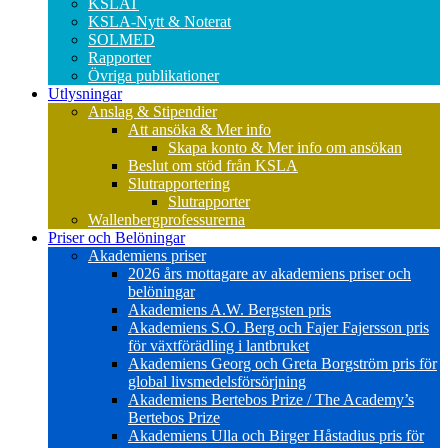
KSLAT
KSLA-Nytt & Noterat
SOLMED
Rapporter
Övriga publikationer
Utlysningar
Anslag & Stipendier
Att ansöka & Mer info
Skapa konto & Mer info om ansökan
Beslut om stöd från KSLA
Slutrapportering
Slutrapporter
Wallenbergprofessurerna
Priser och Belöningar
Akademiens priser
2026 års mottagare av akademiens priser och
belöningar
Akademiens A.W. Bergsten pris
Akademiens S.O. Berg och Fajer Fajersson pris
för växtförädling i lantbruket
Akademiens Georg och Greta Borgström pris för
global livsmedelsförsörjning
Akademiens Bertebos Prize / The Academy’s
Bertebos Prize
Akademiens Ulla och Birger Håstadius pris för