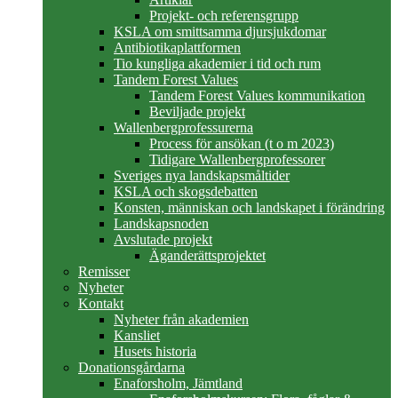
Projekt- och referensgrupp
KSLA om smittsamma djursjukdomar
Antibiotikaplattformen
Tio kungliga akademier i tid och rum
Tandem Forest Values
Tandem Forest Values kommunikation
Beviljade projekt
Wallenbergprofessurerna
Process för ansökan (t o m 2023)
Tidigare Wallenbergprofessorer
Sveriges nya landskapsmåltider
KSLA och skogsdebatten
Konsten, människan och landskapet i förändring
Landskapsnoden
Avslutade projekt
Äganderättsprojektet
Remisser
Nyheter
Kontakt
Nyheter från akademien
Kansliet
Husets historia
Donationsgårdarna
Enaforsholm, Jämtland