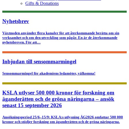
Gifts & Donations
Nyhetsbrev
Växtnoden använder flera kanaler för att återkommande berätta om sin
verksamhet och om den utveckling som pågår. En är de återkommande
nyhetsbreven. För att…
Inbjudan till sensommarmingel
Sensommarmingel för akademiens ledamöter, välkomna!
KSLA utlyser 500 000 kronor för forskning om
äganderätten och de gröna näringarna – ansök
senast 15 september 2026
Ansökningsperiod 25/6–15/9: KSLA:s utlysning ÄG2026 omfattar 500 000
kronor och stödjer forskning om äganderätten och de gröna näringarna.