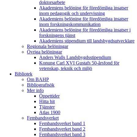
doktorsarbete
Akademiens belöning för föredömliga insatser
inom pedagogik och undervisning
Akademiens belöning för föredömliga insatser
inom forskningskommunikation
Akademiens belöning för föredömliga insatser i
forskningens tjänst
Akademiens stipendium till landsbygdsutvecklare
Regionala belöningar
Övriga belöningar
Anders Walls Landsbygdsstipendium
Konung Carl XVI Gustafs 50-årsfond för
vetenskap, teknik och miljö
Bibliotek
Om BAHP
Bibliografisök
Mer info
Öppettider
Hitta hit
Tjänster
Atlas 1900
Fembandsverket
Fembandsverket band 1
Fembandsverket band 2
Fembandsverket band 3