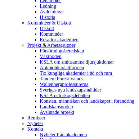
Ledamöter
Ledning
Avdelningar
Historia
Kommittéer & Utskott
Utskott
Kommittéer
Resa för akademien
Projekt & Arbetsgrupper
Försörjningsberedskap
Växtnoden
KSLA om smittsamma djursjukdomar
Antibiotikaplattformen
Tio kungliga akademier i tid och rum
Tandem Forest Values
Wallenbergprofessurerna
Sveriges nya landskapsmåltider
KSLA och skogsdebatten
Konsten, människan och landskapet i förändring
Landskapsnoden
Avslutade projekt
Remisser
Nyheter
Kontakt
Nyheter från akademien