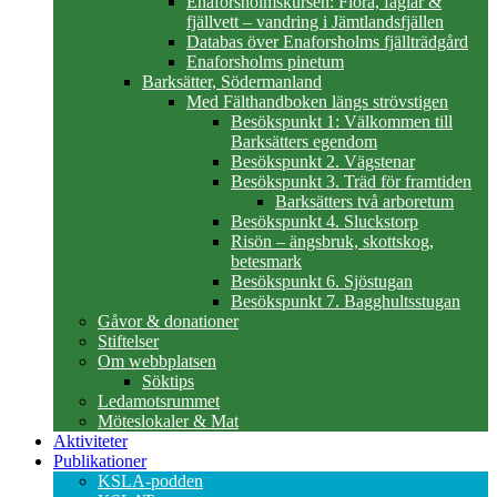
Enaforsholmskursen: Flora, fåglar &
fjällvett – vandring i Jämtlandsfjällen
Databas över Enaforsholms fjällträdgård
Enaforsholms pinetum
Barksätter, Södermanland
Med Fälthandboken längs strövstigen
Besökspunkt 1: Välkommen till
Barksätters egendom
Besökspunkt 2. Vägstenar
Besökspunkt 3. Träd för framtiden
Barksätters två arboretum
Besökspunkt 4. Sluckstorp
Risön – ängsbruk, skottskog,
betesmark
Besökspunkt 6. Sjöstugan
Besökspunkt 7. Bagghultsstugan
Gåvor & donationer
Stiftelser
Om webbplatsen
Söktips
Ledamotsrummet
Möteslokaler & Mat
Aktiviteter
Publikationer
KSLA-podden