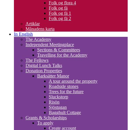
Folk og flora 4
Folk og fä
Folk og fä 1
Folk og fä 2
Artiklar
Månadens karta
In English
The Academy
Independent Meetingplace
Sections & Committees
Travelling for the Academy
The Fellows
Digital Lunch Talks
Donation Properties
Barksätter Manor
A tour around the property
Roadside stones
Trees for the future
Sluckstorp
Risön
Sjöstugan
Bagghult Cottage
Grants & Scholarships
To apply
Create account