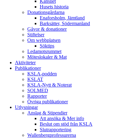
Kansliet
Husets historia
Donationsgårdarna
Enaforsholm, Jämtland
Barksätter, Södermanland
Gåvor & donationer
Stiftelser
Om webbplatsen
Söktips
Ledamotsrummet
Möteslokaler & Mat
Aktiviteter
Publikationer
KSLA-podden
KSLAT
KSLA-Nytt & Noterat
SOLMED
Rapporter
Övriga publikationer
Utlysningar
Anslag & Stipendier
Att ansöka & Mer info
Beslut om stöd från KSLA
Slutrapportering
Wallenbergprofessurerna