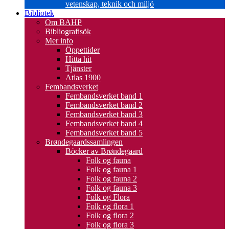
vetenskap, teknik och miljö
Bibliotek
Om BAHP
Bibliografisök
Mer info
Öppettider
Hitta hit
Tjänster
Atlas 1900
Fembandsverket
Fembandsverket band 1
Fembandsverket band 2
Fembandsverket band 3
Fembandsverket band 4
Fembandsverket band 5
Brøndegaardssamlingen
Böcker av Brøndegaard
Folk og fauna
Folk og fauna 1
Folk og fauna 2
Folk og fauna 3
Folk og Flora
Folk og flora 1
Folk og flora 2
Folk og flora 3