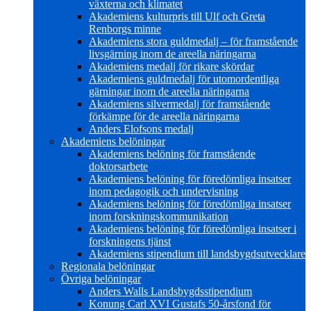
växterna och klimatet
Akademiens kulturpris till Ulf och Greta
Renborgs minne
Akademiens stora guldmedalj – för framstående
livsgärning inom de areella näringarna
Akademiens medalj för rikare skördar
Akademiens guldmedalj för utomordentliga
gärningar inom de areella näringarna
Akademiens silvermedalj för framstående
förkämpe för de areella näringarna
Anders Elofsons medalj
Akademiens belöningar
Akademiens belöning för framstående
doktorsarbete
Akademiens belöning för föredömliga insatser
inom pedagogik och undervisning
Akademiens belöning för föredömliga insatser
inom forskningskommunikation
Akademiens belöning för föredömliga insatser i
forskningens tjänst
Akademiens stipendium till landsbygdsutvecklare
Regionala belöningar
Övriga belöningar
Anders Walls Landsbygdsstipendium
Konung Carl XVI Gustafs 50-årsfond för