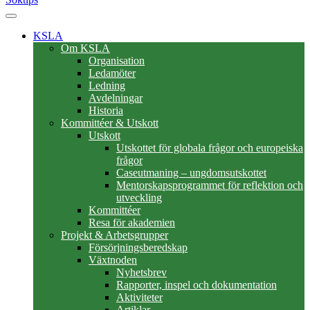
KSLA
Om KSLA
Organisation
Ledamöter
Ledning
Avdelningar
Historia
Kommittéer & Utskott
Utskott
Utskottet för globala frågor och europeiska
frågor
Caseutmaning – ungdomsutskottet
Mentorskapsprogrammet för reflektion och
utveckling
Kommittéer
Resa för akademien
Projekt & Arbetsgrupper
Försörjningsberedskap
Växtnoden
Nyhetsbrev
Rapporter, inspel och dokumentation
Aktiviteter
Artiklar