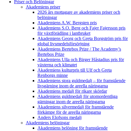
Priser och Belöningar
Akademiens priser
2026 års mottagare av akademiens priser och
belöningar
Akademiens A.W. Bergsten pris
Akademiens S.O. Berg och Fajer Fajersson pris
för växtförädling i lantbruket
Akademiens Georg och Greta Borgström pris för
global livsmedelsförsörjning
Akademiens Bertebos Prize / The Academy’s
Bertebos Prize
Akademiens Ulla och Birger Håstadius pris för
växterna och klimatet
Akademiens kulturpris till Ulf och Greta
Renborgs minne
Akademiens stora guldmedalj – för framstående
livsgärning inom de areella näringarna
Akademiens medalj för rikare skördar
Akademiens guldmedalj för utomordentliga
gärningar inom de areella näringarna
Akademiens silvermedalj för framstående
förkämpe för de areella näringarna
Anders Elofsons medalj
Akademiens belöningar
Akademiens belöning för framstående