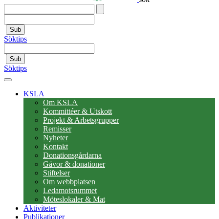
Sub
Söktips
Sub
Söktips
KSLA
Om KSLA
Kommittéer & Utskott
Projekt & Arbetsgrupper
Remisser
Nyheter
Kontakt
Donationsgårdarna
Gåvor & donationer
Stiftelser
Om webbplatsen
Ledamotsrummet
Möteslokaler & Mat
Aktiviteter
Publikationer