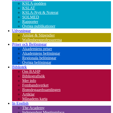
KSLA-podden
KSLAT
KSLA-Nytt & Noterat
SOLMED
Rapporter
Övriga publikationer
Utlysningar
Anslag & Stipendier
Wallenbergprofessurerna
Priser och Belöningar
Akademiens priser
Akademiens belöningar
Regionala belöningar
Övriga belöningar
Bibliotek
Om BAHP
Bibliografisök
Mer info
Fembandsverket
Brøndegaardssamlingen
Artiklar
Månadens karta
In English
The Academy
Independent Meetingplace