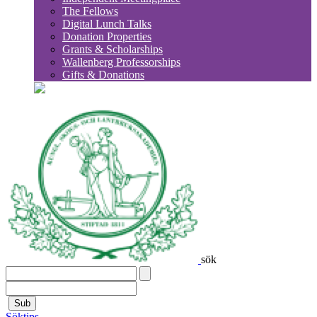
The Fellows
Digital Lunch Talks
Donation Properties
Grants & Scholarships
Wallenberg Professorships
Gifts & Donations
sök
Sub
Söktips