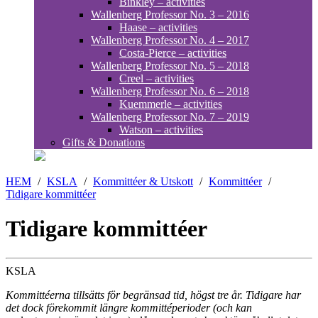
Binkley – activities
Wallenberg Professor No. 3 – 2016
Haase – activities
Wallenberg Professor No. 4 – 2017
Costa-Pierce – activities
Wallenberg Professor No. 5 – 2018
Creel – activities
Wallenberg Professor No. 6 – 2018
Kuemmerle – activities
Wallenberg Professor No. 7 – 2019
Watson – activities
Gifts & Donations
HEM
/
KSLA
/
Kommittéer & Utskott
/
Kommittéer
/
Tidigare kommittéer
Tidigare kommittéer
KSLA
Kommittéerna tillsätts för begränsad tid, högst tre år. Tidigare har
det dock förekommit längre kommittéperioder (och kan