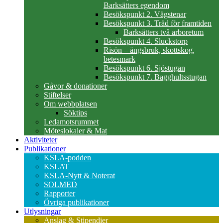
Barksätters egendom
Besökspunkt 2. Vägstenar
Besökspunkt 3. Träd för framtiden
Barksätters två arboretum
Besökspunkt 4. Sluckstorp
Risön – ängsbruk, skottskog,
betesmark
Besökspunkt 6. Sjöstugan
Besökspunkt 7. Bagghultsstugan
Gåvor & donationer
Stiftelser
Om webbplatsen
Söktips
Ledamotsrummet
Möteslokaler & Mat
Aktiviteter
Publikationer
KSLA-podden
KSLAT
KSLA-Nytt & Noterat
SOLMED
Rapporter
Övriga publikationer
Utlysningar
Anslag & Stipendier