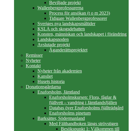
Beviljade projekt
Wallenbergprofessurerna
Process för ansökan (t o m 2023)
Tidigare Wallenbergprofessorer
Sveriges nya landskapsmåltider
KSLA och skogsdebatten
Konsten, människan och landskapet i förändring
Landskapsnoden
Avslutade projekt
Äganderättsprojektet
Remisser
Nyheter
Kontakt
Nyheter från akademien
Kansliet
Husets historia
Donationsgårdarna
Enaforsholm, Jämtland
Enaforsholmskursen: Flora, fåglar &
fjällvett – vandring i Jämtlandsfjällen
Databas över Enaforsholms fjällträdgård
Enaforsholms pinetum
Barksätter, Södermanland
Med Fälthandboken längs strövstigen
Besökspunkt 1: Välkommen till