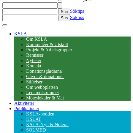
Söktips
Sub
Söktips
Sub
KSLA
Om KSLA
Kommittéer & Utskott
Projekt & Arbetsgrupper
Remisser
Nyheter
Kontakt
Donationsgårdarna
Gåvor & donationer
Stiftelser
Om webbplatsen
Ledamotsrummet
Möteslokaler & Mat
Aktiviteter
Publikationer
KSLA-podden
KSLAT
KSLA-Nytt & Noterat
SOLMED