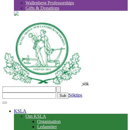
Wallenberg Professorships
Gifts & Donations
sök
Söktips
Sub
KSLA
Om KSLA
Organisation
Ledamöter