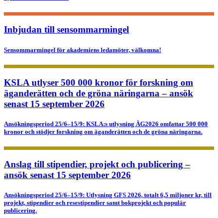
Inbjudan till sensommarmingel
Sensommarmingel för akademiens ledamöter, välkomna!
KSLA utlyser 500 000 kronor för forskning om
äganderätten och de gröna näringarna – ansök
senast 15 september 2026
Ansökningsperiod 25/6–15/9: KSLA:s utlysning ÄG2026 omfattar 500 000
kronor och stödjer forskning om äganderätten och de gröna näringarna.
Anslag till stipendier, projekt och publicering –
ansök senast 15 september 2026
Ansökningsperiod 25/6–15/9: Utlysning GFS 2026, totalt 6,5 miljoner kr, till
projekt, stipendier och resestipendier samt bokprojekt och populär
publicering.