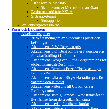
Att ansöka & Mer info
Skapa konto & Mer info om ansökan
Beslut om stöd från KSLA
Slutrapportering
Slutrapporter
Wallenbergprofessurerna
Priser och Belöningar
Akademiens priser
2026 års mottagare av akademiens priser och
belöningar
Akademiens A.W. Bergsten pris
Akademiens S.O. Berg och Fajer Fajersson pris
för växtförädling i lantbruket
Akademiens Georg och Greta Borgström pris för
global livsmedelsförsörjning
Akademiens Bertebos Prize / The Academy’s
Bertebos Prize
Akademiens Ulla och Birger Håstadius pris för
växterna och klimatet
Akademiens kulturpris till Ulf och Greta
Renborgs minne
Akademiens stora guldmedalj – för framstående
livsgärning inom de areella näringarna
Akademiens medalj för rikare skördar
Akademiens guldmedalj för utomordentliga