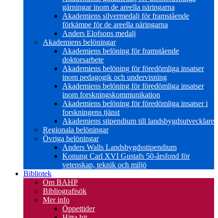
gärningar inom de areella näringarna
Akademiens silvermedalj för framstående
förkämpe för de areella näringarna
Anders Elofsons medalj
Akademiens belöningar
Akademiens belöning för framstående
doktorsarbete
Akademiens belöning för föredömliga insatser
inom pedagogik och undervisning
Akademiens belöning för föredömliga insatser
inom forskningskommunikation
Akademiens belöning för föredömliga insatser i
forskningens tjänst
Akademiens stipendium till landsbygdsutvecklare
Regionala belöningar
Övriga belöningar
Anders Walls Landsbygdsstipendium
Konung Carl XVI Gustafs 50-årsfond för
vetenskap, teknik och miljö
Bibliotek
Om BAHP
Bibliografisök
Mer info
Öppettider
Hitta hit