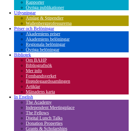
Rapporter
Övriga publikationer
Utlysningar
Anslag & Stipendier
Wallenbergprofessurerna
Priser och Belöningar
Akademiens priser
Akademiens belöningar
Regionala belöningar
Övriga belöningar
Bibliotek
Om BAHP
Bibliografisök
Mer info
Fembandsverket
Brøndegaardssamlingen
Artiklar
Månadens karta
In English
The Academy
Independent Meetingplace
The Fellows
Digital Lunch Talks
Donation Properties
Grants & Scholarships