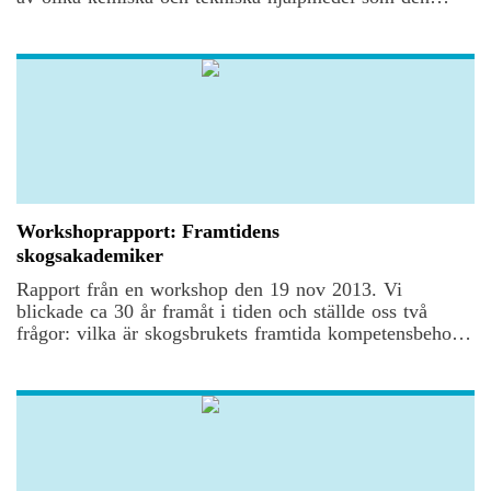
industriella utvecklingen ställt till förfogande. I stället är
våra tillkortakommanden en spegling av den
ursprungliga motsättningen mellan människa och natur.
De lösningar som kan krävas för att komma tillrätta
med allt som rör sig på modernäringens bakgård måste
därför också utgå från denna allra mest grundläggande
insikt.
Workshoprapport: Framtidens
skogsakademiker
Rapport från en workshop den 19 nov 2013. Vi
blickade ca 30 år framåt i tiden och ställde oss två
frågor: vilka är skogsbrukets framtida kompetensbehov?
Och hur ser framtidens skogsakademiker ut?