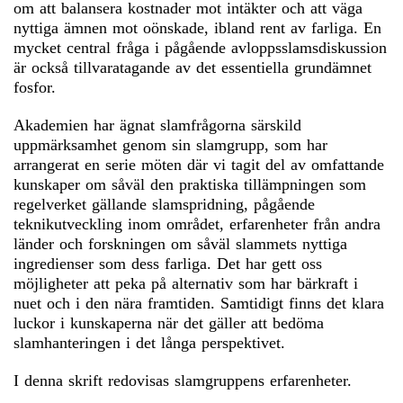
om att balansera kostnader mot intäkter och att väga
nyttiga ämnen mot oönskade, ibland rent av farliga. En
mycket central fråga i pågående avloppsslamsdiskussion
är också tillvaratagande av det essentiella grundämnet
fosfor.
Akademien har ägnat slamfrågorna särskild
uppmärksamhet genom sin slamgrupp, som har
arrangerat en serie möten där vi tagit del av omfattande
kunskaper om såväl den praktiska tillämpningen som
regelverket gällande slamspridning, pågående
teknikutveckling inom området, erfarenheter från andra
länder och forskningen om såväl slammets nyttiga
ingredienser som dess farliga. Det har gett oss
möjligheter att peka på alternativ som har bärkraft i
nuet och i den nära framtiden. Samtidigt finns det klara
luckor i kunskaperna när det gäller att bedöma
slamhanteringen i det långa perspektivet.
I denna skrift redovisas slamgruppens erfarenheter.