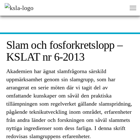
HEM
/
PUBLIKATIONER
/
KSLAT
/
SLAM OCH FOSFORKRETSLOPP – KSLAT NR 6-2013
sök
sök
Slam och fosforkretslopp –
KSLAT nr 6-2013
Akademien har ägnat slamfrågorna särskild
uppmärksamhet genom sin slamgrupp, som har
arrangerat en serie möten där vi tagit del av
omfattande kunskaper om såväl den praktiska
tillämpningen som regelverket gällande slamspridning,
pågående teknikutveckling inom området, erfarenheter
från andra länder och forskningen om såväl slammets
nyttiga ingredienser som dess farliga. I denna skrift
redovisas slamgruppens erfarenheter.