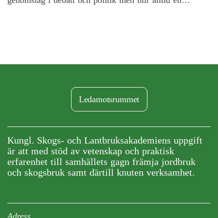
genomslag i debatt och politik men blir alltid en
jämförelse mellan äpplen och päron och är av begränsat
värde för en förvaltare av skog. Det tillför främst ny
terminologi, inte ny kunskap.
Ledamotsrummet
Kungl. Skogs- och Lantbruksakademiens uppgift
är att med stöd av vetenskap och praktisk
erfarenhet till samhällets gagn främja jordbruk
och skogsbruk samt därtill knuten verksamhet.
Adress