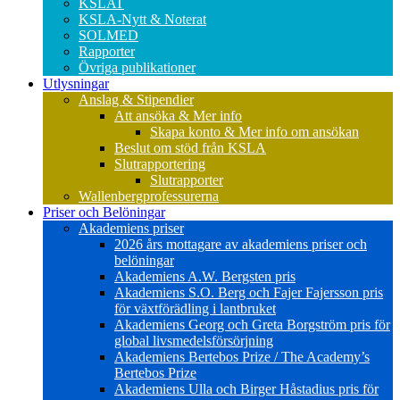
KSLAT
KSLA-Nytt & Noterat
SOLMED
Rapporter
Övriga publikationer
Utlysningar
Anslag & Stipendier
Att ansöka & Mer info
Skapa konto & Mer info om ansökan
Beslut om stöd från KSLA
Slutrapportering
Slutrapporter
Wallenbergprofessurerna
Priser och Belöningar
Akademiens priser
2026 års mottagare av akademiens priser och
belöningar
Akademiens A.W. Bergsten pris
Akademiens S.O. Berg och Fajer Fajersson pris
för växtförädling i lantbruket
Akademiens Georg och Greta Borgström pris för
global livsmedelsförsörjning
Akademiens Bertebos Prize / The Academy’s
Bertebos Prize
Akademiens Ulla och Birger Håstadius pris för