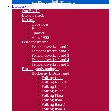
vetenskap, teknik och miljö
Bibliotek
Om BAHP
Bibliografisök
Mer info
Öppettider
Hitta hit
Tjänster
Atlas 1900
Fembandsverket
Fembandsverket band 1
Fembandsverket band 2
Fembandsverket band 3
Fembandsverket band 4
Fembandsverket band 5
Brøndegaardssamlingen
Böcker av Brøndegaard
Folk og fauna
Folk og fauna 1
Folk og fauna 2
Folk og fauna 3
Folk og Flora
Folk og flora 1
Folk og flora 2
Folk og flora 3