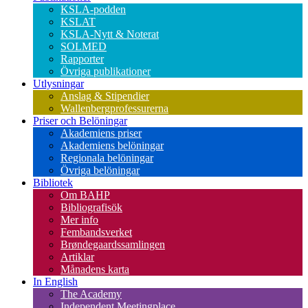
KSLA-podden
KSLAT
KSLA-Nytt & Noterat
SOLMED
Rapporter
Övriga publikationer
Utlysningar
Anslag & Stipendier
Wallenbergprofessurerna
Priser och Belöningar
Akademiens priser
Akademiens belöningar
Regionala belöningar
Övriga belöningar
Bibliotek
Om BAHP
Bibliografisök
Mer info
Fembandsverket
Brøndegaardssamlingen
Artiklar
Månadens karta
In English
The Academy
Independent Meetingplace