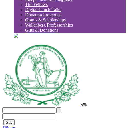
The Fellows
Digital Lunch Talks
Donation Properties
Grants & Scholarships
Wallenberg Professorships
Gifts & Donations
sök
Sub
Söktips