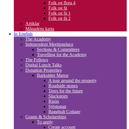
Folk og flora 4
Folk og fä
Folk og fä 1
Folk og fä 2
Artiklar
Månadens karta
In English
The Academy
Independent Meetingplace
Sections & Committees
Travelling for the Academy
The Fellows
Digital Lunch Talks
Donation Properties
Barksätter Manor
A tour around the property
Roadside stones
Trees for the future
Sluckstorp
Risön
Sjöstugan
Bagghult Cottage
Grants & Scholarships
To apply
Create account