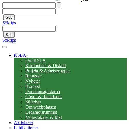
Sub
Söktips
Sub
Söktips
KSLA
Om KSLA
Kommittéer & Utskott
Projekt & Arbetsgrupper
Remisser
Nyheter
Kontakt
Donationsgårdarna
Gåvor & donationer
Stiftelser
Om webbplatsen
Ledamotsrummet
Möteslokaler & Mat
Aktiviteter
Publikationer