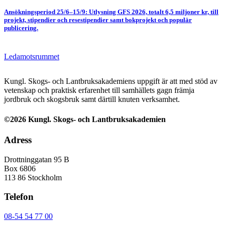
Ansökningsperiod 25/6–15/9: Utlysning GFS 2026, totalt 6,5 miljoner kr, till
projekt, stipendier och resestipendier samt bokprojekt och populär
publicering.
Ledamotsrummet
Kungl. Skogs- och Lantbruksakademiens uppgift är att med stöd av
vetenskap och praktisk erfarenhet till samhällets gagn främja
jordbruk och skogsbruk samt därtill knuten verksamhet.
©2026 Kungl. Skogs- och Lantbruksakademien
Adress
Drottninggatan 95 B
Box 6806
113 86 Stockholm
Telefon
08-54 54 77 00