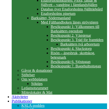
Enaforsholmskursen: Flora, fåglar &
fjällvett – vandring i Jämtlandsfjällen
Databas över Enaforsholms fjällträdgård
Enaforsholms pinetum
Barksätter, Södermanland
Med Fälthandboken längs strövstigen
Besökspunkt 1: Välkommen till
Barksätters egendom
Besökspunkt 2. Vägstenar
Besökspunkt 3. Träd för framtiden
Barksätters två arboretum
Besökspunkt 4. Sluckstorp
Risön – ängsbruk, skottskog,
betesmark
Besökspunkt 6. Sjöstugan
Besökspunkt 7. Bagghultsstugan
Gåvor & donationer
Stiftelser
Om webbplatsen
Söktips
Ledamotsrummet
Möteslokaler & Mat
Aktiviteter
Publikationer
KSLA-podden