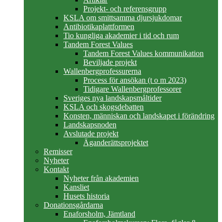
Projekt- och referensgrupp
KSLA om smittsamma djursjukdomar
Antibiotikaplattformen
Tio kungliga akademier i tid och rum
Tandem Forest Values
Tandem Forest Values kommunikation
Beviljade projekt
Wallenbergprofessurerna
Process för ansökan (t o m 2023)
Tidigare Wallenbergprofessorer
Sveriges nya landskapsmåltider
KSLA och skogsdebatten
Konsten, människan och landskapet i förändring
Landskapsnoden
Avslutade projekt
Äganderättsprojektet
Remisser
Nyheter
Kontakt
Nyheter från akademien
Kansliet
Husets historia
Donationsgårdarna
Enaforsholm, Jämtland