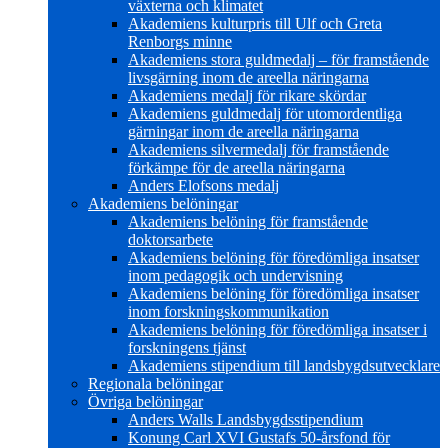
växterna och klimatet
Akademiens kulturpris till Ulf och Greta
Renborgs minne
Akademiens stora guldmedalj – för framstående
livsgärning inom de areella näringarna
Akademiens medalj för rikare skördar
Akademiens guldmedalj för utomordentliga
gärningar inom de areella näringarna
Akademiens silvermedalj för framstående
förkämpe för de areella näringarna
Anders Elofsons medalj
Akademiens belöningar
Akademiens belöning för framstående
doktorsarbete
Akademiens belöning för föredömliga insatser
inom pedagogik och undervisning
Akademiens belöning för föredömliga insatser
inom forskningskommunikation
Akademiens belöning för föredömliga insatser i
forskningens tjänst
Akademiens stipendium till landsbygdsutvecklare
Regionala belöningar
Övriga belöningar
Anders Walls Landsbygdsstipendium
Konung Carl XVI Gustafs 50-årsfond för