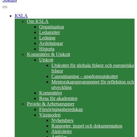
KSLA
Om KSLA
Organisation
Ledamöter
Ledning
Avdelningar
Historia
Kommittéer & Utskott
Utskott
Utskottet för globala frågor och europeiska
frågor
Caseutmaning – ungdomsutskottet
Mentorskapsprogrammet för reflektion och
utveckling
Kommittéer
Resa för akademien
Projekt & Arbetsgrupper
Försörjningsberedskap
Växtnoden
Nyhetsbrev
Rapporter, inspel och dokumentation
Aktiviteter
Artiklar