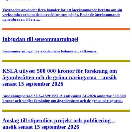
Växtnoden använder flera kanaler för att återkommande berätta om sin
verksamhet och om den utveckling som pågår. En är de återkommande
nyhetsbreven. För att…
Inbjudan till sensommarmingel
Sensommarmingel för akademiens ledamöter, välkomna!
KSLA utlyser 500 000 kronor för forskning om
äganderätten och de gröna näringarna – ansök
senast 15 september 2026
Ansökningsperiod 25/6–15/9: KSLA:s utlysning ÄG2026 omfattar 500 000
kronor och stödjer forskning om äganderätten och de gröna näringarna.
Anslag till stipendier, projekt och publicering –
ansök senast 15 september 2026