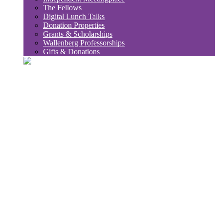
The Fellows
Digital Lunch Talks
Donation Properties
Grants & Scholarships
Wallenberg Professorships
Gifts & Donations
sök
Sub
Söktips