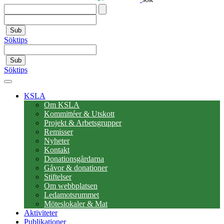
Sub
Söktips
Sub
Söktips
KSLA
Om KSLA
Kommittéer & Utskott
Projekt & Arbetsgrupper
Remisser
Nyheter
Kontakt
Donationsgårdarna
Gåvor & donationer
Stiftelser
Om webbplatsen
Ledamotsrummet
Möteslokaler & Mat
Aktiviteter
Publikationer