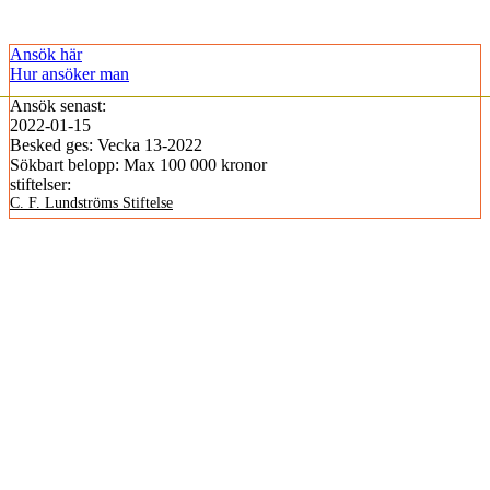
Publicerad 15 december, 2021
Ansök här
Hur ansöker man
Ansök
senast:
2022-01-15
Besked
ges:
Vecka 13-2022
Sökbart
belopp:
Max 100 000 kronor
stiftelser:
C. F. Lundströms Stiftelse
Kommande utlysningar
KSLA utlyser 500 000 kronor för forskning om
äganderätten och de gröna näringarna – ansök
senast 15 september 2026
25/6–16/9 2026
Ansökningsperiod 25/6–15/9: KSLA:s utlysning ÄG2026 omfattar 500 000