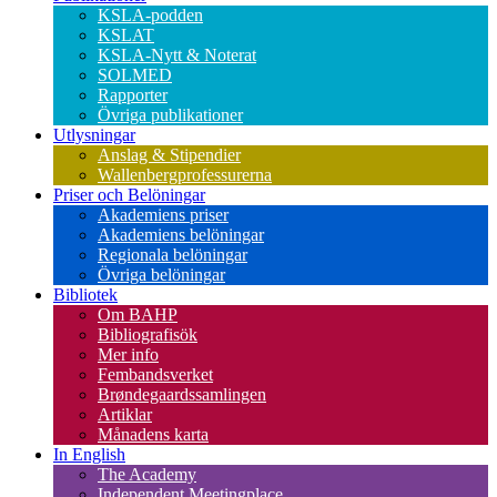
KSLA-podden
KSLAT
KSLA-Nytt & Noterat
SOLMED
Rapporter
Övriga publikationer
Utlysningar
Anslag & Stipendier
Wallenbergprofessurerna
Priser och Belöningar
Akademiens priser
Akademiens belöningar
Regionala belöningar
Övriga belöningar
Bibliotek
Om BAHP
Bibliografisök
Mer info
Fembandsverket
Brøndegaardssamlingen
Artiklar
Månadens karta
In English
The Academy
Independent Meetingplace