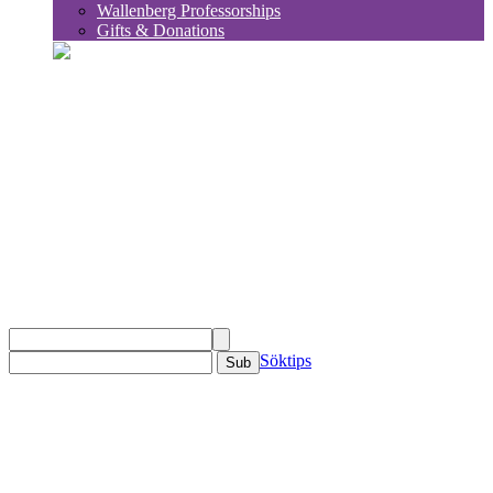
Wallenberg Professorships
Gifts & Donations
sök
Söktips
Sub
KSLA
Om KSLA
Organisation
Ledamöter