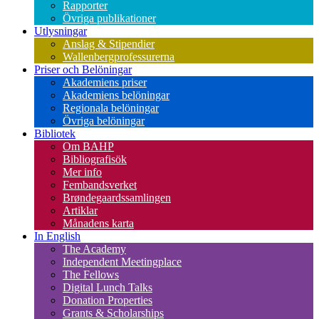
Rapporter
Övriga publikationer
Utlysningar
Anslag & Stipendier
Wallenbergprofessurerna
Priser och Belöningar
Akademiens priser
Akademiens belöningar
Regionala belöningar
Övriga belöningar
Bibliotek
Om BAHP
Bibliografisök
Mer info
Fembandsverket
Brøndegaardssamlingen
Artiklar
Månadens karta
In English
The Academy
Independent Meetingplace
The Fellows
Digital Lunch Talks
Donation Properties
Grants & Scholarships