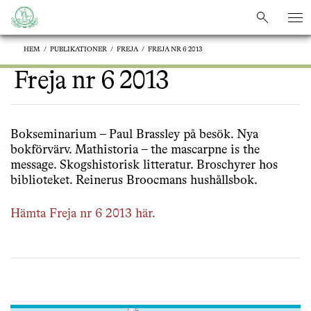
sök
sök
HEM
/
PUBLIKATIONER
/
FREJA
/
FREJA NR 6 2013
Freja nr 6 2013
Bokseminarium – Paul Brassley på besök. Nya
bokförvärv. Mathistoria – the mascarpne is the
message. Skogshistorisk litteratur. Broschyrer hos
biblioteket. Reinerus Broocmans hushållsbok.
Hämta Freja nr 6 2013 här.