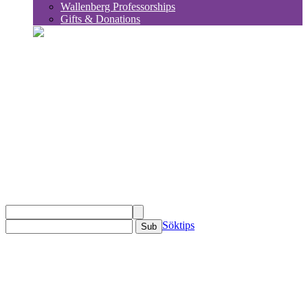
Wallenberg Professorships
Gifts & Donations
sök
Söktips
Sub
KSLA
Om KSLA
Organisation
Ledamöter