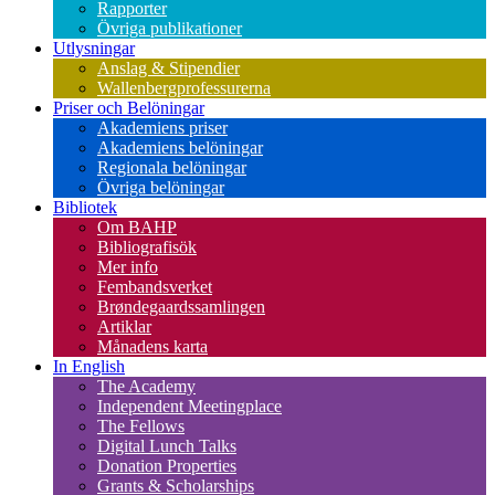
Rapporter
Övriga publikationer
Utlysningar
Anslag & Stipendier
Wallenbergprofessurerna
Priser och Belöningar
Akademiens priser
Akademiens belöningar
Regionala belöningar
Övriga belöningar
Bibliotek
Om BAHP
Bibliografisök
Mer info
Fembandsverket
Brøndegaardssamlingen
Artiklar
Månadens karta
In English
The Academy
Independent Meetingplace
The Fellows
Digital Lunch Talks
Donation Properties
Grants & Scholarships