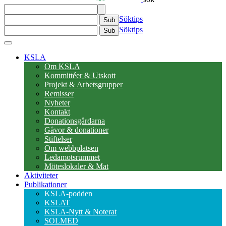
Söktips
Sub
Söktips
Sub
KSLA
Om KSLA
Kommittéer & Utskott
Projekt & Arbetsgrupper
Remisser
Nyheter
Kontakt
Donationsgårdarna
Gåvor & donationer
Stiftelser
Om webbplatsen
Ledamotsrummet
Möteslokaler & Mat
Aktiviteter
Publikationer
KSLA-podden
KSLAT
KSLA-Nytt & Noterat
SOLMED