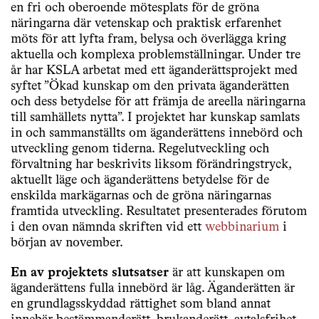
en fri och oberoende mötesplats för de gröna
näringarna där vetenskap och praktisk erfarenhet
möts för att lyfta fram, belysa och överlägga kring
aktuella och komplexa problemställningar. Under tre
år har KSLA arbetat med ett äganderättsprojekt med
syftet ”Ökad kunskap om den privata äganderätten
och dess betydelse för att främja de areella näringarna
till samhällets nytta”. I projektet har kunskap samlats
in och sammanställts om äganderättens innebörd och
utveckling genom tiderna. Regelutveckling och
förvaltning har beskrivits liksom förändringstryck,
aktuellt läge och äganderättens betydelse för de
enskilda markägarnas och de gröna näringarnas
framtida utveckling. Resultatet presenterades förutom
i den ovan nämnda skriften vid ett
webbinarium
i
början av november.
En av projektets slutsatser
är att kunskapen om
äganderättens fulla innebörd är låg. Äganderätten är
en grundlagsskyddad rättighet som bland annat