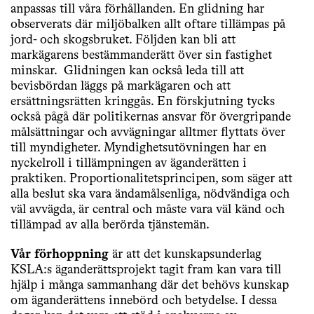
anpassas till våra förhållanden. En glidning har
observerats där miljöbalken allt oftare tillämpas på
jord- och skogsbruket. Följden kan bli att
markägarens bestämmanderätt över sin fastighet
minskar. Glidningen kan också leda till att
bevisbördan läggs på markägaren och att
ersättningsrätten kringgås. En förskjutning tycks
också pågå där politikernas ansvar för övergripande
målsättningar och avvägningar alltmer flyttats över
till myndigheter. Myndighetsutövningen har en
nyckelroll i tillämpningen av äganderätten i
praktiken. Proportionalitetsprincipen, som säger att
alla beslut ska vara ändamålsenliga, nödvändiga och
väl avvägda, är central och måste vara väl känd och
tillämpad av alla berörda tjänstemän.
Vår förhoppning
är att det kunskapsunderlag
KSLA:s äganderättsprojekt tagit fram kan vara till
hjälp i många sammanhang där det behövs kunskap
om äganderättens innebörd och betydelse. I dessa