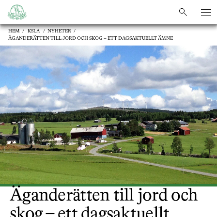
sök
sök
HEM
/
KSLA
/
NYHETER
/
ÄGANDERÄTTEN TILL JORD OCH SKOG – ETT DAGSAKTUELLT ÄMNE
Äganderätten till jord och
skog – ett dagsaktuellt