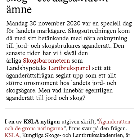
ämne
Måndag 30 november 2020 var en speciell dag
för landets markägare. Skogsutredningen kom
då med sitt betänkande med nära anknytning
till jord- och skogsbrukares äganderätt. Den
senaste tiden har vi i såväl den
årliga
Skogsbarometern
som
Landshypoteks
Lantbrukspanel
sett att
äganderättsfrågan seglat upp som ett allt
större orosmoment hos landets jord- och
skogsägare. Men vad innebär egentligen
äganderätt till jord och skog?
I en av KSLA nyligen
utgiven skrift, ”
Äganderätten
och de gröna näringarna
”, finns svar på den frågan.
KSLA
, Kungliga Skogs- och Lantbruksakademien, är