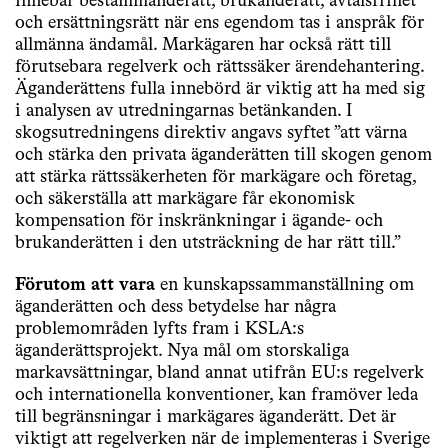
innebär bestämmanderätt, brukanderätt, avtalsfrihet
och ersättningsrätt när ens egendom tas i anspråk för
allmänna ändamål. Markägaren har också rätt till
förutsebara regelverk och rättssäker ärendehantering.
Äganderättens fulla innebörd är viktig att ha med sig
i analysen av utredningarnas betänkanden. I
skogsutredningens direktiv angavs syftet ”att värna
och stärka den privata äganderätten till skogen genom
att stärka rättssäkerheten för markägare och företag,
och säkerställa att markägare får ekonomisk
kompensation för inskränkningar i ägande- och
brukanderätten i den utsträckning de har rätt till.”
Förutom att vara
en kunskapssammanställning om
äganderätten och dess betydelse har några
problemområden lyfts fram i KSLA:s
äganderättsprojekt. Nya mål om storskaliga
markavsättningar, bland annat utifrån EU:s regelverk
och internationella konventioner, kan framöver leda
till begränsningar i markägares äganderätt. Det är
viktigt att regelverken när de implementeras i Sverige