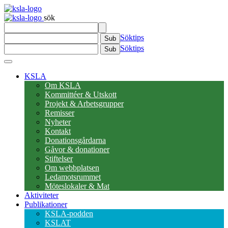
sök
Söktips
Sub
Söktips
Sub
KSLA
Om KSLA
Kommittéer & Utskott
Projekt & Arbetsgrupper
Remisser
Nyheter
Kontakt
Donationsgårdarna
Gåvor & donationer
Stiftelser
Om webbplatsen
Ledamotsrummet
Möteslokaler & Mat
Aktiviteter
Publikationer
KSLA-podden
KSLAT