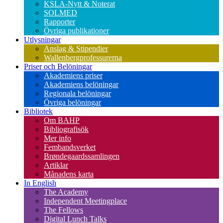
KSLA-Nytt & Noterat
SOLMED
Rapporter
Övriga publikationer
Utlysningar
Anslag & Stipendier
Wallenbergprofessurerna
Priser och Belöningar
Akademiens priser
Akademiens belöningar
Regionala belöningar
Övriga belöningar
Bibliotek
Om BAHP
Bibliografisök
Mer info
Fembandsverket
Brøndegaardssamlingen
Artiklar
Månadens karta
In English
The Academy
Independent Meetingplace
The Fellows
Digital Lunch Talks