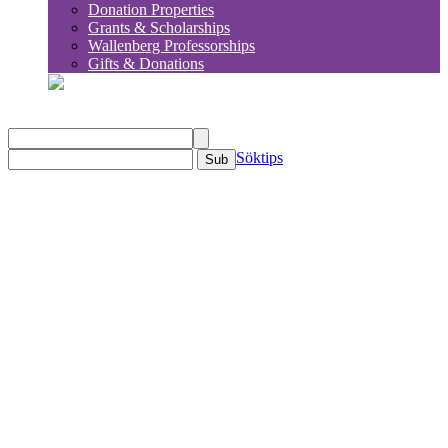
Donation Properties
Grants & Scholarships
Wallenberg Professorships
Gifts & Donations
sök
Söktips
Sub
KSLA
Om KSLA
Organisation
Ledamöter
Ledning
Avdelningar
Historia
Kommittéer & Utskott
Utskott
Utskottet för globala frågor och europeiska
frågor
Caseutmaning – ungdomsutskottet
Mentorskapsprogrammet för reflektion och
utveckling