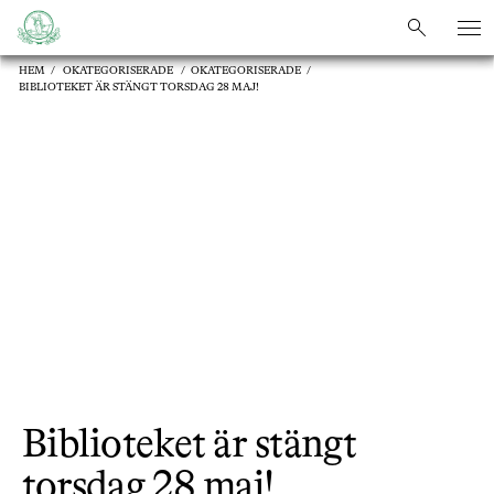
sök
sök
HEM
/
OKATEGORISERADE
/
OKATEGORISERADE
/
BIBLIOTEKET ÄR STÄNGT TORSDAG 28 MAJ!
Biblioteket är stängt
torsdag 28 maj!