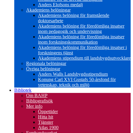
Anders Elofsons medalj
Akademiens belöningar
Akademiens belöning för framstående
doktorsarbete
Akademiens belöning för föredömliga insatser
inom pedagogik och undervisning
Akademiens belöning för föredömliga insatser
inom forskningskommunikation
Akademiens belöning för föredömliga insatser i
forskningens tjänst
Akademiens stipendium till landsbygdsutvecklare
Regionala belöningar
Övriga belöningar
Anders Walls Landsbygdsstipendium
Konung Carl XVI Gustafs 50-årsfond för
vetenskap, teknik och miljö
Bibliotek
Om BAHP
Bibliografisök
Mer info
Öppettider
Hitta hit
Tjänster
Atlas 1900
Fembandsverket