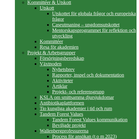
Kommittéer & Utskott
Utskott
Utskottet för globala frågor och europeiska
frågor
Caseutmaning – ungdomsutskottet
Mentorskapsprogrammet för reflektion och
utveckling
Kommittéer
Resa för akademien
Projekt & Arbetsgrupper
Försörjningsberedskap
Växtnoden
Nyhetsbrev
Rapporter, inspel och dokumentation
Aktiviteter
Artiklar
Projekt- och referensgrupp
KSLA om smittsamma djursjukdomar
Antibiotikaplattformen
Tio kungliga akademier i tid och rum
Tandem Forest Values
Tandem Forest Values kommunikation
Beviljade projekt
Wallenbergprofessurerna
Process för ansökan (t o m 2023)