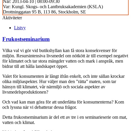
När:
2013-04-10 | 08:00-09:30
Var:
Kungl. Skogs- och Lantbruksakademien (KSLA)
Drottninggatan 95 B, 113 86, Stockholm, SE
Aktiviteter
Listvy
Frukostseminarium
Vilka val vi gör vid butikshyllan kan få stora konsekvenser för
miljön. Resursintensiva livsmedel om nötkött är till exempel negativt
för klimatet och tar stora mängder vatten och mark i anspråk, men
bidrar till att hålla landskapet öppet.
Valet för konsumenten är långt ifrån enkelt, och inte sällan krockar
olika miljöaspekter. Hur väljer man den ”rätta” maten, som tar
hänsyn till klimatet, vår närmiljö och sociala aspekter av
livsmedelsproduktionen?
Och vad kan man göra för att underlätta för konsumenterna? Kom
och lyssna när vi debatterar dessa frågor.
Detta frukostseminarium är del ett av tre i en seminarieserie om mat,
vatten och klimat.