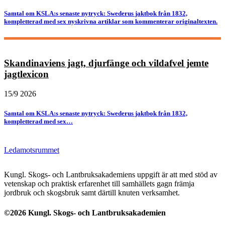
Samtal om KSLA:s senaste nytryck: Swederus jaktbok från 1832,
kompletterad med sex nyskrivna artiklar som kommenterar originaltexten.
Skandinaviens jagt, djurfänge och vildafvel jemte
jagtlexicon
15/9 2026
Samtal om KSLA:s senaste nytryck: Swederus jaktbok från 1832,
kompletterad med sex…
Ledamotsrummet
Kungl. Skogs- och Lantbruksakademiens uppgift är att med stöd av
vetenskap och praktisk erfarenhet till samhällets gagn främja
jordbruk och skogsbruk samt därtill knuten verksamhet.
©2026 Kungl. Skogs- och Lantbruksakademien