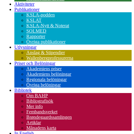
Aktiviteter
Publikationer
KSLA-podden
KSLAT
KSLA-Nytt & Noterat
SOLMED
Rapporter
Övriga publikationer
Utlysningar
Anslag & Stipendier
Wallenbergprofessurerna
Priser och Belöningar
Akademiens priser
Akademiens belöningar
Regionala belöningar
Övriga belöningar
Bibliotek
Om BAHP
Bibliografisök
Mer info
Fembandsverket
Brøndegaardssamlingen
Artiklar
Månadens karta
In English