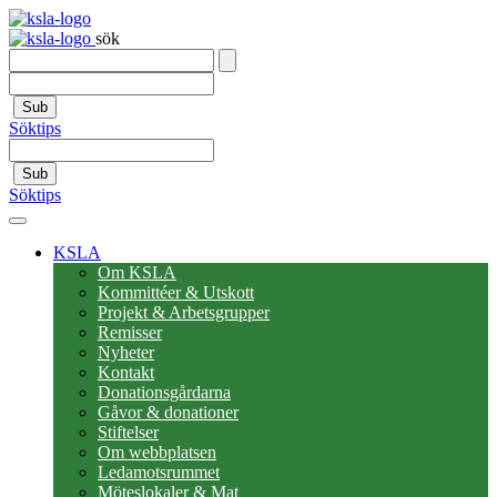
sök
Sub
Söktips
Sub
Söktips
KSLA
Om KSLA
Kommittéer & Utskott
Projekt & Arbetsgrupper
Remisser
Nyheter
Kontakt
Donationsgårdarna
Gåvor & donationer
Stiftelser
Om webbplatsen
Ledamotsrummet
Möteslokaler & Mat