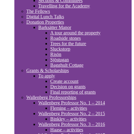
Sections & Committees
Travelling for the Academy
The Fellows
Digital Lunch Talks
Donation Properties
Barksätter Manor
A tour around the property
Roadside stones
Trees for the future
Sluckstorp
Risön
Sjöstugan
Bagghult Cottage
Grants & Scholarships
To apply
Create account
Decision on grants
Final reporting of grants
Wallenberg Professorships
Wallenberg Professor No. 1 – 2014
Fleming – activities
Wallenberg Professor No. 2 – 2015
Binkley – activities
Wallenberg Professor No. 3 – 2016
Haase – activities