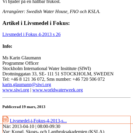
Vi bjuder på en hållbar frukost.
Arrangörer: Swedish Water House, FAO och KSLA.
Artikel i Livsmedel i Fokus:
Livsmedel i Fokus 4-2013 s 26
Info:
Ms Karin Glaumann
Programme Officer
Stockholm International Water Insititute (SIWI)
Drottninggatan 33, SE- 111 51 STOCKHOLM, SWEDEN
Tel: +46 8 121 36 072, Sms number: +46 720 506 072
karin.glaumann@siwi.org
www.siwi.org
|
www.worldwaterweek.org
Publicerad 19 mars, 2013
Livsmedel-i-Fokus-4-2013-s...
När:
2013-04-10 | 08:00-09:30
Var:
Kungl. Skogs- och Lantbruksakademien (KSLA)