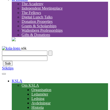
The Academy
Independent Meetingplace
The Fellows
Digital Lunch Talks
Donation Properties
Grants & Scholarships
Wallenberg Professorships
Gifts & Donations
sök
Sub
Söktips
KSLA
Om KSLA
Organisation
Ledamöter
Ledning
Avdelningar
Historia