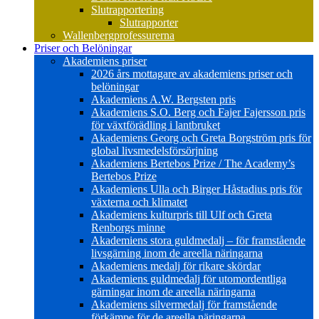
Slutrapportering
Slutrapporter
Wallenbergprofessurerna
Priser och Belöningar
Akademiens priser
2026 års mottagare av akademiens priser och
belöningar
Akademiens A.W. Bergsten pris
Akademiens S.O. Berg och Fajer Fajersson pris
för växtförädling i lantbruket
Akademiens Georg och Greta Borgström pris för
global livsmedelsförsörjning
Akademiens Bertebos Prize / The Academy’s
Bertebos Prize
Akademiens Ulla och Birger Håstadius pris för
växterna och klimatet
Akademiens kulturpris till Ulf och Greta
Renborgs minne
Akademiens stora guldmedalj – för framstående
livsgärning inom de areella näringarna
Akademiens medalj för rikare skördar
Akademiens guldmedalj för utomordentliga
gärningar inom de areella näringarna
Akademiens silvermedalj för framstående
förkämpe för de areella näringarna