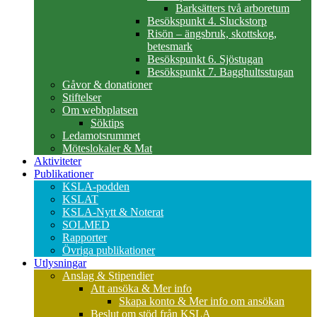
Barksätters två arboretum
Besökspunkt 4. Sluckstorp
Risön – ängsbruk, skottskog,
betesmark
Besökspunkt 6. Sjöstugan
Besökspunkt 7. Bagghultsstugan
Gåvor & donationer
Stiftelser
Om webbplatsen
Söktips
Ledamotsrummet
Möteslokaler & Mat
Aktiviteter
Publikationer
KSLA-podden
KSLAT
KSLA-Nytt & Noterat
SOLMED
Rapporter
Övriga publikationer
Utlysningar
Anslag & Stipendier
Att ansöka & Mer info
Skapa konto & Mer info om ansökan
Beslut om stöd från KSLA