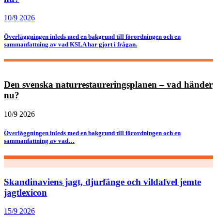
10/9 2026
Överläggningen inleds med en bakgrund till förordningen och en
sammanfattning av vad KSLA har gjort i frågan.
Den svenska naturrestaureringsplanen – vad händer
nu?
10/9 2026
Överläggningen inleds med en bakgrund till förordningen och en
sammanfattning av vad…
Skandinaviens jagt, djurfänge och vildafvel jemte
jagtlexicon
15/9 2026