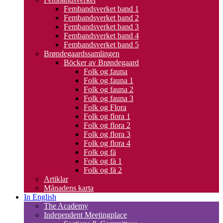
Fembandsverket band 1
Fembandsverket band 2
Fembandsverket band 3
Fembandsverket band 4
Fembandsverket band 5
Brøndegaardssamlingen
Böcker av Brøndegaard
Folk og fauna
Folk og fauna 1
Folk og fauna 2
Folk og fauna 3
Folk og Flora
Folk og flora 1
Folk og flora 2
Folk og flora 3
Folk og flora 4
Folk og fä
Folk og fä 1
Folk og fä 2
Artiklar
Månadens karta
In English
The Academy
Independent Meetingplace