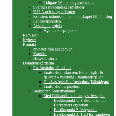
Tidigare Wallenbergprofessorer
Sveriges nya landskapsmåltider
KSLA och skogsdebatten
Konsten, människan och landskapet i förändring
Landskapsnoden
Avslutade projekt
Äganderättsprojektet
Remisser
Nyheter
Kontakt
Nyheter från akademien
Kansliet
Husets historia
Donationsgårdarna
Enaforsholm, Jämtland
Enaforsholmskursen: Flora, fåglar &
fjällvett – vandring i Jämtlandsfjällen
Databas över Enaforsholms fjällträdgård
Enaforsholms pinetum
Barksätter, Södermanland
Med Fälthandboken längs strövstigen
Besökspunkt 1: Välkommen till
Barksätters egendom
Besökspunkt 2. Vägstenar
Besökspunkt 3. Träd för framtiden