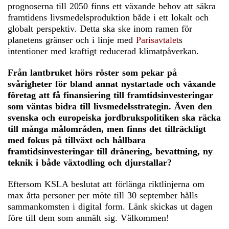
prognoserna till 2050 finns ett växande behov att säkra
framtidens livsmedelsproduktion både i ett lokalt och
globalt perspektiv. Detta ska ske inom ramen för
planetens gränser och i linje med
Parisavtalet
s
intentioner med kraftigt reducerad klimatpåverkan.
Från lantbruket hörs röster som pekar på
svårigheter för bland annat nystartade och växande
företag att få finansiering till framtidsinvesteringar
som väntas bidra till livsmedelsstrategin. Även den
svenska och europeiska jordbrukspolitiken ska räcka
till många målområden, men finns det tillräckligt
med fokus på tillväxt och hållbara
framtidsinvesteringar till dränering, bevattning, ny
teknik i både växtodling och djurstallar?
Eftersom KSLA beslutat att förlänga riktlinjerna om
max åtta personer per möte till 30 september hålls
sammankomsten i digital form. Länk skickas ut dagen
före till dem som anmält sig. Välkommen!