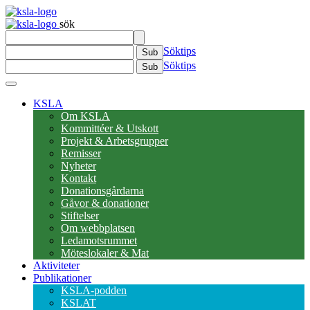
sök
Söktips
Sub
Söktips
Sub
KSLA
Om KSLA
Kommittéer & Utskott
Projekt & Arbetsgrupper
Remisser
Nyheter
Kontakt
Donationsgårdarna
Gåvor & donationer
Stiftelser
Om webbplatsen
Ledamotsrummet
Möteslokaler & Mat
Aktiviteter
Publikationer
KSLA-podden
KSLAT