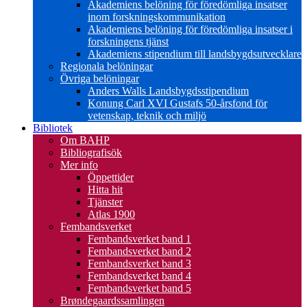
Akademiens belöning för föredömliga insatser
inom forskningskommunikation
Akademiens belöning för föredömliga insatser i
forskningens tjänst
Akademiens stipendium till landsbygdsutvecklare
Regionala belöningar
Övriga belöningar
Anders Walls Landsbygdsstipendium
Konung Carl XVI Gustafs 50-årsfond för
vetenskap, teknik och miljö
Bibliotek
Om BAHP
Bibliografisök
Mer info
Öppettider
Hitta hit
Tjänster
Atlas 1900
Fembandsverket
Fembandsverket band 1
Fembandsverket band 2
Fembandsverket band 3
Fembandsverket band 4
Fembandsverket band 5
Brøndegaardssamlingen