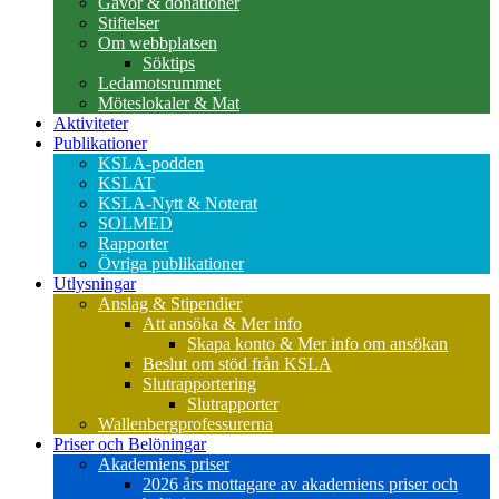
Gåvor & donationer
Stiftelser
Om webbplatsen
Söktips
Ledamotsrummet
Möteslokaler & Mat
Aktiviteter
Publikationer
KSLA-podden
KSLAT
KSLA-Nytt & Noterat
SOLMED
Rapporter
Övriga publikationer
Utlysningar
Anslag & Stipendier
Att ansöka & Mer info
Skapa konto & Mer info om ansökan
Beslut om stöd från KSLA
Slutrapportering
Slutrapporter
Wallenbergprofessurerna
Priser och Belöningar
Akademiens priser
2026 års mottagare av akademiens priser och