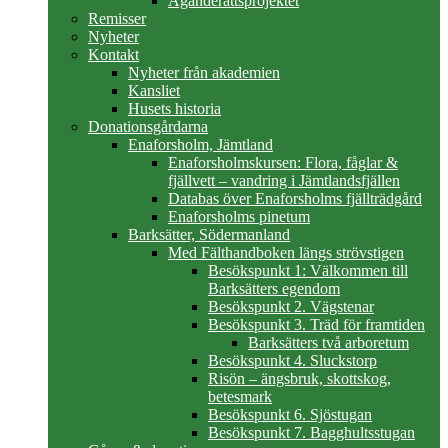
Äganderättsprojektet
Remisser
Nyheter
Kontakt
Nyheter från akademien
Kansliet
Husets historia
Donationsgårdarna
Enaforsholm, Jämtland
Enaforsholmskursen: Flora, fåglar &
fjällvett – vandring i Jämtlandsfjällen
Databas över Enaforsholms fjällträdgård
Enaforsholms pinetum
Barksätter, Södermanland
Med Fälthandboken längs strövstigen
Besökspunkt 1: Välkommen till
Barksätters egendom
Besökspunkt 2. Vägstenar
Besökspunkt 3. Träd för framtiden
Barksätters två arboretum
Besökspunkt 4. Sluckstorp
Risön – ängsbruk, skottskog,
betesmark
Besökspunkt 6. Sjöstugan
Besökspunkt 7. Bagghultsstugan