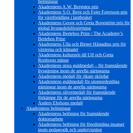
belöningar
Akademiens A.W. Bergsten pris
Akademiens S.O. Berg och Fajer Fajersson pris
för växtförädling i lantbruket
Akademiens Georg och Greta Borgström pris för
global livsmedelsförsörjning
Akademiens Bertebos Prize / The Academy’s
Bertebos Prize
Akademiens Ulla och Birger Håstadius pris för
växterna och klimatet
Akademiens kulturpris till Ulf och Greta
Renborgs minne
Akademiens stora guldmedalj – för framstående
livsgärning inom de areella näringarna
Akademiens medalj för rikare skördar
Akademiens guldmedalj för utomordentliga
gärningar inom de areella näringarna
Akademiens silvermedalj för framstående
förkämpe för de areella näringarna
Anders Elofsons medalj
Akademiens belöningar
Akademiens belöning för framstående
doktorsarbete
Akademiens belöning för föredömliga insatser
inom pedagogik och undervisning