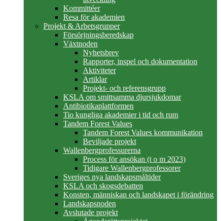
Kommittéer
Resa för akademien
Projekt & Arbetsgrupper
Försörjningsberedskap
Växtnoden
Nyhetsbrev
Rapporter, inspel och dokumentation
Aktiviteter
Artiklar
Projekt- och referensgrupp
KSLA om smittsamma djursjukdomar
Antibiotikaplattformen
Tio kungliga akademier i tid och rum
Tandem Forest Values
Tandem Forest Values kommunikation
Beviljade projekt
Wallenbergprofessurerna
Process för ansökan (t o m 2023)
Tidigare Wallenbergprofessorer
Sveriges nya landskapsmåltider
KSLA och skogsdebatten
Konsten, människan och landskapet i förändring
Landskapsnoden
Avslutade projekt