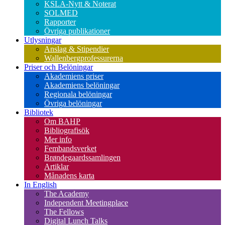
KSLA-Nytt & Noterat
SOLMED
Rapporter
Övriga publikationer
Utlysningar
Anslag & Stipendier
Wallenbergprofessurerna
Priser och Belöningar
Akademiens priser
Akademiens belöningar
Regionala belöningar
Övriga belöningar
Bibliotek
Om BAHP
Bibliografisök
Mer info
Fembandsverket
Brøndegaardssamlingen
Artiklar
Månadens karta
In English
The Academy
Independent Meetingplace
The Fellows
Digital Lunch Talks