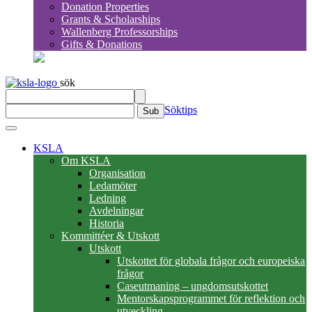
Donation Properties
Grants & Scholarships
Wallenberg Professorships
Gifts & Donations
sök
Söktips
Sub
KSLA
Om KSLA
Organisation
Ledamöter
Ledning
Avdelningar
Historia
Kommittéer & Utskott
Utskott
Utskottet för globala frågor och europeiska
frågor
Caseutmaning – ungdomsutskottet
Mentorskapsprogrammet för reflektion och
utveckling