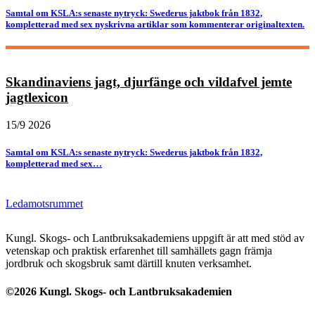
Samtal om KSLA:s senaste nytryck: Swederus jaktbok från 1832,
kompletterad med sex nyskrivna artiklar som kommenterar originaltexten.
Skandinaviens jagt, djurfänge och vildafvel jemte
jagtlexicon
15/9 2026
Samtal om KSLA:s senaste nytryck: Swederus jaktbok från 1832,
kompletterad med sex…
Ledamotsrummet
Kungl. Skogs- och Lantbruksakademiens uppgift är att med stöd av
vetenskap och praktisk erfarenhet till samhällets gagn främja
jordbruk och skogsbruk samt därtill knuten verksamhet.
©2026 Kungl. Skogs- och Lantbruksakademien