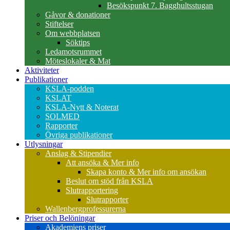
Besökspunkt 7. Bagghultsstugan
Gåvor & donationer
Stiftelser
Om webbplatsen
Söktips
Ledamotsrummet
Möteslokaler & Mat
Aktiviteter
Publikationer
KSLA-podden
KSLAT
KSLA-Nytt & Noterat
SOLMED
Rapporter
Övriga publikationer
Utlysningar
Anslag & Stipendier
Att ansöka & Mer info
Skapa konto & Mer info om ansökan
Beslut om stöd från KSLA
Slutrapportering
Slutrapporter
Wallenbergprofessurerna
Priser och Belöningar
Akademiens priser