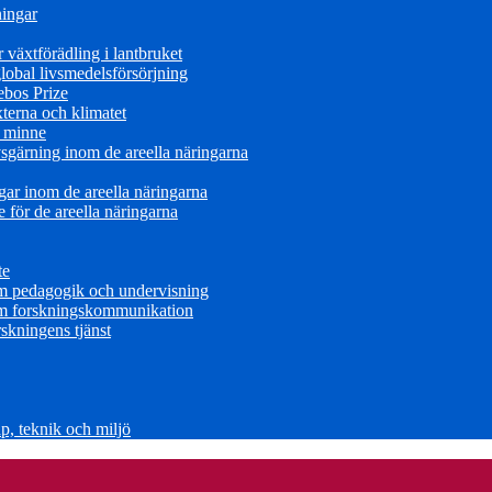
ningar
växtförädling i lantbruket
obal livsmedelsförsörjning
ebos Prize
terna och klimatet
s minne
sgärning inom de areella näringarna
ar inom de areella näringarna
för de areella näringarna
te
om pedagogik och undervisning
om forskningskommunikation
skningens tjänst
, teknik och miljö