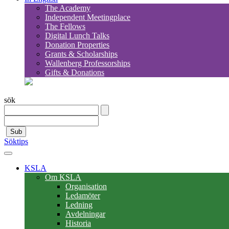
The Academy
Independent Meetingplace
The Fellows
Digital Lunch Talks
Donation Properties
Grants & Scholarships
Wallenberg Professorships
Gifts & Donations
sök
Sub
Söktips
KSLA
Om KSLA
Organisation
Ledamöter
Ledning
Avdelningar
Historia