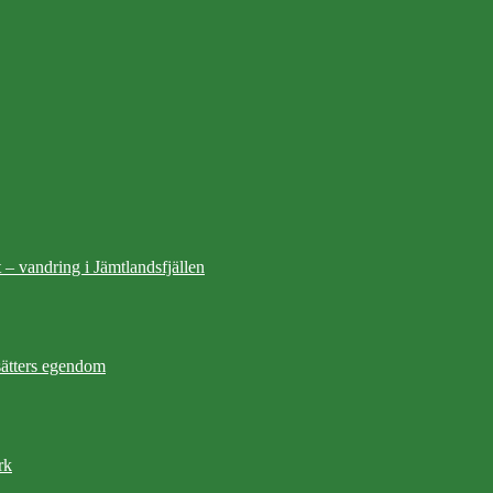
 – vandring i Jämtlandsfjällen
ätters egendom
rk