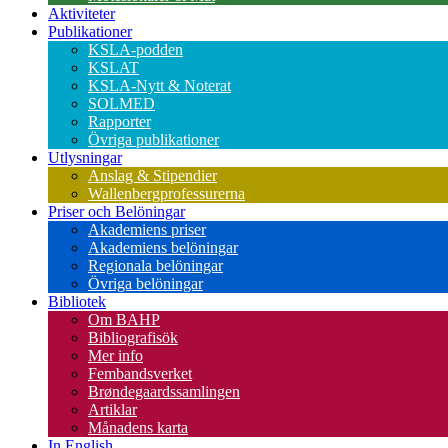
Aktiviteter
Publikationer
KSLA-podden
KSLAT
KSLA-Nytt & Noterat
SOLMED
Rapporter
Övriga publikationer
Utlysningar
Anslag & Stipendier
Wallenbergprofessurerna
Priser och Belöningar
Akademiens priser
Akademiens belöningar
Regionala belöningar
Övriga belöningar
Bibliotek
Om BAHP
Bibliografisök
Mer info
Fembandsverket
Brøndegaardssamlingen
Artiklar
Månadens karta
In English