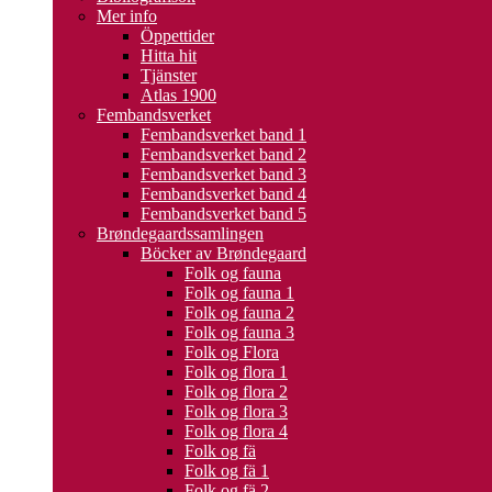
Mer info
Öppettider
Hitta hit
Tjänster
Atlas 1900
Fembandsverket
Fembandsverket band 1
Fembandsverket band 2
Fembandsverket band 3
Fembandsverket band 4
Fembandsverket band 5
Brøndegaardssamlingen
Böcker av Brøndegaard
Folk og fauna
Folk og fauna 1
Folk og fauna 2
Folk og fauna 3
Folk og Flora
Folk og flora 1
Folk og flora 2
Folk og flora 3
Folk og flora 4
Folk og fä
Folk og fä 1
Folk og fä 2