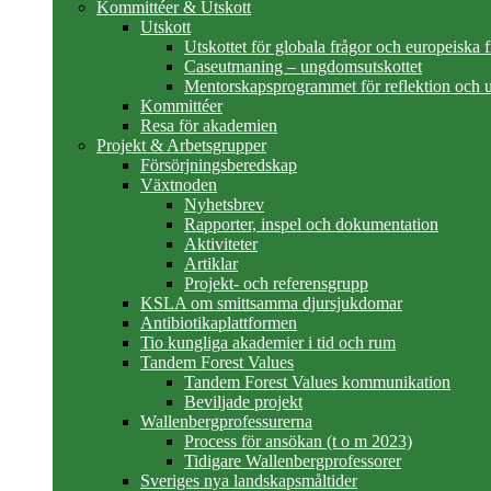
Kommittéer & Utskott
Utskott
Utskottet för globala frågor och europeiska 
Caseutmaning – ungdomsutskottet
Mentorskapsprogrammet för reflektion och u
Kommittéer
Resa för akademien
Projekt & Arbetsgrupper
Försörjningsberedskap
Växtnoden
Nyhetsbrev
Rapporter, inspel och dokumentation
Aktiviteter
Artiklar
Projekt- och referensgrupp
KSLA om smittsamma djursjukdomar
Antibiotikaplattformen
Tio kungliga akademier i tid och rum
Tandem Forest Values
Tandem Forest Values kommunikation
Beviljade projekt
Wallenbergprofessurerna
Process för ansökan (t o m 2023)
Tidigare Wallenbergprofessorer
Sveriges nya landskapsmåltider