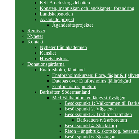
KSLA och skogsdebatten
Konsten, människan och landskapet i förändring
Landskapsnoden
Avslutade projekt
Äganderättsprojektet
Remisser
Nyheter
Kontakt
Nyheter från akademien
Kansliet
Husets historia
Donationsgårdarna
Enaforsholm, Jämtland
Enaforsholmskursen: Flora, fåglar & fjällvett
Databas över Enaforsholms fjällträdgård
Enaforsholms pinetum
Barksätter, Södermanland
Med Fälthandboken längs strövstigen
Besökspunkt 1: Välkommen till Barks
Besökspunkt 2. Vägstenar
Besökspunkt 3. Träd för framtiden
Barksätters två arboretum
Besökspunkt 4. Sluckstorp
Risön – ängsbruk, skottskog, betesma
Besökspunkt 6. Sjöstugan