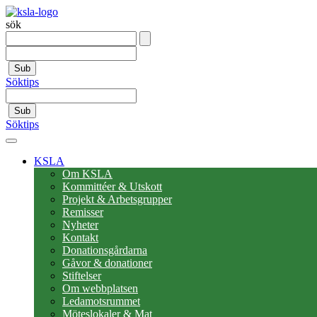
sök
Sub
Söktips
Sub
Söktips
KSLA
Om KSLA
Kommittéer & Utskott
Projekt & Arbetsgrupper
Remisser
Nyheter
Kontakt
Donationsgårdarna
Gåvor & donationer
Stiftelser
Om webbplatsen
Ledamotsrummet
Möteslokaler & Mat