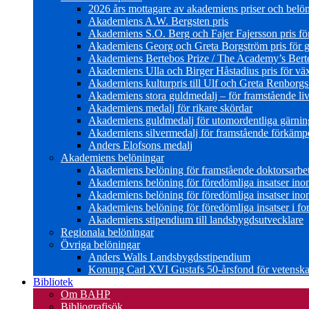
2026 års mottagare av akademiens priser och belö
Akademiens A.W. Bergsten pris
Akademiens S.O. Berg och Fajer Fajersson pris för 
Akademiens Georg och Greta Borgström pris för gl
Akademiens Bertebos Prize / The Academy’s Bert
Akademiens Ulla och Birger Håstadius pris för väx
Akademiens kulturpris till Ulf och Greta Renborg
Akademiens stora guldmedalj – för framstående liv
Akademiens medalj för rikare skördar
Akademiens guldmedalj för utomordentliga gärning
Akademiens silvermedalj för framstående förkämpe 
Anders Elofsons medalj
Akademiens belöningar
Akademiens belöning för framstående doktorsarbe
Akademiens belöning för föredömliga insatser in
Akademiens belöning för föredömliga insatser in
Akademiens belöning för föredömliga insatser i for
Akademiens stipendium till landsbygdsutvecklare
Regionala belöningar
Övriga belöningar
Anders Walls Landsbygdsstipendium
Konung Carl XVI Gustafs 50-årsfond för vetenskap
Bibliotek
Om BAHP
Bibliografisök