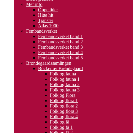
Mer info
Öppettider
Hitta hit
Tjänster
Atlas 1900
Fembandsverket
Fembandsverket band 1
Fembandsverket band 2
Fembandsverket band 3
Fembandsverket band 4
Fembandsverket band 5
Brøndegaardssamlingen
Böcker av Brøndegaard
Folk og fauna
Folk og fauna 1
Folk og fauna 2
Folk og fauna 3
Folk og Flora
Folk og flora 1
Folk og flora 2
Folk og flora 3
Folk og flora 4
Folk og fä
Folk og fä 1
Folk og fä 2