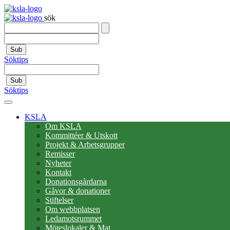
sök
Sub
Söktips
Sub
Söktips
KSLA
Om KSLA
Kommittéer & Utskott
Projekt & Arbetsgrupper
Remisser
Nyheter
Kontakt
Donationsgårdarna
Gåvor & donationer
Stiftelser
Om webbplatsen
Ledamotsrummet
Möteslokaler & Mat