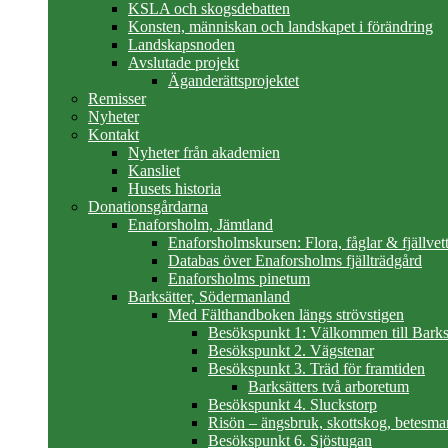
KSLA och skogsdebatten
Konsten, människan och landskapet i förändring
Landskapsnoden
Avslutade projekt
Äganderättsprojektet
Remisser
Nyheter
Kontakt
Nyheter från akademien
Kansliet
Husets historia
Donationsgårdarna
Enaforsholm, Jämtland
Enaforsholmskursen: Flora, fåglar & fjällvett
Databas över Enaforsholms fjällträdgård
Enaforsholms pinetum
Barksätter, Södermanland
Med Fälthandboken längs strövstigen
Besökspunkt 1: Välkommen till Barks
Besökspunkt 2. Vägstenar
Besökspunkt 3. Träd för framtiden
Barksätters två arboretum
Besökspunkt 4. Sluckstorp
Risön – ängsbruk, skottskog, betesma
Besökspunkt 6. Sjöstugan