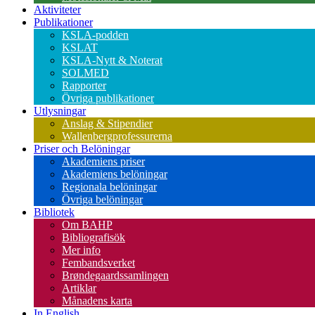
Aktiviteter
Publikationer
KSLA-podden
KSLAT
KSLA-Nytt & Noterat
SOLMED
Rapporter
Övriga publikationer
Utlysningar
Anslag & Stipendier
Wallenbergprofessurerna
Priser och Belöningar
Akademiens priser
Akademiens belöningar
Regionala belöningar
Övriga belöningar
Bibliotek
Om BAHP
Bibliografisök
Mer info
Fembandsverket
Brøndegaardssamlingen
Artiklar
Månadens karta
In English