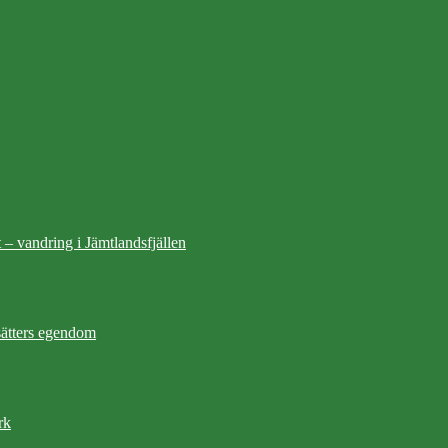
 – vandring i Jämtlandsfjällen
ätters egendom
rk