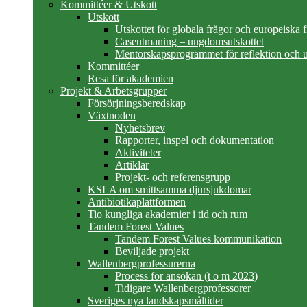
Kommittéer & Utskott
Utskott
Utskottet för globala frågor och europeiska 
Caseutmaning – ungdomsutskottet
Mentorskapsprogrammet för reflektion och u
Kommittéer
Resa för akademien
Projekt & Arbetsgrupper
Försörjningsberedskap
Växtnoden
Nyhetsbrev
Rapporter, inspel och dokumentation
Aktiviteter
Artiklar
Projekt- och referensgrupp
KSLA om smittsamma djursjukdomar
Antibiotikaplattformen
Tio kungliga akademier i tid och rum
Tandem Forest Values
Tandem Forest Values kommunikation
Beviljade projekt
Wallenbergprofessurerna
Process för ansökan (t o m 2023)
Tidigare Wallenbergprofessorer
Sveriges nya landskapsmåltider