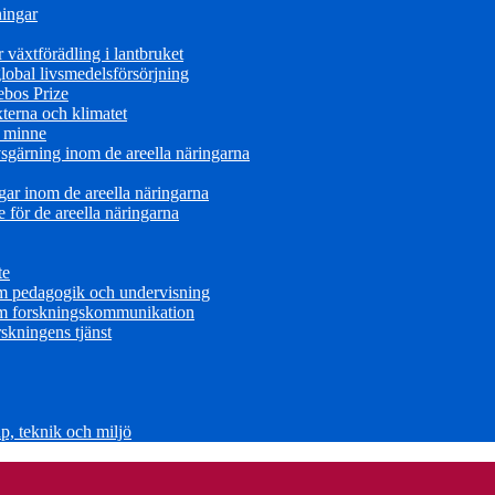
ningar
växtförädling i lantbruket
obal livsmedelsförsörjning
ebos Prize
terna och klimatet
s minne
sgärning inom de areella näringarna
ar inom de areella näringarna
för de areella näringarna
te
om pedagogik och undervisning
om forskningskommunikation
skningens tjänst
, teknik och miljö