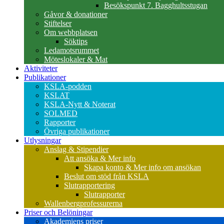
Besökspunkt 7. Bagghultsstugan
Gåvor & donationer
Stiftelser
Om webbplatsen
Söktips
Ledamotsrummet
Möteslokaler & Mat
Aktiviteter
Publikationer
KSLA-podden
KSLAT
KSLA-Nytt & Noterat
SOLMED
Rapporter
Övriga publikationer
Utlysningar
Anslag & Stipendier
Att ansöka & Mer info
Skapa konto & Mer info om ansökan
Beslut om stöd från KSLA
Slutrapportering
Slutrapporter
Wallenbergprofessurerna
Priser och Belöningar
Akademiens priser