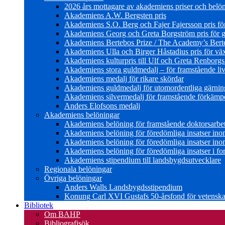
2026 års mottagare av akademiens priser och belö
Akademiens A.W. Bergsten pris
Akademiens S.O. Berg och Fajer Fajersson pris för 
Akademiens Georg och Greta Borgström pris för gl
Akademiens Bertebos Prize / The Academy’s Bert
Akademiens Ulla och Birger Håstadius pris för väx
Akademiens kulturpris till Ulf och Greta Renborg
Akademiens stora guldmedalj – för framstående liv
Akademiens medalj för rikare skördar
Akademiens guldmedalj för utomordentliga gärning
Akademiens silvermedalj för framstående förkämpe 
Anders Elofsons medalj
Akademiens belöningar
Akademiens belöning för framstående doktorsarbe
Akademiens belöning för föredömliga insatser in
Akademiens belöning för föredömliga insatser in
Akademiens belöning för föredömliga insatser i for
Akademiens stipendium till landsbygdsutvecklare
Regionala belöningar
Övriga belöningar
Anders Walls Landsbygdsstipendium
Konung Carl XVI Gustafs 50-årsfond för vetenskap
Bibliotek
Om BAHP
Bibliografisök