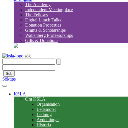
The Academy
Independent Meetingplace
The Fellows
Digital Lunch Talks
Donation Properties
Grants & Scholarships
Wallenberg Professorships
Gifts & Donations
sök
Sub
Söktips
KSLA
Om KSLA
Organisation
Ledamöter
Ledning
Avdelningar
Historia