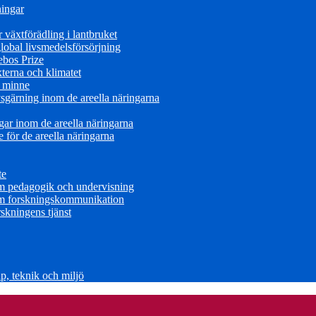
ningar
växtförädling i lantbruket
obal livsmedelsförsörjning
ebos Prize
terna och klimatet
s minne
sgärning inom de areella näringarna
ar inom de areella näringarna
för de areella näringarna
te
om pedagogik och undervisning
om forskningskommunikation
skningens tjänst
, teknik och miljö