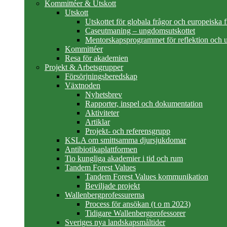
Kommittéer & Utskott
Utskott
Utskottet för globala frågor och europeiska 
Caseutmaning – ungdomsutskottet
Mentorskapsprogrammet för reflektion och u
Kommittéer
Resa för akademien
Projekt & Arbetsgrupper
Försörjningsberedskap
Växtnoden
Nyhetsbrev
Rapporter, inspel och dokumentation
Aktiviteter
Artiklar
Projekt- och referensgrupp
KSLA om smittsamma djursjukdomar
Antibiotikaplattformen
Tio kungliga akademier i tid och rum
Tandem Forest Values
Tandem Forest Values kommunikation
Beviljade projekt
Wallenbergprofessurerna
Process för ansökan (t o m 2023)
Tidigare Wallenbergprofessorer
Sveriges nya landskapsmåltider