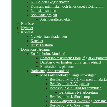
KSLA och skogsdebatten
Konsten, människan och landskapet i förändring
Landskapsnoden
Avslutade projekt
Äganderättsprojektet
Remisser
Nyheter
Kontakt
Nyheter från akademien
Kansliet
Husets historia
Donationsgårdarna
Enaforsholm, Jämtland
Enaforsholmskursen: Flora, fåglar & fjällvett
Databas över Enaforsholms fjällträdgård
Enaforsholms pinetum
Barksätter, Södermanland
Med Fälthandboken längs strövstigen
Besökspunkt 1: Välkommen till Barks
Besökspunkt 2. Vägstenar
Besökspunkt 3. Träd för framtiden
Barksätters två arboretum
Besökspunkt 4. Sluckstorp
Risön – ängsbruk, skottskog, betesma
Besökspunkt 6. Sjöstugan