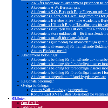
2026 års mottagare av akademiens priser och belö
Akademiens A.W. Bergsten pris
Akademiens S.O. Berg och Fajer Fajersson pris för 
Akademiens Georg och Greta Borgström pris för gl
Akademiens Bertebos Prize / The Academy’s Bert
Akademiens Ulla och Birger Håstadius pris för väx
Akademiens kulturpris till Ulf och Greta Renborg
Akademiens stora guldmedalj – för framstående liv
Akademiens medalj för rikare skördar
Akademiens guldmedalj för utomordentliga gärning
Akademiens silvermedalj för framstående förkämpe 
Anders Elofsons medalj
Akademiens belöningar
Akademiens belöning för framstående doktorsarbe
Akademiens belöning för föredömliga insatser in
Akademiens belöning för föredömliga insatser in
Akademiens belöning för föredömliga insatser i for
Akademiens stipendium till landsbygdsutvecklare
Regionala belöningar
Övriga belöningar
Anders Walls Landsbygdsstipendium
Konung Carl XVI Gustafs 50-årsfond för vetenskap
Bibliotek
Om BAHP
Bibliografisök