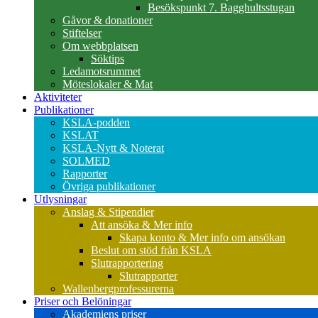
Besökspunkt 7. Bagghultsstugan
Gåvor & donationer
Stiftelser
Om webbplatsen
Söktips
Ledamotsrummet
Möteslokaler & Mat
Aktiviteter
Publikationer
KSLA-podden
KSLAT
KSLA-Nytt & Noterat
SOLMED
Rapporter
Övriga publikationer
Utlysningar
Anslag & Stipendier
Att ansöka & Mer info
Skapa konto & Mer info om ansökan
Beslut om stöd från KSLA
Slutrapportering
Slutrapporter
Wallenbergprofessurerna
Priser och Belöningar
Akademiens priser