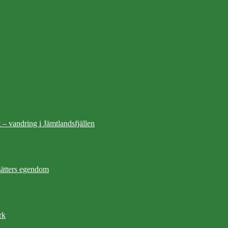
 – vandring i Jämtlandsfjällen
ätters egendom
rk