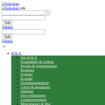
sök
Sub
Söktips
Sub
Söktips
KSLA
Om KSLA
Kommittéer & Utskott
Projekt & Arbetsgrupper
Remisser
Nyheter
Kontakt
Donationsgårdarna
Gåvor & donationer
Stiftelser
Om webbplatsen
Ledamotsrummet
Möteslokaler & Mat