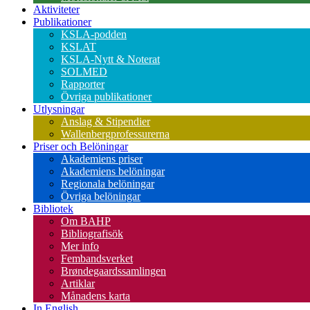
Aktiviteter
Publikationer
KSLA-podden
KSLAT
KSLA-Nytt & Noterat
SOLMED
Rapporter
Övriga publikationer
Utlysningar
Anslag & Stipendier
Wallenbergprofessurerna
Priser och Belöningar
Akademiens priser
Akademiens belöningar
Regionala belöningar
Övriga belöningar
Bibliotek
Om BAHP
Bibliografisök
Mer info
Fembandsverket
Brøndegaardssamlingen
Artiklar
Månadens karta
In English