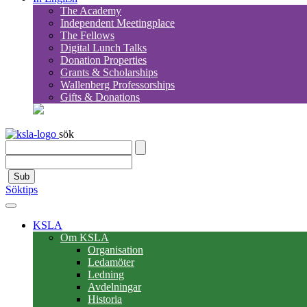
The Academy
Independent Meetingplace
The Fellows
Digital Lunch Talks
Donation Properties
Grants & Scholarships
Wallenberg Professorships
Gifts & Donations
sök
Sub
Söktips
KSLA
Om KSLA
Organisation
Ledamöter
Ledning
Avdelningar
Historia