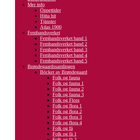
Mer info
Öppettider
Hitta hit
Tjänster
Atlas 1900
Fembandsverket
Fembandsverket band 1
Fembandsverket band 2
Fembandsverket band 3
Fembandsverket band 4
Fembandsverket band 5
Brøndegaardssamlingen
Böcker av Brøndegaard
Folk og fauna
Folk og fauna 1
Folk og fauna 2
Folk og fauna 3
Folk og Flora
Folk og flora 1
Folk og flora 2
Folk og flora 3
Folk og flora 4
Folk og fä
Folk og fä 1
Folk og fä 2