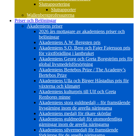
Slutrapportering
Slutrapporter
Wallenbergprofessurerna
Priser och Belöningar
Akademiens priser
2026 års mottagare av akademiens priser och
belöningar
Akademiens A.W. Bergsten pris
Akademiens S.O. Berg och Fajer Fajersson pris
för växtförädling i lantbruket
Akademiens Georg och Greta Borgström pris för
global livsmedelsförsörjning
Akademiens Bertebos Prize / The Academy’s
Bertebos Prize
Akademiens Ulla och Birger Håstadius pris för
växterna och klimatet
Akademiens kulturpris till Ulf och Greta
Renborgs minne
Akademiens stora guldmedalj – för framstående
livsgärning inom de areella näringarna
Akademiens medalj för rikare skördar
Akademiens guldmedalj för utomordentliga
gärningar inom de areella näringarna
Akademiens silvermedalj för framstående
förkämpe för de areella näringarna