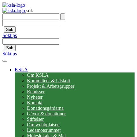
sök
Sub
Söktips
Sub
Söktips
KSLA
Om KSLA
Kommittéer & Utskott
Projekt & Arbetsgrupper
Remisser
Nyheter
Kontakt
Donationsgårdarna
Gåvor & donationer
Stiftelser
Om webbplatsen
Ledamotsrummet
Möteslokaler & Mat