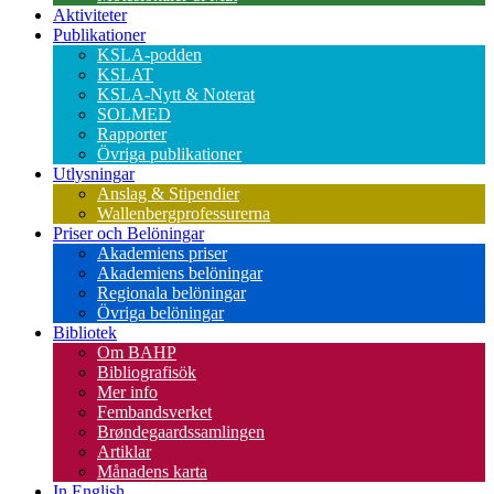
Aktiviteter
Publikationer
KSLA-podden
KSLAT
KSLA-Nytt & Noterat
SOLMED
Rapporter
Övriga publikationer
Utlysningar
Anslag & Stipendier
Wallenbergprofessurerna
Priser och Belöningar
Akademiens priser
Akademiens belöningar
Regionala belöningar
Övriga belöningar
Bibliotek
Om BAHP
Bibliografisök
Mer info
Fembandsverket
Brøndegaardssamlingen
Artiklar
Månadens karta
In English