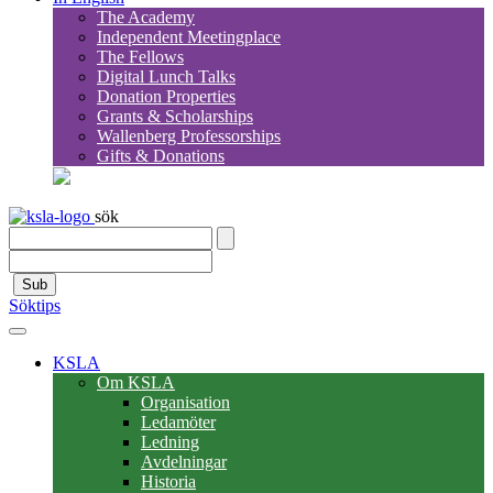
The Academy
Independent Meetingplace
The Fellows
Digital Lunch Talks
Donation Properties
Grants & Scholarships
Wallenberg Professorships
Gifts & Donations
sök
Sub
Söktips
KSLA
Om KSLA
Organisation
Ledamöter
Ledning
Avdelningar
Historia