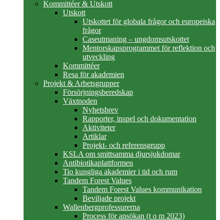
Kommittéer & Utskott
Utskott
Utskottet för globala frågor och europeiska
frågor
Caseutmaning – ungdomsutskottet
Mentorskapsprogrammet för reflektion och
utveckling
Kommittéer
Resa för akademien
Projekt & Arbetsgrupper
Försörjningsberedskap
Växtnoden
Nyhetsbrev
Rapporter, inspel och dokumentation
Aktiviteter
Artiklar
Projekt- och referensgrupp
KSLA om smittsamma djursjukdomar
Antibiotikaplattformen
Tio kungliga akademier i tid och rum
Tandem Forest Values
Tandem Forest Values kommunikation
Beviljade projekt
Wallenbergprofessurerna
Process för ansökan (t o m 2023)