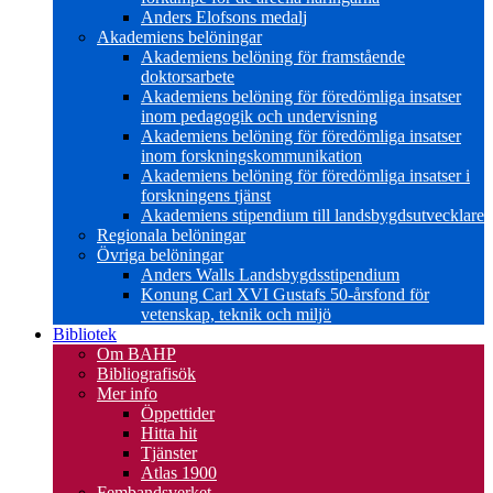
Anders Elofsons medalj
Akademiens belöningar
Akademiens belöning för framstående
doktorsarbete
Akademiens belöning för föredömliga insatser
inom pedagogik och undervisning
Akademiens belöning för föredömliga insatser
inom forskningskommunikation
Akademiens belöning för föredömliga insatser i
forskningens tjänst
Akademiens stipendium till landsbygdsutvecklare
Regionala belöningar
Övriga belöningar
Anders Walls Landsbygdsstipendium
Konung Carl XVI Gustafs 50-årsfond för
vetenskap, teknik och miljö
Bibliotek
Om BAHP
Bibliografisök
Mer info
Öppettider
Hitta hit
Tjänster
Atlas 1900
Fembandsverket