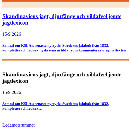
Skandinaviens jagt, djurfänge och vildafvel jemte
jagtlexicon
15/9 2026
Samtal om KSLA:s senaste nytryck: Swederus jaktbok från 1832,
kompletterad med sex nyskrivna artiklar som kommenterar originaltexten.
Skandinaviens jagt, djurfänge och vildafvel jemte
jagtlexicon
15/9 2026
Samtal om KSLA:s senaste nytryck: Swederus jaktbok från 1832,
kompletterad med sex…
Ledamotsrummet