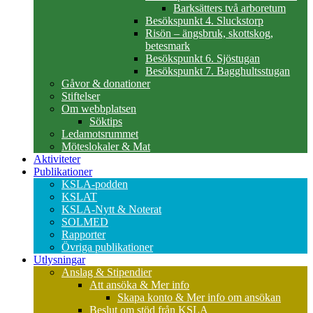
Barksätters två arboretum
Besökspunkt 4. Sluckstorp
Risön – ängsbruk, skottskog,
betesmark
Besökspunkt 6. Sjöstugan
Besökspunkt 7. Bagghultsstugan
Gåvor & donationer
Stiftelser
Om webbplatsen
Söktips
Ledamotsrummet
Möteslokaler & Mat
Aktiviteter
Publikationer
KSLA-podden
KSLAT
KSLA-Nytt & Noterat
SOLMED
Rapporter
Övriga publikationer
Utlysningar
Anslag & Stipendier
Att ansöka & Mer info
Skapa konto & Mer info om ansökan
Beslut om stöd från KSLA