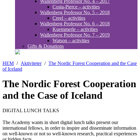
Wallenberg Professor No. 4 – 2017
Costa-Pierce – activities
Wallenberg Professor No. 5 – 2018
Creel – activities
Wallenberg Professor No. 6 – 2018
Kuemmerle – activities
Wallenberg Professor No. 7 – 2019
Watson – activities
Gifts & Donations
HEM
/
Aktiviteter
/
The Nordic Forest Cooperation and the Case
of Iceland
The Nordic Forest Cooperation
and the Case of Iceland
DIGITAL LUNCH TALKS
The Academy wants in short digital lunch talks present our
international fellows, in order to inspire and disseminate information
on well-known or not so well-known research, practical experiences
or hidden facts.