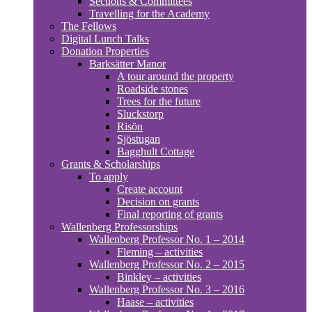
Sections & Committees
Travelling for the Academy
The Fellows
Digital Lunch Talks
Donation Properties
Barksätter Manor
A tour around the property
Roadside stones
Trees for the future
Sluckstorp
Risön
Sjöstugan
Bagghult Cottage
Grants & Scholarships
To apply
Create account
Decision on grants
Final reporting of grants
Wallenberg Professorships
Wallenberg Professor No. 1 – 2014
Fleming – activities
Wallenberg Professor No. 2 – 2015
Binkley – activities
Wallenberg Professor No. 3 – 2016
Haase – activities