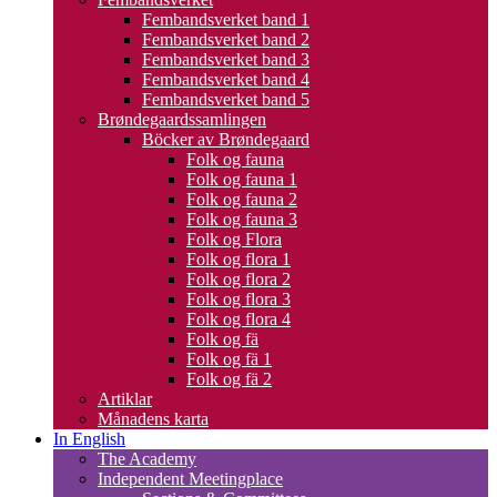
Fembandsverket band 1
Fembandsverket band 2
Fembandsverket band 3
Fembandsverket band 4
Fembandsverket band 5
Brøndegaardssamlingen
Böcker av Brøndegaard
Folk og fauna
Folk og fauna 1
Folk og fauna 2
Folk og fauna 3
Folk og Flora
Folk og flora 1
Folk og flora 2
Folk og flora 3
Folk og flora 4
Folk og fä
Folk og fä 1
Folk og fä 2
Artiklar
Månadens karta
In English
The Academy
Independent Meetingplace