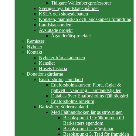
Tidigare Wallenbergprofessorer
Sveriges nya landskapsmåltider
KSLA och skogsdebatten
Konsten, människan och landskapet i förändring
Landskapsnoden
Avslutade projekt
Äganderättsprojektet
Remisser
Nyheter
Kontakt
Nyheter från akademien
Kansliet
Husets historia
Donationsgårdarna
Enaforsholm, Jämtland
Enaforsholmskursen: Flora, fåglar &
fjällvett – vandring i Jämtlandsfjällen
Databas över Enaforsholms fjällträdgård
Enaforsholms pinetum
Barksätter, Södermanland
Med Fälthandboken längs strövstigen
Besökspunkt 1: Välkommen till
Barksätters egendom
Besökspunkt 2. Vägstenar
Besökspunkt 3. Träd för framtiden