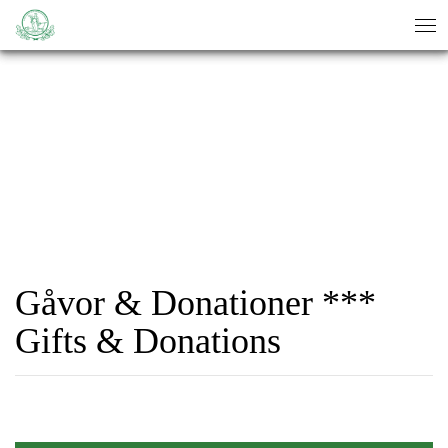
sök
sök
Gåvor & Donationer ***
Gifts & Donations