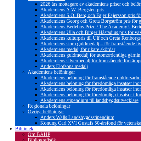
2026 års mottagare av akademiens priser och belö
Akademiens A.W. Bergsten pris
Akademiens S.O. Berg och Fajer Fajersson pris för 
Akademiens Georg och Greta Borgström pris för gl
Akademiens Bertebos Prize / The Academy’s Bert
Akademiens Ulla och Birger Håstadius pris för väx
Akademiens kulturpris till Ulf och Greta Renborg
Akademiens stora guldmedalj – för framstående liv
Akademiens medalj för rikare skördar
Akademiens guldmedalj för utomordentliga gärning
Akademiens silvermedalj för framstående förkämpe 
Anders Elofsons medalj
Akademiens belöningar
Akademiens belöning för framstående doktorsarbe
Akademiens belöning för föredömliga insatser in
Akademiens belöning för föredömliga insatser in
Akademiens belöning för föredömliga insatser i for
Akademiens stipendium till landsbygdsutvecklare
Regionala belöningar
Övriga belöningar
Anders Walls Landsbygdsstipendium
Konung Carl XVI Gustafs 50-årsfond för vetenskap
Bibliotek
Om BAHP
Bibliografisök