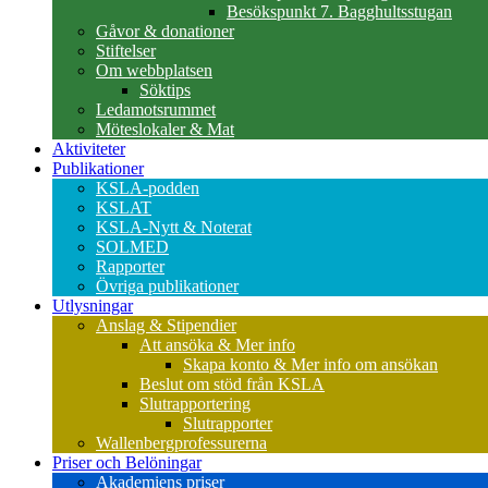
Besökspunkt 7. Bagghultsstugan
Gåvor & donationer
Stiftelser
Om webbplatsen
Söktips
Ledamotsrummet
Möteslokaler & Mat
Aktiviteter
Publikationer
KSLA-podden
KSLAT
KSLA-Nytt & Noterat
SOLMED
Rapporter
Övriga publikationer
Utlysningar
Anslag & Stipendier
Att ansöka & Mer info
Skapa konto & Mer info om ansökan
Beslut om stöd från KSLA
Slutrapportering
Slutrapporter
Wallenbergprofessurerna
Priser och Belöningar
Akademiens priser