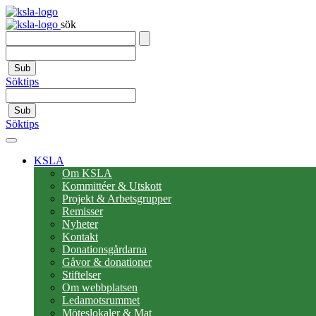
sök
Sub
Söktips
Sub
Söktips
KSLA
Om KSLA
Kommittéer & Utskott
Projekt & Arbetsgrupper
Remisser
Nyheter
Kontakt
Donationsgårdarna
Gåvor & donationer
Stiftelser
Om webbplatsen
Ledamotsrummet
Möteslokaler & Mat