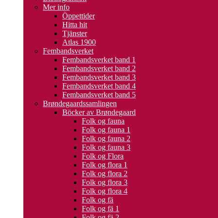
Mer info
Öppettider
Hitta hit
Tjänster
Atlas 1900
Fembandsverket
Fembandsverket band 1
Fembandsverket band 2
Fembandsverket band 3
Fembandsverket band 4
Fembandsverket band 5
Brøndegaardssamlingen
Böcker av Brøndegaard
Folk og fauna
Folk og fauna 1
Folk og fauna 2
Folk og fauna 3
Folk og Flora
Folk og flora 1
Folk og flora 2
Folk og flora 3
Folk og flora 4
Folk og fä
Folk og fä 1
Folk og fä 2