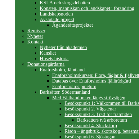
KSLA och skogsdebatten
Konsten, människan och landskapet i förändring
Landskapsnoden
Avslutade projekt
Äganderättsprojektet
Remisser
Nyheter
Kontakt
Nyheter från akademien
Kansliet
Husets historia
Donationsgårdarna
Enaforsholm, Jämtland
Enaforsholmskursen: Flora, fåglar & fjällvett
Databas över Enaforsholms fjällträdgård
Enaforsholms pinetum
Barksätter, Södermanland
Med Fälthandboken längs strövstigen
Besökspunkt 1: Välkommen till Barks
Besökspunkt 2. Vägstenar
Besökspunkt 3. Träd för framtiden
Barksätters två arboretum
Besökspunkt 4. Sluckstorp
Risön – ängsbruk, skottskog, betesma
Besökspunkt 6. Sjöstugan