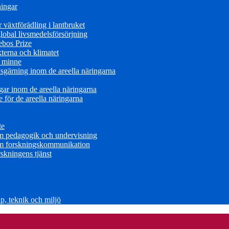
ningar
växtförädling i lantbruket
obal livsmedelsförsörjning
ebos Prize
terna och klimatet
s minne
sgärning inom de areella näringarna
ar inom de areella näringarna
för de areella näringarna
te
om pedagogik och undervisning
om forskningskommunikation
skningens tjänst
, teknik och miljö