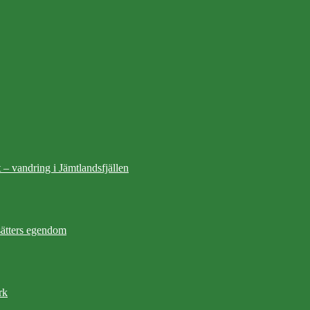
 – vandring i Jämtlandsfjällen
ätters egendom
rk