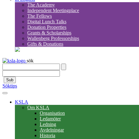
The Academy
Independent Meetingplace
The Fellows
Digital Lunch Talks
Donation Properties
Grants & Scholarships
Wallenberg Professorships
Gifts & Donations
sök
Sub
Söktips
KSLA
Om KSLA
Organisation
Ledamöter
Ledning
Avdelningar
Historia