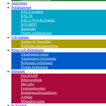
Aktiviteter
Publikationer
KSLA-podden
KSLAT
KSLA-Nytt & Noterat
SOLMED
Rapporter
Övriga publikationer
Utlysningar
Anslag & Stipendier
Wallenbergprofessurerna
Priser och Belöningar
Akademiens priser
Akademiens belöningar
Regionala belöningar
Övriga belöningar
Bibliotek
Om BAHP
Bibliografisök
Mer info
Fembandsverket
Brøndegaardssamlingen
Artiklar
Månadens karta
In English