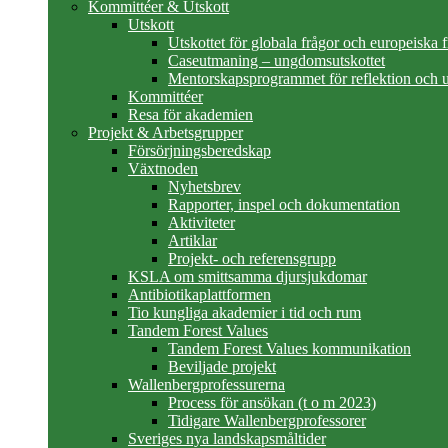
Kommittéer & Utskott
Utskott
Utskottet för globala frågor och europeiska 
Caseutmaning – ungdomsutskottet
Mentorskapsprogrammet för reflektion och u
Kommittéer
Resa för akademien
Projekt & Arbetsgrupper
Försörjningsberedskap
Växtnoden
Nyhetsbrev
Rapporter, inspel och dokumentation
Aktiviteter
Artiklar
Projekt- och referensgrupp
KSLA om smittsamma djursjukdomar
Antibiotikaplattformen
Tio kungliga akademier i tid och rum
Tandem Forest Values
Tandem Forest Values kommunikation
Beviljade projekt
Wallenbergprofessurerna
Process för ansökan (t o m 2023)
Tidigare Wallenbergprofessorer
Sveriges nya landskapsmåltider