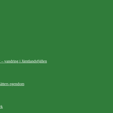
 – vandring i Jämtlandsfjällen
ätters egendom
rk