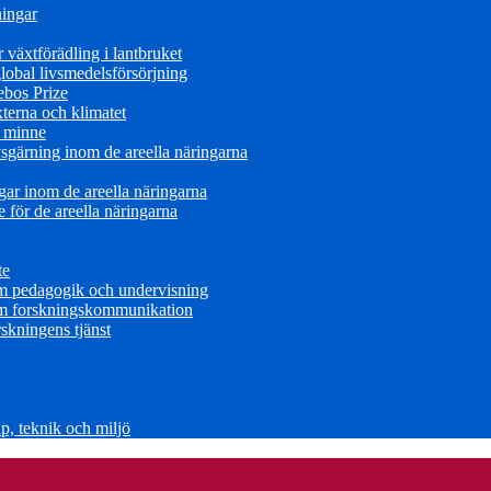
ningar
växtförädling i lantbruket
obal livsmedelsförsörjning
ebos Prize
terna och klimatet
s minne
sgärning inom de areella näringarna
ar inom de areella näringarna
för de areella näringarna
te
om pedagogik och undervisning
om forskningskommunikation
skningens tjänst
, teknik och miljö