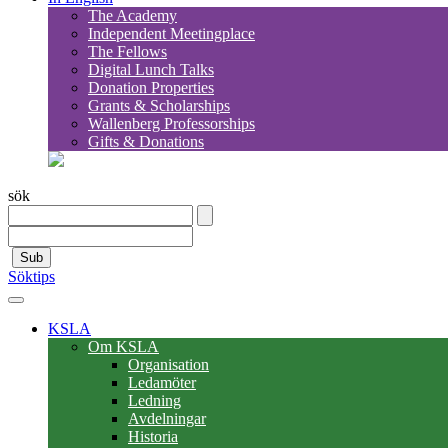
The Academy
Independent Meetingplace
The Fellows
Digital Lunch Talks
Donation Properties
Grants & Scholarships
Wallenberg Professorships
Gifts & Donations
sök
Sub
Söktips
KSLA
Om KSLA
Organisation
Ledamöter
Ledning
Avdelningar
Historia