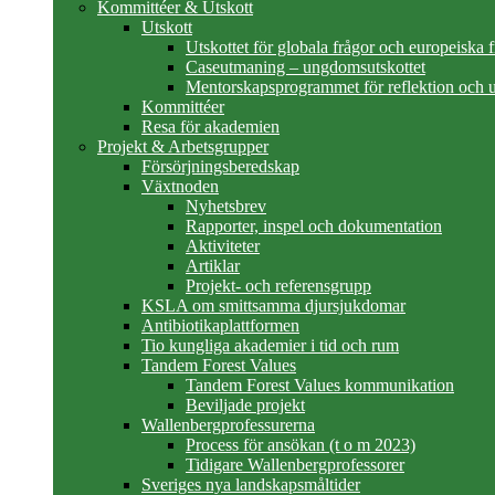
Kommittéer & Utskott
Utskott
Utskottet för globala frågor och europeiska 
Caseutmaning – ungdomsutskottet
Mentorskapsprogrammet för reflektion och u
Kommittéer
Resa för akademien
Projekt & Arbetsgrupper
Försörjningsberedskap
Växtnoden
Nyhetsbrev
Rapporter, inspel och dokumentation
Aktiviteter
Artiklar
Projekt- och referensgrupp
KSLA om smittsamma djursjukdomar
Antibiotikaplattformen
Tio kungliga akademier i tid och rum
Tandem Forest Values
Tandem Forest Values kommunikation
Beviljade projekt
Wallenbergprofessurerna
Process för ansökan (t o m 2023)
Tidigare Wallenbergprofessorer
Sveriges nya landskapsmåltider