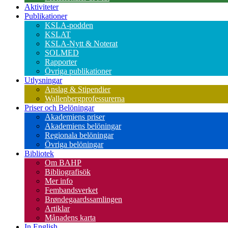
Aktiviteter
Publikationer
KSLA-podden
KSLAT
KSLA-Nytt & Noterat
SOLMED
Rapporter
Övriga publikationer
Utlysningar
Anslag & Stipendier
Wallenbergprofessurerna
Priser och Belöningar
Akademiens priser
Akademiens belöningar
Regionala belöningar
Övriga belöningar
Bibliotek
Om BAHP
Bibliografisök
Mer info
Fembandsverket
Brøndegaardssamlingen
Artiklar
Månadens karta
In English