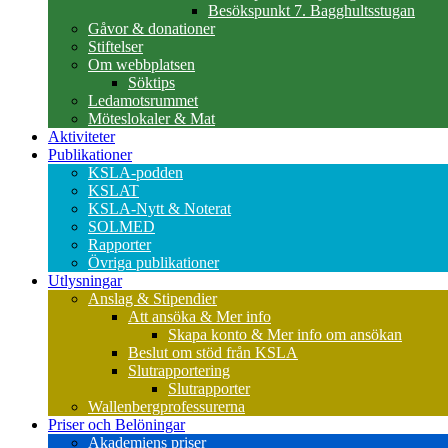
Besökspunkt 7. Bagghultsstugan
Gåvor & donationer
Stiftelser
Om webbplatsen
Söktips
Ledamotsrummet
Möteslokaler & Mat
Aktiviteter
Publikationer
KSLA-podden
KSLAT
KSLA-Nytt & Noterat
SOLMED
Rapporter
Övriga publikationer
Utlysningar
Anslag & Stipendier
Att ansöka & Mer info
Skapa konto & Mer info om ansökan
Beslut om stöd från KSLA
Slutrapportering
Slutrapporter
Wallenbergprofessurerna
Priser och Belöningar
Akademiens priser