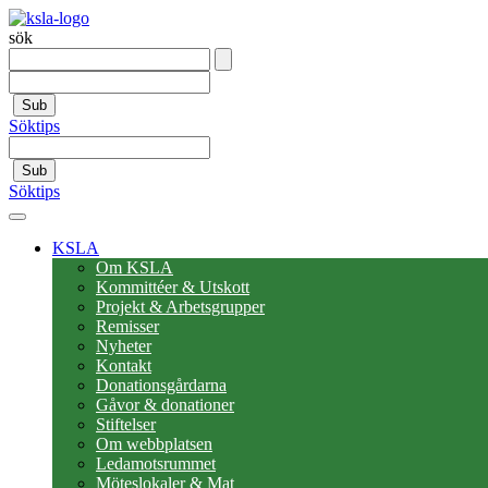
sök
Sub
Söktips
Sub
Söktips
KSLA
Om KSLA
Kommittéer & Utskott
Projekt & Arbetsgrupper
Remisser
Nyheter
Kontakt
Donationsgårdarna
Gåvor & donationer
Stiftelser
Om webbplatsen
Ledamotsrummet
Möteslokaler & Mat