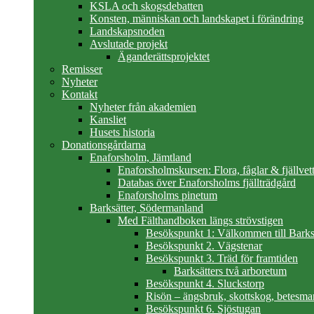
KSLA och skogsdebatten
Konsten, människan och landskapet i förändring
Landskapsnoden
Avslutade projekt
Äganderättsprojektet
Remisser
Nyheter
Kontakt
Nyheter från akademien
Kansliet
Husets historia
Donationsgårdarna
Enaforsholm, Jämtland
Enaforsholmskursen: Flora, fåglar & fjällvett
Databas över Enaforsholms fjällträdgård
Enaforsholms pinetum
Barksätter, Södermanland
Med Fälthandboken längs strövstigen
Besökspunkt 1: Välkommen till Barks
Besökspunkt 2. Vägstenar
Besökspunkt 3. Träd för framtiden
Barksätters två arboretum
Besökspunkt 4. Sluckstorp
Risön – ängsbruk, skottskog, betesma
Besökspunkt 6. Sjöstugan