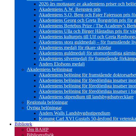
2026 års mottagare av akademiens priser och belö
Akademiens A.W. Bergsten pris
Akademiens S.O. Berg och Fajer Fajersson pris för 
Akademiens Georg och Greta Borgström pris för gl
Akademiens Bertebos Prize / The Academy’s Bert
Akademiens Ulla och Birger Håstadius pris för väx
Akademiens kulturpris till Ulf och Greta Renborg
Akademiens stora guldmedalj – för framstående liv
Akademiens medalj för rikare skördar
Akademiens guldmedalj för utomordentliga gärning
Akademiens silvermedalj för framstående förkämpe 
Anders Elofsons medalj
Akademiens belöningar
Akademiens belöning för framstående doktorsarbe
Akademiens belöning för föredömliga insatser in
Akademiens belöning för föredömliga insatser in
Akademiens belöning för föredömliga insatser i for
Akademiens stipendium till landsbygdsutvecklare
Regionala belöningar
Övriga belöningar
Anders Walls Landsbygdsstipendium
Konung Carl XVI Gustafs 50-årsfond för vetenskap
Bibliotek
Om BAHP
Bibliografisök