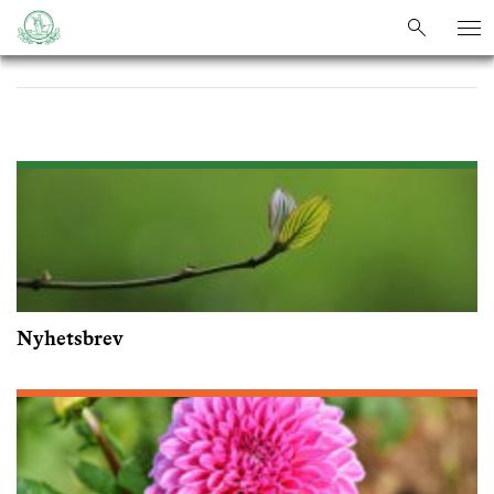
sök
sök
Nyhetsbrev