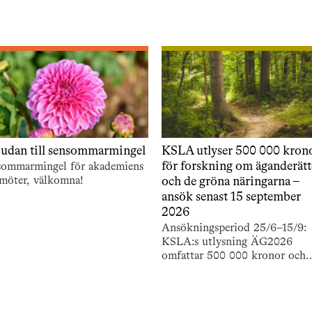
judan till sensommarmingel
KSLA utlyser 500 000 kron
för forskning om äganderät
sommarmingel för akademiens
möter, välkomna!
och de gröna näringarna –
ansök senast 15 september
2026
Ansökningsperiod 25/6–15/9:
KSLA:s utlysning ÄG2026
omfattar 500 000 kronor och
stödjer forskning om äganderä
och de gröna näringarna.