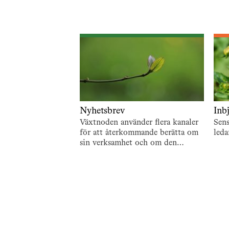
Nyhetsbrev
Inb
Växtnoden använder flera kanaler
Sen
för att återkommande berätta om
leda
sin verksamhet och om den
utveckling som pågår. En är de
återkommande nyhetsbreven. För
att…