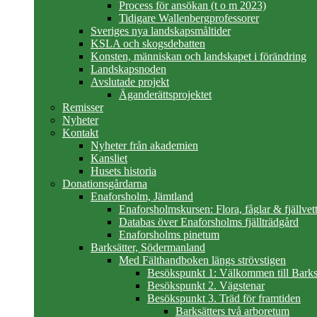
Process för ansökan (t o m 2023)
Tidigare Wallenbergprofessorer
Sveriges nya landskapsmåltider
KSLA och skogsdebatten
Konsten, människan och landskapet i förändring
Landskapsnoden
Avslutade projekt
Äganderättsprojektet
Remisser
Nyheter
Kontakt
Nyheter från akademien
Kansliet
Husets historia
Donationsgårdarna
Enaforsholm, Jämtland
Enaforsholmskursen: Flora, fåglar & fjällvett
Databas över Enaforsholms fjällträdgård
Enaforsholms pinetum
Barksätter, Södermanland
Med Fälthandboken längs strövstigen
Besökspunkt 1: Välkommen till Barks
Besökspunkt 2. Vägstenar
Besökspunkt 3. Träd för framtiden
Barksätters två arboretum