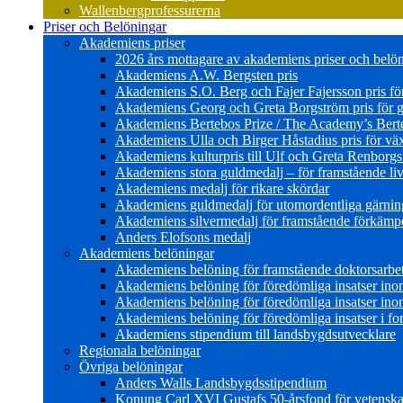
Wallenbergprofessurerna
Priser och Belöningar
Akademiens priser
2026 års mottagare av akademiens priser och belö
Akademiens A.W. Bergsten pris
Akademiens S.O. Berg och Fajer Fajersson pris för 
Akademiens Georg och Greta Borgström pris för gl
Akademiens Bertebos Prize / The Academy’s Bert
Akademiens Ulla och Birger Håstadius pris för väx
Akademiens kulturpris till Ulf och Greta Renborg
Akademiens stora guldmedalj – för framstående liv
Akademiens medalj för rikare skördar
Akademiens guldmedalj för utomordentliga gärning
Akademiens silvermedalj för framstående förkämpe 
Anders Elofsons medalj
Akademiens belöningar
Akademiens belöning för framstående doktorsarbe
Akademiens belöning för föredömliga insatser in
Akademiens belöning för föredömliga insatser in
Akademiens belöning för föredömliga insatser i for
Akademiens stipendium till landsbygdsutvecklare
Regionala belöningar
Övriga belöningar
Anders Walls Landsbygdsstipendium
Konung Carl XVI Gustafs 50-årsfond för vetenskap