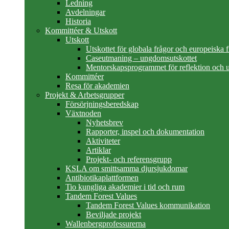
Ledning
Avdelningar
Historia
Kommittéer & Utskott
Utskott
Utskottet för globala frågor och europeiska 
Caseutmaning – ungdomsutskottet
Mentorskapsprogrammet för reflektion och u
Kommittéer
Resa för akademien
Projekt & Arbetsgrupper
Försörjningsberedskap
Växtnoden
Nyhetsbrev
Rapporter, inspel och dokumentation
Aktiviteter
Artiklar
Projekt- och referensgrupp
KSLA om smittsamma djursjukdomar
Antibiotikaplattformen
Tio kungliga akademier i tid och rum
Tandem Forest Values
Tandem Forest Values kommunikation
Beviljade projekt
Wallenbergprofessurerna