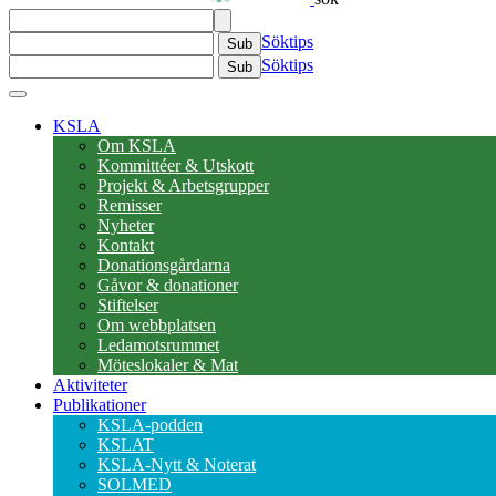
Söktips
Sub
Söktips
Sub
KSLA
Om KSLA
Kommittéer & Utskott
Projekt & Arbetsgrupper
Remisser
Nyheter
Kontakt
Donationsgårdarna
Gåvor & donationer
Stiftelser
Om webbplatsen
Ledamotsrummet
Möteslokaler & Mat
Aktiviteter
Publikationer
KSLA-podden
KSLAT
KSLA-Nytt & Noterat
SOLMED