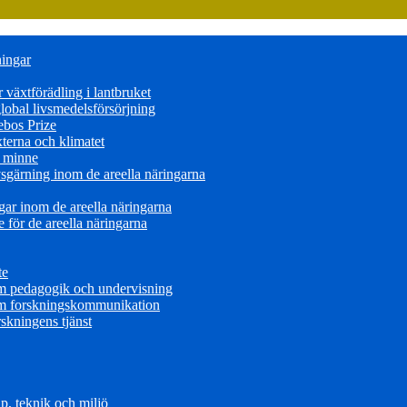
ningar
växtförädling i lantbruket
obal livsmedelsförsörjning
ebos Prize
terna och klimatet
s minne
sgärning inom de areella näringarna
ar inom de areella näringarna
för de areella näringarna
te
om pedagogik och undervisning
om forskningskommunikation
skningens tjänst
, teknik och miljö