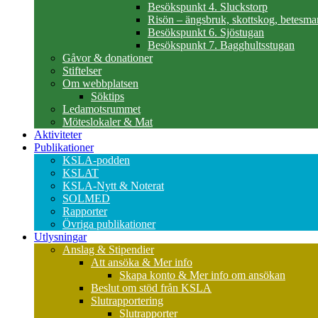
Besökspunkt 4. Sluckstorp
Risön – ängsbruk, skottskog, betesma
Besökspunkt 6. Sjöstugan
Besökspunkt 7. Bagghultsstugan
Gåvor & donationer
Stiftelser
Om webbplatsen
Söktips
Ledamotsrummet
Möteslokaler & Mat
Aktiviteter
Publikationer
KSLA-podden
KSLAT
KSLA-Nytt & Noterat
SOLMED
Rapporter
Övriga publikationer
Utlysningar
Anslag & Stipendier
Att ansöka & Mer info
Skapa konto & Mer info om ansökan
Beslut om stöd från KSLA
Slutrapportering
Slutrapporter