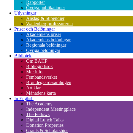
Rapporter
Övriga publikationer
Utlysningar
Anslag & Stipendier
Wallenbergprofessurerna
Priser och Belöningar
Akademiens priser
Akademiens belöningar
Regionala belöningar
Övriga belöningar
Bibliotek
Om BAHP
Bibliografisök
Mer info
Fembandsverket
Brøndegaardssamlingen
Artiklar
Månadens karta
In English
The Academy
Independent Meetingplace
The Fellows
Digital Lunch Talks
Donation Properties
Grants & Scholarships