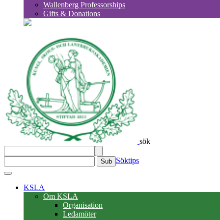
Wallenberg Professorships
Gifts & Donations
sök
Söktips
Sub
KSLA
Om KSLA
Organisation
Ledamöter