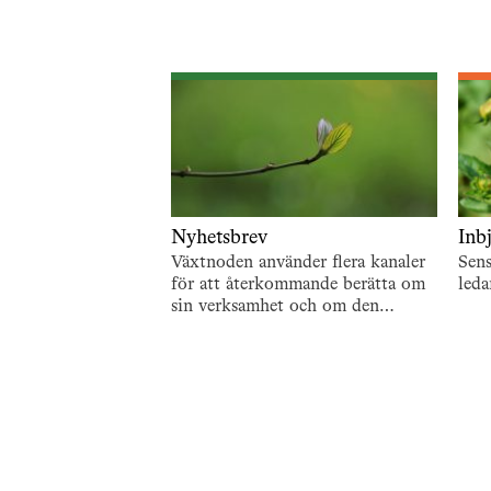
Nyhetsbrev
Inb
Växtnoden använder flera kanaler
Sen
för att återkommande berätta om
leda
sin verksamhet och om den
utveckling som pågår. En är de
återkommande nyhetsbreven. För
att…