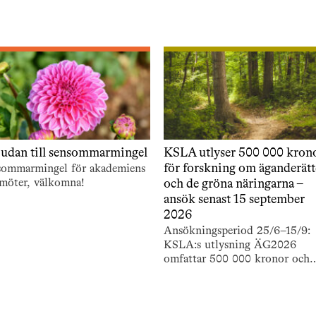
judan till sensommarmingel
KSLA utlyser 500 000 kron
för forskning om äganderät
sommarmingel för akademiens
möter, välkomna!
och de gröna näringarna –
ansök senast 15 september
2026
Ansökningsperiod 25/6–15/9:
KSLA:s utlysning ÄG2026
omfattar 500 000 kronor och
stödjer forskning om äganderä
och de gröna näringarna.