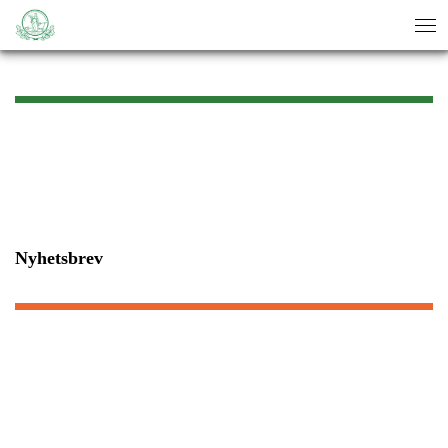
sök
sök
Nyhetsbrev