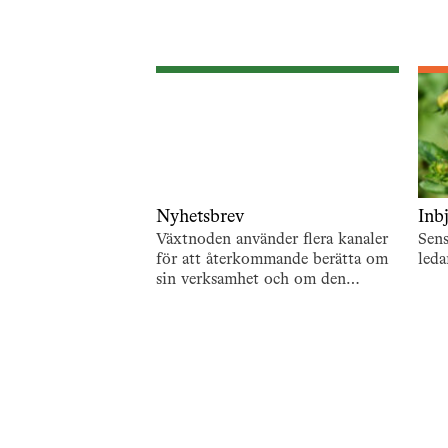
Nyhetsbrev
Inb
Växtnoden använder flera kanaler
Sen
för att återkommande berätta om
leda
sin verksamhet och om den
utveckling som pågår. En är de
återkommande nyhetsbreven. För
att…