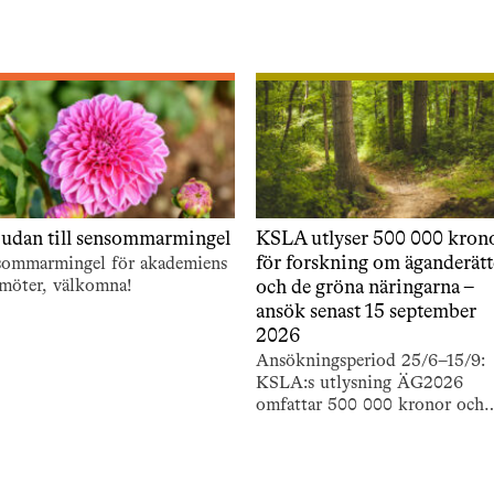
judan till sensommarmingel
KSLA utlyser 500 000 kron
för forskning om äganderät
sommarmingel för akademiens
möter, välkomna!
och de gröna näringarna –
ansök senast 15 september
2026
Ansökningsperiod 25/6–15/9:
KSLA:s utlysning ÄG2026
omfattar 500 000 kronor och
stödjer forskning om äganderä
och de gröna näringarna.