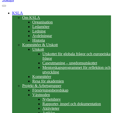
KSLA
Om KSLA
Organisation
Ledamöter
Ledning
Avdelningar
Historia
Kommittéer & Utskott
Utskott
Utskottet för globala frågor och europeiska
frågor
Caseutmaning – ungdomsutskottet
Mentorskapsprogrammet för reflektion och
utveckling
Kommittéer
Resa för akademien
Projekt & Arbetsgrupper
Försörjningsberedskap
Växtnoden
Nyhetsbrev
Rapporter, inspel och dokumentation
Aktiviteter
Artiklar