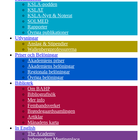
KSLA-podden
KSLAT
KSLA-Nytt & Noterat
SOLMED
Rapporter
Övriga publikationer
Utlysningar
Anslag & Stipendier
Wallenbergprofessurerna
Priser och Belöningar
Akademiens priser
Akademiens belöningar
Regionala belöningar
Övriga belöningar
Bibliotek
Om BAHP
Bibliografisök
Mer info
Fembandsverket
Brøndegaardssamlingen
Artiklar
Månadens karta
In English
The Academy
Independent Meetingplace