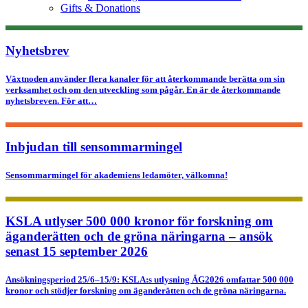
Gifts & Donations
Nyhetsbrev
Växtnoden använder flera kanaler för att återkommande berätta om sin
verksamhet och om den utveckling som pågår. En är de återkommande
nyhetsbreven. För att…
Inbjudan till sensommarmingel
Sensommarmingel för akademiens ledamöter, välkomna!
KSLA utlyser 500 000 kronor för forskning om
äganderätten och de gröna näringarna – ansök
senast 15 september 2026
Ansökningsperiod 25/6–15/9: KSLA:s utlysning ÄG2026 omfattar 500 000
kronor och stödjer forskning om äganderätten och de gröna näringarna.