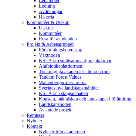
Ledamöter
Ledning
Avdelningar
Historia
Kommittéer & Utskott
Utskott
Kommittéer
Resa för akademien
Projekt & Arbetsgrupper
Försörjningsberedskap
Växtnoden
KSLA om smittsamma djursjukdomar
Antibiotikaplattformen
Tio kungliga akademier i tid och rum
Tandem Forest Values
Wallenbergprofessurerna
Sveriges nya landskapsmåltider
KSLA och skogsdebatten
Konsten, människan och landskapet i förändring
Landskapsnoden
Avslutade projekt
Remisser
Nyheter
Kontakt
Nyheter från akademien