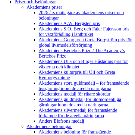
Priser och Belöningar
Akademiens priser
2026 års mottagare av akademiens priser och
belöningar
Akademiens A.W. Bergsten pris
Akademiens S.O. Berg och Fajer Fajersson pris
för växtförädling i lantbruket
Akademiens Georg och Greta Borgström pris för
global livsmedelsförsörjning
Akademiens Bertebos Prize / The Academy’s
Bertebos Prize
Akademiens Ulla och Birger Håstadius pris för
växterna och klimatet
Akademiens kulturpris till Ulf och Greta
Renborgs minne
Akademiens stora guldmedalj – för framstående
livsgärning inom de areella näringarna
Akademiens medalj för rikare skördar
Akademiens guldmedalj för utomordentliga
gärningar inom de areella näringarna
Akademiens silvermedalj för framstående
förkämpe för de areella näringarna
Anders Elofsons medalj
Akademiens belöningar
Akademiens belöning för framstående