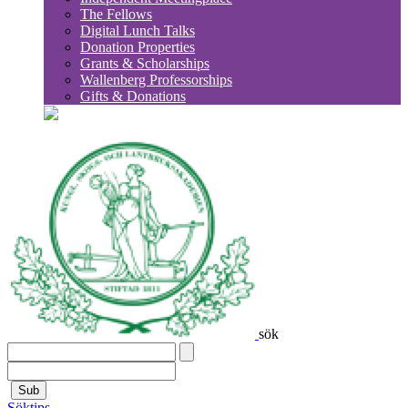
The Fellows
Digital Lunch Talks
Donation Properties
Grants & Scholarships
Wallenberg Professorships
Gifts & Donations
sök
Sub
Söktips