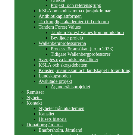
Projekt- och referensgrupp
KSLA om smittsamma djursjukdomar
Antibiotikaplattformen
Tio kungliga akademier i tid och rum
Tandem Forest Values
Tandem Forest Values kommunikation
Beviljade projekt
Wallenbergprofessurerna
Process för ansökan (t o m 2023)
Tidigare Wallenbergprofessorer
Sveriges nya landskapsmåltider
KSLA och skogsdebatten
Konsten, människan och landskapet i förändring
Landskapsnoden
Avslutade projekt
Äganderättsprojektet
Remisser
Nyheter
Kontakt
Nyheter från akademien
Kansliet
Husets historia
Donationsgårdarna
Enaforsholm, Jämtland