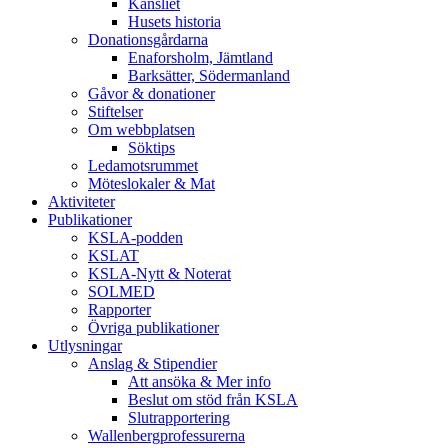
Kansliet
Husets historia
Donationsgårdarna
Enaforsholm, Jämtland
Barksätter, Södermanland
Gåvor & donationer
Stiftelser
Om webbplatsen
Söktips
Ledamotsrummet
Möteslokaler & Mat
Aktiviteter
Publikationer
KSLA-podden
KSLAT
KSLA-Nytt & Noterat
SOLMED
Rapporter
Övriga publikationer
Utlysningar
Anslag & Stipendier
Att ansöka & Mer info
Beslut om stöd från KSLA
Slutrapportering
Wallenbergprofessurerna