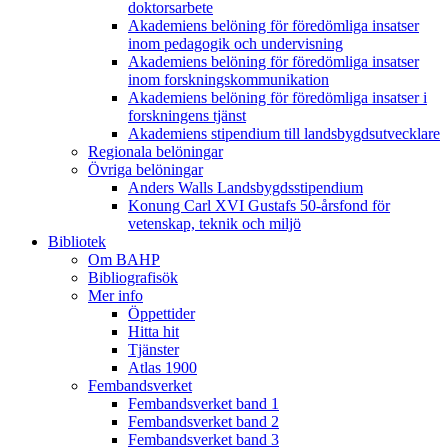
doktorsarbete
Akademiens belöning för föredömliga insatser
inom pedagogik och undervisning
Akademiens belöning för föredömliga insatser
inom forskningskommunikation
Akademiens belöning för föredömliga insatser i
forskningens tjänst
Akademiens stipendium till landsbygdsutvecklare
Regionala belöningar
Övriga belöningar
Anders Walls Landsbygdsstipendium
Konung Carl XVI Gustafs 50-årsfond för
vetenskap, teknik och miljö
Bibliotek
Om BAHP
Bibliografisök
Mer info
Öppettider
Hitta hit
Tjänster
Atlas 1900
Fembandsverket
Fembandsverket band 1
Fembandsverket band 2
Fembandsverket band 3