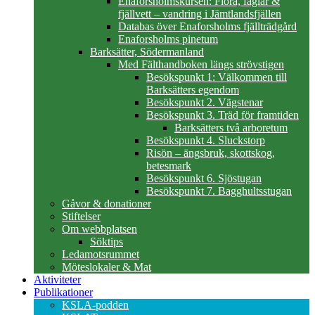
Enaforsholmskursen: Flora, fåglar &
fjällvett – vandring i Jämtlandsfjällen
Databas över Enaforsholms fjällträdgård
Enaforsholms pinetum
Barksätter, Södermanland
Med Fälthandboken längs strövstigen
Besökspunkt 1: Välkommen till
Barksätters egendom
Besökspunkt 2. Vägstenar
Besökspunkt 3. Träd för framtiden
Barksätters två arboretum
Besökspunkt 4. Sluckstorp
Risön – ängsbruk, skottskog,
betesmark
Besökspunkt 6. Sjöstugan
Besökspunkt 7. Bagghultsstugan
Gåvor & donationer
Stiftelser
Om webbplatsen
Söktips
Ledamotsrummet
Möteslokaler & Mat
Aktiviteter
Publikationer
KSLA-podden