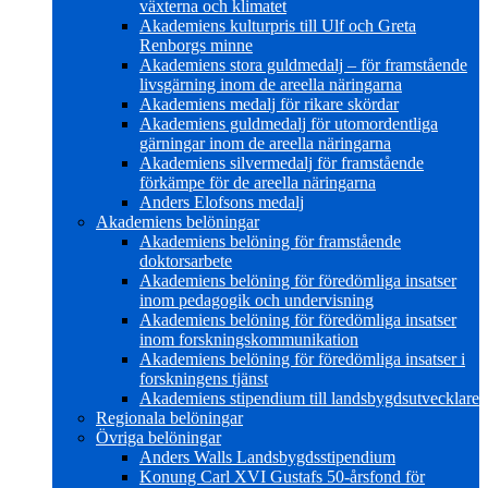
växterna och klimatet
Akademiens kulturpris till Ulf och Greta
Renborgs minne
Akademiens stora guldmedalj – för framstående
livsgärning inom de areella näringarna
Akademiens medalj för rikare skördar
Akademiens guldmedalj för utomordentliga
gärningar inom de areella näringarna
Akademiens silvermedalj för framstående
förkämpe för de areella näringarna
Anders Elofsons medalj
Akademiens belöningar
Akademiens belöning för framstående
doktorsarbete
Akademiens belöning för föredömliga insatser
inom pedagogik och undervisning
Akademiens belöning för föredömliga insatser
inom forskningskommunikation
Akademiens belöning för föredömliga insatser i
forskningens tjänst
Akademiens stipendium till landsbygdsutvecklare
Regionala belöningar
Övriga belöningar
Anders Walls Landsbygdsstipendium
Konung Carl XVI Gustafs 50-årsfond för