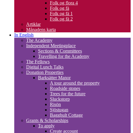
Folk og flora 4
Folk og fä
Folk og fä 1
Folk og fä 2
Artiklar
Månadens karta
In English
The Academy
Independent Meetingplace
Sections & Committees
Travelling for the Academy
The Fellows
Digital Lunch Talks
Donation Properties
Barksätter Manor
A tour around the property
Roadside stones
Trees for the future
Sluckstorp
Risön
Sjöstugan
Bagghult Cottage
Grants & Scholarships
To apply
Create account