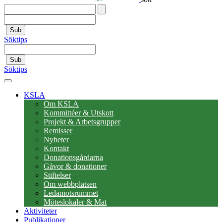
Sub
Söktips
Sub
Söktips
KSLA
Om KSLA
Kommittéer & Utskott
Projekt & Arbetsgrupper
Remisser
Nyheter
Kontakt
Donationsgårdarna
Gåvor & donationer
Stiftelser
Om webbplatsen
Ledamotsrummet
Möteslokaler & Mat
Aktiviteter
Publikationer