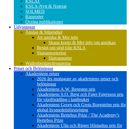
KSLAT
KSLA-Nytt & Noterat
SOLMED
Rapporter
Övriga publikationer
Utlysningar
Anslag & Stipendier
Att ansöka & Mer info
Skapa konto & Mer info om ansökan
Beslut om stöd från KSLA
Slutrapportering
Slutrapporter
Wallenbergprofessurerna
Priser och Belöningar
Akademiens priser
2026 års mottagare av akademiens priser och
belöningar
Akademiens A.W. Bergsten pris
Akademiens S.O. Berg och Fajer Fajersson pris
för växtförädling i lantbruket
Akademiens Georg och Greta Borgström pris för
global livsmedelsförsörjning
Akademiens Bertebos Prize / The Academy’s
Bertebos Prize
Akademiens Ulla och Birger Håstadius pris för