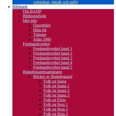
vetenskap, teknik och miljö
Bibliotek
Om BAHP
Bibliografisök
Mer info
Öppettider
Hitta hit
Tjänster
Atlas 1900
Fembandsverket
Fembandsverket band 1
Fembandsverket band 2
Fembandsverket band 3
Fembandsverket band 4
Fembandsverket band 5
Brøndegaardssamlingen
Böcker av Brøndegaard
Folk og fauna
Folk og fauna 1
Folk og fauna 2
Folk og fauna 3
Folk og Flora
Folk og flora 1
Folk og flora 2
Folk og flora 3