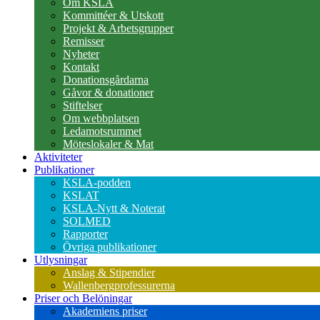
Om KSLA
Kommittéer & Utskott
Projekt & Arbetsgrupper
Remisser
Nyheter
Kontakt
Donationsgårdarna
Gåvor & donationer
Stiftelser
Om webbplatsen
Ledamotsrummet
Möteslokaler & Mat
Aktiviteter
Publikationer
KSLA-podden
KSLAT
KSLA-Nytt & Noterat
SOLMED
Rapporter
Övriga publikationer
Utlysningar
Anslag & Stipendier
Wallenbergprofessurerna
Priser och Belöningar
Akademiens priser