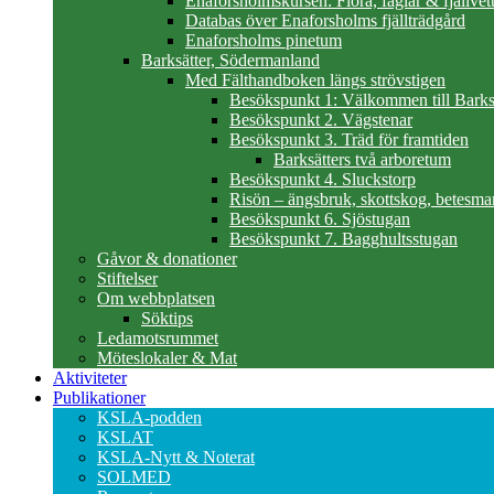
Enaforsholmskursen: Flora, fåglar & fjällvett
Databas över Enaforsholms fjällträdgård
Enaforsholms pinetum
Barksätter, Södermanland
Med Fälthandboken längs strövstigen
Besökspunkt 1: Välkommen till Barks
Besökspunkt 2. Vägstenar
Besökspunkt 3. Träd för framtiden
Barksätters två arboretum
Besökspunkt 4. Sluckstorp
Risön – ängsbruk, skottskog, betesma
Besökspunkt 6. Sjöstugan
Besökspunkt 7. Bagghultsstugan
Gåvor & donationer
Stiftelser
Om webbplatsen
Söktips
Ledamotsrummet
Möteslokaler & Mat
Aktiviteter
Publikationer
KSLA-podden
KSLAT
KSLA-Nytt & Noterat
SOLMED