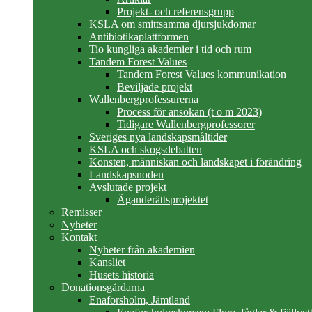
Projekt- och referensgrupp
KSLA om smittsamma djursjukdomar
Antibiotikaplattformen
Tio kungliga akademier i tid och rum
Tandem Forest Values
Tandem Forest Values kommunikation
Beviljade projekt
Wallenbergprofessurerna
Process för ansökan (t o m 2023)
Tidigare Wallenbergprofessorer
Sveriges nya landskapsmåltider
KSLA och skogsdebatten
Konsten, människan och landskapet i förändring
Landskapsnoden
Avslutade projekt
Äganderättsprojektet
Remisser
Nyheter
Kontakt
Nyheter från akademien
Kansliet
Husets historia
Donationsgårdarna
Enaforsholm, Jämtland