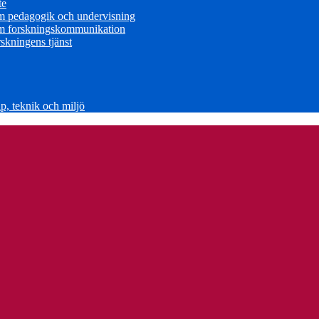
te
om pedagogik och undervisning
om forskningskommunikation
skningens tjänst
, teknik och miljö