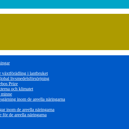
ningar
växtförädling i lantbruket
obal livsmedelsförsörjning
ebos Prize
terna och klimatet
s minne
sgärning inom de areella näringarna
ar inom de areella näringarna
för de areella näringarna