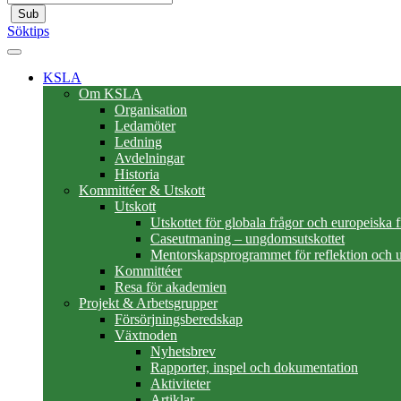
Sub
Söktips
KSLA
Om KSLA
Organisation
Ledamöter
Ledning
Avdelningar
Historia
Kommittéer & Utskott
Utskott
Utskottet för globala frågor och europeiska 
Caseutmaning – ungdomsutskottet
Mentorskapsprogrammet för reflektion och u
Kommittéer
Resa för akademien
Projekt & Arbetsgrupper
Försörjningsberedskap
Växtnoden
Nyhetsbrev
Rapporter, inspel och dokumentation
Aktiviteter
Artiklar