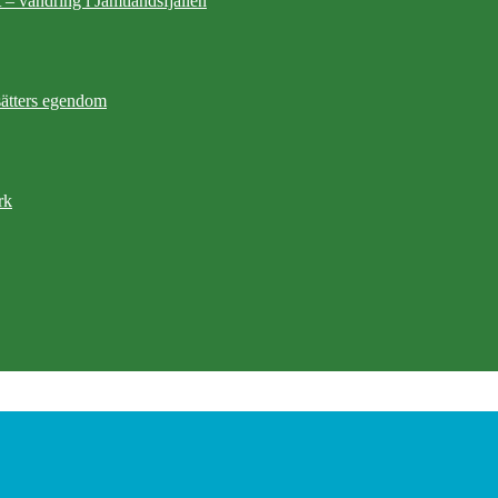
 – vandring i Jämtlandsfjällen
ätters egendom
rk