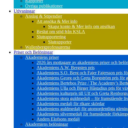
Rapporter
Övriga publikationer
Utlysningar
Anslag & Stipendier
Att ansöka & Mer info
Skapa konto & Mer info om ansökan
Beslut om stöd från KSLA
Slutrapportering
Slutrapporter
Wallenbergprofessurerna
Priser och Belöningar
Akademiens priser
2026 års mottagare av akademiens priser och belö
Akademiens A.W. Bergsten pris
Akademiens S.O. Berg och Fajer Fajersson pris för 
Akademiens Georg och Greta Borgström pris för gl
Akademiens Bertebos Prize / The Academy’s Bert
Akademiens Ulla och Birger Håstadius pris för väx
Akademiens kulturpris till Ulf och Greta Renborg
Akademiens stora guldmedalj – för framstående liv
Akademiens medalj för rikare skördar
Akademiens guldmedalj för utomordentliga gärning
Akademiens silvermedalj för framstående förkämpe 
Anders Elofsons medalj
Akademiens belöningar