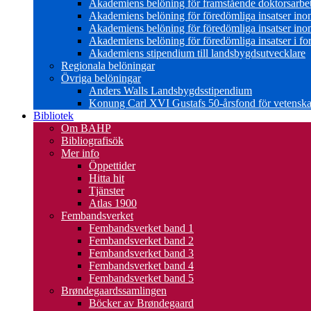
Akademiens belöning för framstående doktorsarbe
Akademiens belöning för föredömliga insatser in
Akademiens belöning för föredömliga insatser in
Akademiens belöning för föredömliga insatser i for
Akademiens stipendium till landsbygdsutvecklare
Regionala belöningar
Övriga belöningar
Anders Walls Landsbygdsstipendium
Konung Carl XVI Gustafs 50-årsfond för vetenskap
Bibliotek
Om BAHP
Bibliografisök
Mer info
Öppettider
Hitta hit
Tjänster
Atlas 1900
Fembandsverket
Fembandsverket band 1
Fembandsverket band 2
Fembandsverket band 3
Fembandsverket band 4
Fembandsverket band 5
Brøndegaardssamlingen
Böcker av Brøndegaard