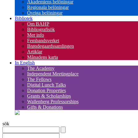
Akademiens belöningar
Regionala belöningar
Övriga belöningar
Bibliotek
Om BAHP
Bibliografisök
Mer info
Fembandsverket
Brøndegaardssamlingen
Artiklar
Månadens karta
In English
The Academy
Independent Meetingplace
The Fellows
Digital Lunch Talks
Donation Properties
Grants & Scholarships
Wallenberg Professorships
Gifts & Donations
sök