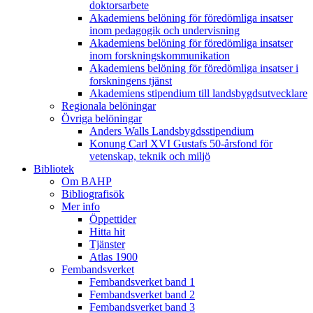
doktorsarbete
Akademiens belöning för föredömliga insatser
inom pedagogik och undervisning
Akademiens belöning för föredömliga insatser
inom forskningskommunikation
Akademiens belöning för föredömliga insatser i
forskningens tjänst
Akademiens stipendium till landsbygdsutvecklare
Regionala belöningar
Övriga belöningar
Anders Walls Landsbygdsstipendium
Konung Carl XVI Gustafs 50-årsfond för
vetenskap, teknik och miljö
Bibliotek
Om BAHP
Bibliografisök
Mer info
Öppettider
Hitta hit
Tjänster
Atlas 1900
Fembandsverket
Fembandsverket band 1
Fembandsverket band 2
Fembandsverket band 3