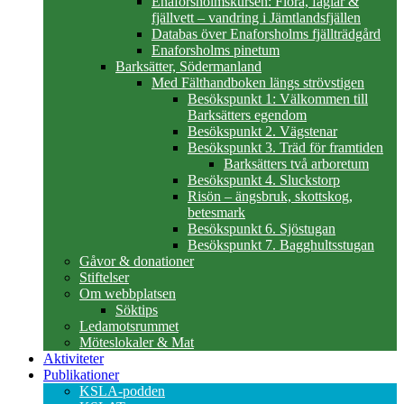
Enaforsholmskursen: Flora, fåglar &
fjällvett – vandring i Jämtlandsfjällen
Databas över Enaforsholms fjällträdgård
Enaforsholms pinetum
Barksätter, Södermanland
Med Fälthandboken längs strövstigen
Besökspunkt 1: Välkommen till
Barksätters egendom
Besökspunkt 2. Vägstenar
Besökspunkt 3. Träd för framtiden
Barksätters två arboretum
Besökspunkt 4. Sluckstorp
Risön – ängsbruk, skottskog,
betesmark
Besökspunkt 6. Sjöstugan
Besökspunkt 7. Bagghultsstugan
Gåvor & donationer
Stiftelser
Om webbplatsen
Söktips
Ledamotsrummet
Möteslokaler & Mat
Aktiviteter
Publikationer
KSLA-podden