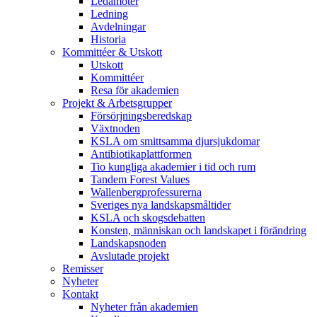
Ledamöter
Ledning
Avdelningar
Historia
Kommittéer & Utskott
Utskott
Kommittéer
Resa för akademien
Projekt & Arbetsgrupper
Försörjningsberedskap
Växtnoden
KSLA om smittsamma djursjukdomar
Antibiotikaplattformen
Tio kungliga akademier i tid och rum
Tandem Forest Values
Wallenbergprofessurerna
Sveriges nya landskapsmåltider
KSLA och skogsdebatten
Konsten, människan och landskapet i förändring
Landskapsnoden
Avslutade projekt
Remisser
Nyheter
Kontakt
Nyheter från akademien