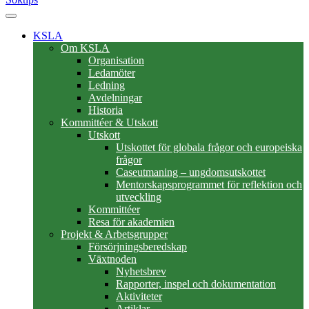
KSLA
Om KSLA
Organisation
Ledamöter
Ledning
Avdelningar
Historia
Kommittéer & Utskott
Utskott
Utskottet för globala frågor och europeiska
frågor
Caseutmaning – ungdomsutskottet
Mentorskapsprogrammet för reflektion och
utveckling
Kommittéer
Resa för akademien
Projekt & Arbetsgrupper
Försörjningsberedskap
Växtnoden
Nyhetsbrev
Rapporter, inspel och dokumentation
Aktiviteter
Artiklar