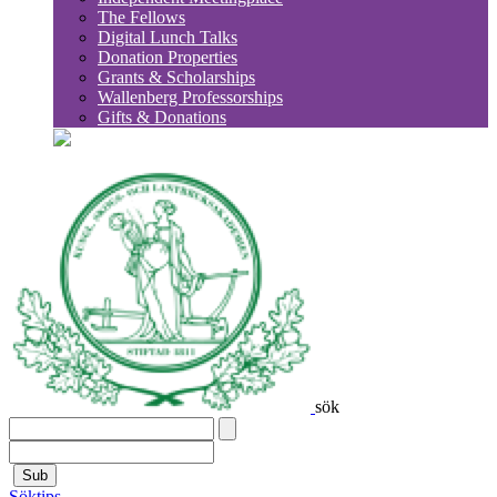
The Fellows
Digital Lunch Talks
Donation Properties
Grants & Scholarships
Wallenberg Professorships
Gifts & Donations
sök
Sub
Söktips