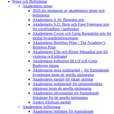
Priser och Belöningar
Akademiens priser
2026 års mottagare av akademiens priser och
belöningar
Akademiens A.W. Bergsten pris
Akademiens S.O. Berg och Fajer Fajersson pris
för växtförädling i lantbruket
Akademiens Georg och Greta Borgström pris för
global livsmedelsförsörjning
Akademiens Bertebos Prize / The Academy’s
Bertebos Prize
Akademiens Ulla och Birger Håstadius pris för
växterna och klimatet
Akademiens kulturpris till Ulf och Greta
Renborgs minne
Akademiens stora guldmedalj – för framstående
livsgärning inom de areella näringarna
Akademiens medalj för rikare skördar
Akademiens guldmedalj för utomordentliga
gärningar inom de areella näringarna
Akademiens silvermedalj för framstående
förkämpe för de areella näringarna
Anders Elofsons medalj
Akademiens belöningar
Akademiens belöning för framstående