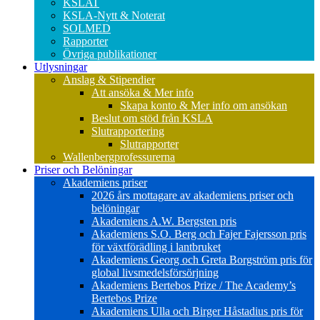
KSLAT
KSLA-Nytt & Noterat
SOLMED
Rapporter
Övriga publikationer
Utlysningar
Anslag & Stipendier
Att ansöka & Mer info
Skapa konto & Mer info om ansökan
Beslut om stöd från KSLA
Slutrapportering
Slutrapporter
Wallenbergprofessurerna
Priser och Belöningar
Akademiens priser
2026 års mottagare av akademiens priser och
belöningar
Akademiens A.W. Bergsten pris
Akademiens S.O. Berg och Fajer Fajersson pris
för växtförädling i lantbruket
Akademiens Georg och Greta Borgström pris för
global livsmedelsförsörjning
Akademiens Bertebos Prize / The Academy’s
Bertebos Prize
Akademiens Ulla och Birger Håstadius pris för