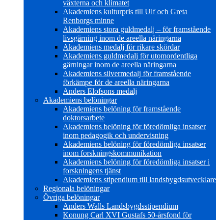
växterna och klimatet
Akademiens kulturpris till Ulf och Greta
Renborgs minne
Akademiens stora guldmedalj – för framstående
livsgärning inom de areella näringarna
Akademiens medalj för rikare skördar
Akademiens guldmedalj för utomordentliga
gärningar inom de areella näringarna
Akademiens silvermedalj för framstående
förkämpe för de areella näringarna
Anders Elofsons medalj
Akademiens belöningar
Akademiens belöning för framstående
doktorsarbete
Akademiens belöning för föredömliga insatser
inom pedagogik och undervisning
Akademiens belöning för föredömliga insatser
inom forskningskommunikation
Akademiens belöning för föredömliga insatser i
forskningens tjänst
Akademiens stipendium till landsbygdsutvecklare
Regionala belöningar
Övriga belöningar
Anders Walls Landsbygdsstipendium
Konung Carl XVI Gustafs 50-årsfond för