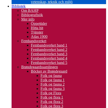
vetenskap, teknik och miljö
Bibliotek
Om BAHP
Bibliografisök
Mer info
Öppettider
Hitta hit
Tjänster
Atlas 1900
Fembandsverket
Fembandsverket band 1
Fembandsverket band 2
Fembandsverket band 3
Fembandsverket band 4
Fembandsverket band 5
Brøndegaardssamlingen
Böcker av Brøndegaard
Folk og fauna
Folk og fauna 1
Folk og fauna 2
Folk og fauna 3
Folk og Flora
Folk og flora 1
Folk og flora 2
Folk og flora 3