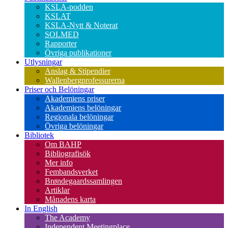
KSLA-podden
KSLAT
KSLA-Nytt & Noterat
SOLMED
Rapporter
Övriga publikationer
Utlysningar
Anslag & Stipendier
Wallenbergprofessurerna
Priser och Belöningar
Akademiens priser
Akademiens belöningar
Regionala belöningar
Övriga belöningar
Bibliotek
Om BAHP
Bibliografisök
Mer info
Fembandsverket
Brøndegaardssamlingen
Artiklar
Månadens karta
In English
The Academy
Independent Meetingplace