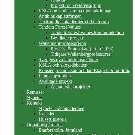
Projekt- och referensgrupp
KSLA om smittsamma djursjukdomar
Antibiotikaplattformen
Tio kungliga akademier i tid och rum
Tandem Forest Values
Tandem Forest Values kommunikation
Beviljade projekt
Wallenbergprofessurerna
Process för ansökan (t o m 2023)
Tidigare Wallenbergprofessorer
Sveriges nya landskapsmåltider
KSLA och skogsdebatten
Konsten, människan och landskapet i förändring
Landskapsnoden
Avslutade projekt
Äganderättsprojektet
Remisser
Nyheter
Kontakt
Nyheter från akademien
Kansliet
Husets historia
Donationsgårdarna
Enaforsholm, Jämtland