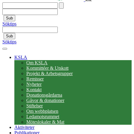
Sub
Söktips
Sub
Söktips
KSLA
Om KSLA
Kommittéer & Utskott
Projekt & Arbetsgrupper
Remisser
Nyheter
Kontakt
Donationsgårdarna
Gåvor & donationer
Stiftelser
Om webbplatsen
Ledamotsrummet
Möteslokaler & Mat
Aktiviteter
Publikationer