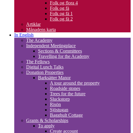
Folk og flora 4
Folk og fä
Folk og fä 1
Folk og fä 2
Artiklar
Månadens karta
In English
The Academy
Independent Meetingplace
Sections & Committees
Travelling for the Academy
The Fellows
Digital Lunch Talks
Donation Properties
Barksätter Manor
A tour around the property
Roadside stones
Trees for the future
Sluckstorp
Risön
Sjöstugan
Bagghult Cottage
Grants & Scholarships
To apply
Create account