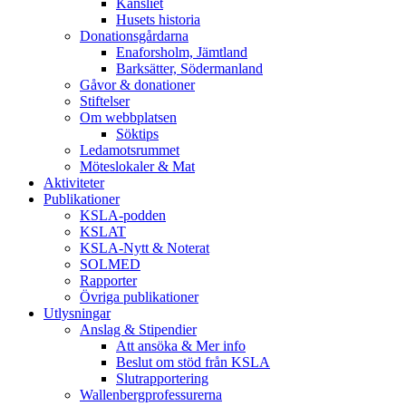
Kansliet
Husets historia
Donationsgårdarna
Enaforsholm, Jämtland
Barksätter, Södermanland
Gåvor & donationer
Stiftelser
Om webbplatsen
Söktips
Ledamotsrummet
Möteslokaler & Mat
Aktiviteter
Publikationer
KSLA-podden
KSLAT
KSLA-Nytt & Noterat
SOLMED
Rapporter
Övriga publikationer
Utlysningar
Anslag & Stipendier
Att ansöka & Mer info
Beslut om stöd från KSLA
Slutrapportering
Wallenbergprofessurerna