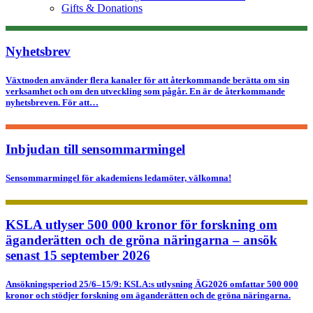
Gifts & Donations
Nyhetsbrev
Växtnoden använder flera kanaler för att återkommande berätta om sin
verksamhet och om den utveckling som pågår. En är de återkommande
nyhetsbreven. För att…
Inbjudan till sensommarmingel
Sensommarmingel för akademiens ledamöter, välkomna!
KSLA utlyser 500 000 kronor för forskning om
äganderätten och de gröna näringarna – ansök
senast 15 september 2026
Ansökningsperiod 25/6–15/9: KSLA:s utlysning ÄG2026 omfattar 500 000
kronor och stödjer forskning om äganderätten och de gröna näringarna.