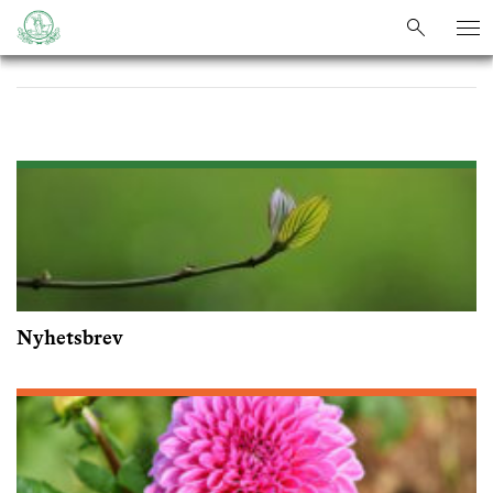
sök
sök
Nyhetsbrev