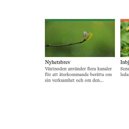
Nyhetsbrev
Inb
Växtnoden använder flera kanaler
Sen
för att återkommande berätta om
leda
sin verksamhet och om den
utveckling som pågår. En är de
återkommande nyhetsbreven. För
att…