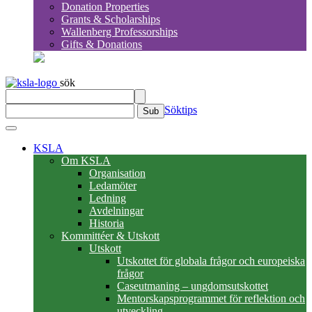
Donation Properties
Grants & Scholarships
Wallenberg Professorships
Gifts & Donations
sök
Söktips
Sub
KSLA
Om KSLA
Organisation
Ledamöter
Ledning
Avdelningar
Historia
Kommittéer & Utskott
Utskott
Utskottet för globala frågor och europeiska
frågor
Caseutmaning – ungdomsutskottet
Mentorskapsprogrammet för reflektion och
utveckling