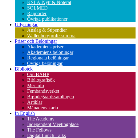
KSLA-Nytt & Noterat
SOLMED
Rapporter
Övriga publikationer
Utlysningar
Anslag & Stipendier
Wallenbergprofessurerna
Priser och Belöningar
Akademiens priser
Akademiens belöningar
Regionala belöningar
Övriga belöningar
Bibliotek
Om BAHP
Bibliografisök
Mer info
Fembandsverket
Brøndegaardssamlingen
Artiklar
Månadens karta
In English
The Academy
Independent Meetingplace
The Fellows
Digital Lunch Talks