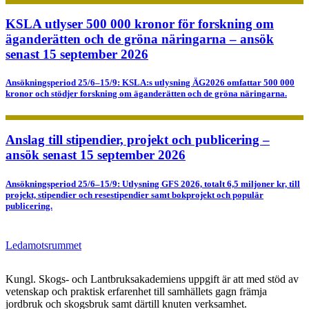
KSLA utlyser 500 000 kronor för forskning om
äganderätten och de gröna näringarna – ansök
senast 15 september 2026
Ansökningsperiod 25/6–15/9: KSLA:s utlysning ÄG2026 omfattar 500 000
kronor och stödjer forskning om äganderätten och de gröna näringarna.
Anslag till stipendier, projekt och publicering –
ansök senast 15 september 2026
Ansökningsperiod 25/6–15/9: Utlysning GFS 2026, totalt 6,5 miljoner kr, till
projekt, stipendier och resestipendier samt bokprojekt och populär
publicering.
Ledamotsrummet
Kungl. Skogs- och Lantbruksakademiens uppgift är att med stöd av
vetenskap och praktisk erfarenhet till samhällets gagn främja
jordbruk och skogsbruk samt därtill knuten verksamhet.