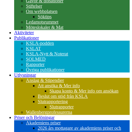
Gåvor & donationer
Stiftelser
Om webbplatsen
Söktips
Ledamotsrummet
Möteslokaler & Mat
Aktiviteter
Publikationer
KSLA-podden
KSLAT
KSLA-Nytt & Noterat
SOLMED
Rapporter
Övriga publikationer
Utlysningar
Anslag & Stipendier
Att ansöka & Mer info
Skapa konto & Mer info om ansökan
Beslut om stöd från KSLA
Slutrapportering
Slutrapporter
Wallenbergprofessurerna
Priser och Belöningar
Akademiens priser
2026 års mottagare av akademiens priser och