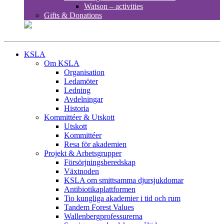
Watson – activities
Gifts & Donations
KSLA
Om KSLA
Organisation
Ledamöter
Ledning
Avdelningar
Historia
Kommittéer & Utskott
Utskott
Kommittéer
Resa för akademien
Projekt & Arbetsgrupper
Försörjningsberedskap
Växtnoden
KSLA om smittsamma djursjukdomar
Antibiotikaplattformen
Tio kungliga akademier i tid och rum
Tandem Forest Values
Wallenbergprofessurerna