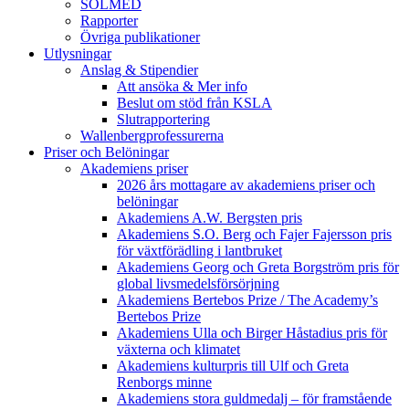
SOLMED
Rapporter
Övriga publikationer
Utlysningar
Anslag & Stipendier
Att ansöka & Mer info
Beslut om stöd från KSLA
Slutrapportering
Wallenbergprofessurerna
Priser och Belöningar
Akademiens priser
2026 års mottagare av akademiens priser och
belöningar
Akademiens A.W. Bergsten pris
Akademiens S.O. Berg och Fajer Fajersson pris
för växtförädling i lantbruket
Akademiens Georg och Greta Borgström pris för
global livsmedelsförsörjning
Akademiens Bertebos Prize / The Academy’s
Bertebos Prize
Akademiens Ulla och Birger Håstadius pris för
växterna och klimatet
Akademiens kulturpris till Ulf och Greta
Renborgs minne
Akademiens stora guldmedalj – för framstående