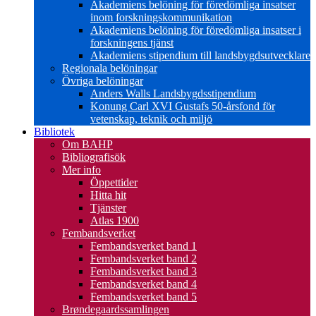
Akademiens belöning för föredömliga insatser
inom forskningskommunikation
Akademiens belöning för föredömliga insatser i
forskningens tjänst
Akademiens stipendium till landsbygdsutvecklare
Regionala belöningar
Övriga belöningar
Anders Walls Landsbygdsstipendium
Konung Carl XVI Gustafs 50-årsfond för
vetenskap, teknik och miljö
Bibliotek
Om BAHP
Bibliografisök
Mer info
Öppettider
Hitta hit
Tjänster
Atlas 1900
Fembandsverket
Fembandsverket band 1
Fembandsverket band 2
Fembandsverket band 3
Fembandsverket band 4
Fembandsverket band 5
Brøndegaardssamlingen