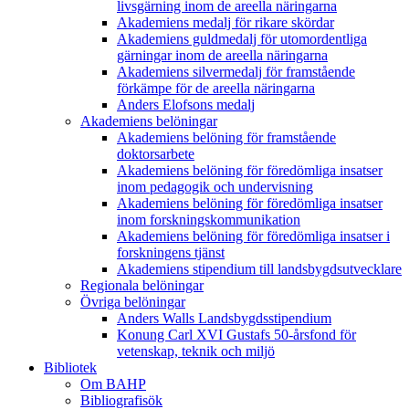
livsgärning inom de areella näringarna
Akademiens medalj för rikare skördar
Akademiens guldmedalj för utomordentliga
gärningar inom de areella näringarna
Akademiens silvermedalj för framstående
förkämpe för de areella näringarna
Anders Elofsons medalj
Akademiens belöningar
Akademiens belöning för framstående
doktorsarbete
Akademiens belöning för föredömliga insatser
inom pedagogik och undervisning
Akademiens belöning för föredömliga insatser
inom forskningskommunikation
Akademiens belöning för föredömliga insatser i
forskningens tjänst
Akademiens stipendium till landsbygdsutvecklare
Regionala belöningar
Övriga belöningar
Anders Walls Landsbygdsstipendium
Konung Carl XVI Gustafs 50-årsfond för
vetenskap, teknik och miljö
Bibliotek
Om BAHP
Bibliografisök