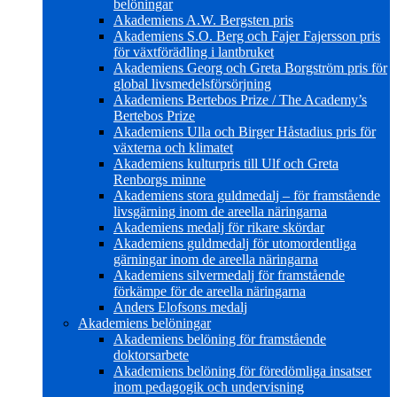
belöningar
Akademiens A.W. Bergsten pris
Akademiens S.O. Berg och Fajer Fajersson pris
för växtförädling i lantbruket
Akademiens Georg och Greta Borgström pris för
global livsmedelsförsörjning
Akademiens Bertebos Prize / The Academy’s
Bertebos Prize
Akademiens Ulla och Birger Håstadius pris för
växterna och klimatet
Akademiens kulturpris till Ulf och Greta
Renborgs minne
Akademiens stora guldmedalj – för framstående
livsgärning inom de areella näringarna
Akademiens medalj för rikare skördar
Akademiens guldmedalj för utomordentliga
gärningar inom de areella näringarna
Akademiens silvermedalj för framstående
förkämpe för de areella näringarna
Anders Elofsons medalj
Akademiens belöningar
Akademiens belöning för framstående
doktorsarbete
Akademiens belöning för föredömliga insatser
inom pedagogik och undervisning