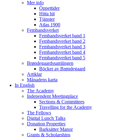
Mer info
Öppettider
Hitta hit
Tjänster
Atlas 1900
Fembandsverket
Fembandsverket band 1
Fembandsverket band 2
Fembandsverket band 3
Fembandsverket band 4
Fembandsverket band 5
Brøndegaardssamlingen
Böcker av Brøndegaard
Artiklar
Månadens karta
In English
The Academy
Independent Meetingplace
Sections & Committees
Travelling for the Academy
The Fellows
Digital Lunch Talks
Donation Properties
Barksätter Manor
Grants & Scholarships