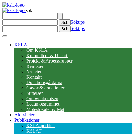
sök
Söktips
Sub
Söktips
Sub
KSLA
Om KSLA
Kommittéer & Utskott
Projekt & Arbetsgrupper
Remisser
Nyheter
Kontakt
Donationsgårdarna
Gåvor & donationer
Stiftelser
Om webbplatsen
Ledamotsrummet
Möteslokaler & Mat
Aktiviteter
Publikationer
KSLA-podden
KSLAT