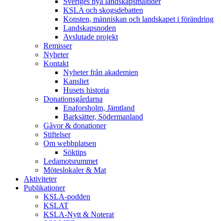
Sveriges nya landskapsmåltider
KSLA och skogsdebatten
Konsten, människan och landskapet i förändring
Landskapsnoden
Avslutade projekt
Remisser
Nyheter
Kontakt
Nyheter från akademien
Kansliet
Husets historia
Donationsgårdarna
Enaforsholm, Jämtland
Barksätter, Södermanland
Gåvor & donationer
Stiftelser
Om webbplatsen
Söktips
Ledamotsrummet
Möteslokaler & Mat
Aktiviteter
Publikationer
KSLA-podden
KSLAT
KSLA-Nytt & Noterat