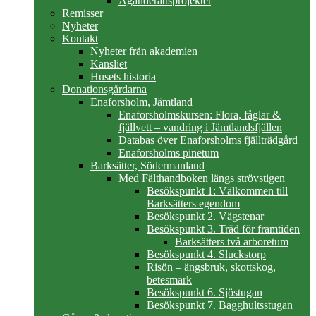
Äganderättsprojektet
Remisser
Nyheter
Kontakt
Nyheter från akademien
Kansliet
Husets historia
Donationsgårdarna
Enaforsholm, Jämtland
Enaforsholmskursen: Flora, fåglar &
fjällvett – vandring i Jämtlandsfjällen
Databas över Enaforsholms fjällträdgård
Enaforsholms pinetum
Barksätter, Södermanland
Med Fälthandboken längs strövstigen
Besökspunkt 1: Välkommen till
Barksätters egendom
Besökspunkt 2. Vägstenar
Besökspunkt 3. Träd för framtiden
Barksätters två arboretum
Besökspunkt 4. Sluckstorp
Risön – ängsbruk, skottskog,
betesmark
Besökspunkt 6. Sjöstugan
Besökspunkt 7. Bagghultsstugan