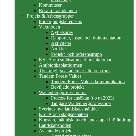
Kommittéer
Resa för akademien
Projekt & Arbetsgrupper
Försörjningsberedskap
Växtnoden
Nyhetsbrev
Rapporter, inspel och dokumentation
Aktiviteter
Artiklar
Projekt- och referensgrupp
KSLA om smittsamma djursjukdomar
Antibiotikaplattformen
Tio kungliga akademier i tid och rum
Tandem Forest Values
Tandem Forest Values kommunikation
Beviljade projekt
Wallenbergprofessurerna
Process för ansökan (t o m 2023)
Tidigare Wallenbergprofessorer
Sveriges nya landskapsmåltider
KSLA och skogsdebatten
Konsten, människan och landskapet i förändring
Landskapsnoden
Avslutade projekt