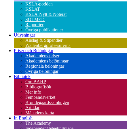
KSLA-podden
KSLAT
KSLA-Nytt & Noterat
SOLMED
Rapporter
Övriga publikationer
Utlysningar
Anslag & Stipendier
Wallenbergprofessurerna
Priser och Belöningar
Akademiens priser
Akademiens belöningar
Regionala belöningar
Övriga belöningar
Bibliotek
Om BAHP
Bibliografisök
Mer info
Fembandsverket
Brøndegaardssamlingen
Artiklar
Månadens karta
In English
The Academy
Independent Meetingplace