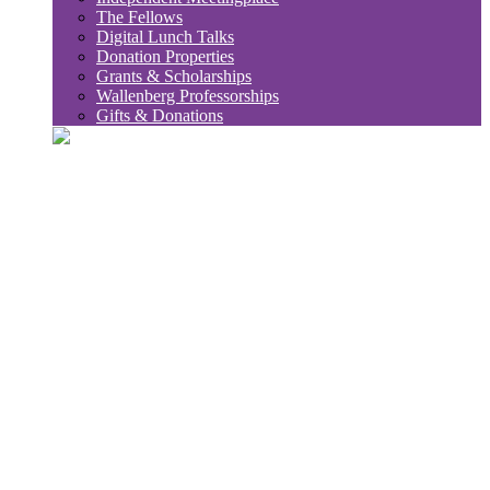
The Fellows
Digital Lunch Talks
Donation Properties
Grants & Scholarships
Wallenberg Professorships
Gifts & Donations
sök
Sub
Söktips