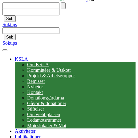
Sub
Söktips
Sub
Söktips
KSLA
Om KSLA
Kommittéer & Utskott
Projekt & Arbetsgrupper
Remisser
Nyheter
Kontakt
Donationsgårdarna
Gåvor & donationer
Stiftelser
Om webbplatsen
Ledamotsrummet
Möteslokaler & Mat
Aktiviteter
Publikationer