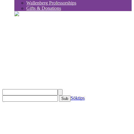
Wallenberg Professorships
Gifts & Donations
sök
Söktips
Sub
KSLA
Om KSLA
Organisation
Ledamöter