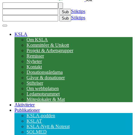
Söktips
Sub
Söktips
Sub
KSLA
Om KSLA
Kommittéer & Utskott
Projekt & Arbetsgrupper
Remisser
Nyheter
Kontakt
Donationsgårdarna
Gåvor & donationer
Stiftelser
Om webbplatsen
Ledamotsrummet
Möteslokaler & Mat
Aktiviteter
Publikationer
KSLA-podden
KSLAT
KSLA-Nytt & Noterat
SOLMED