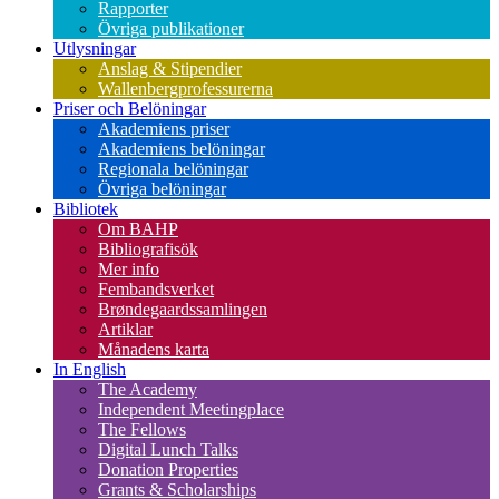
Rapporter
Övriga publikationer
Utlysningar
Anslag & Stipendier
Wallenbergprofessurerna
Priser och Belöningar
Akademiens priser
Akademiens belöningar
Regionala belöningar
Övriga belöningar
Bibliotek
Om BAHP
Bibliografisök
Mer info
Fembandsverket
Brøndegaardssamlingen
Artiklar
Månadens karta
In English
The Academy
Independent Meetingplace
The Fellows
Digital Lunch Talks
Donation Properties
Grants & Scholarships