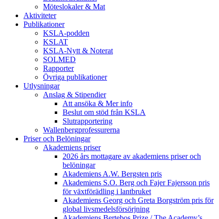
Möteslokaler & Mat
Aktiviteter
Publikationer
KSLA-podden
KSLAT
KSLA-Nytt & Noterat
SOLMED
Rapporter
Övriga publikationer
Utlysningar
Anslag & Stipendier
Att ansöka & Mer info
Beslut om stöd från KSLA
Slutrapportering
Wallenbergprofessurerna
Priser och Belöningar
Akademiens priser
2026 års mottagare av akademiens priser och
belöningar
Akademiens A.W. Bergsten pris
Akademiens S.O. Berg och Fajer Fajersson pris
för växtförädling i lantbruket
Akademiens Georg och Greta Borgström pris för
global livsmedelsförsörjning
Akademiens Bertebos Prize / The Academy’s