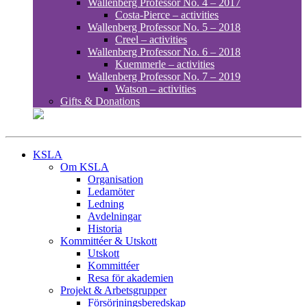
Wallenberg Professor No. 4 – 2017
Costa-Pierce – activities
Wallenberg Professor No. 5 – 2018
Creel – activities
Wallenberg Professor No. 6 – 2018
Kuemmerle – activities
Wallenberg Professor No. 7 – 2019
Watson – activities
Gifts & Donations
KSLA
Om KSLA
Organisation
Ledamöter
Ledning
Avdelningar
Historia
Kommittéer & Utskott
Utskott
Kommittéer
Resa för akademien
Projekt & Arbetsgrupper
Försörjningsberedskap