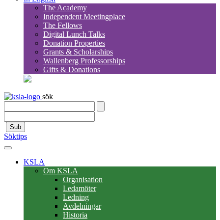
The Academy
Independent Meetingplace
The Fellows
Digital Lunch Talks
Donation Properties
Grants & Scholarships
Wallenberg Professorships
Gifts & Donations
sök
Sub
Söktips
KSLA
Om KSLA
Organisation
Ledamöter
Ledning
Avdelningar
Historia