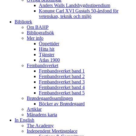
Anders Walls Landsbygdsstipendium
Konung Carl XVI Gustafs 50-årsfond för
vetenskap, teknik och miljö
Bibliotek
Om BAHP
Bibliografisök
Mer info
Öppettider
Hitta hit
Tjänster
Atlas 1900
Fembandsverket
Fembandsverket band 1
Fembandsverket band 2
Fembandsverket band 3
Fembandsverket band 4
Fembandsverket band 5
Brøndegaardssamlingen
Böcker av Brøndegaard
Artiklar
Månadens karta
In English
The Academy
Independent Meetingplace