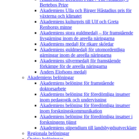
Bertebos Prize
Akademiens Ulla och Birger Håstadius pris för
växterna och klimatet
Akademiens kulturpris till Ulf och Greta
Renborgs minne
Akademiens stora guldmedalj – för framstående
livsgärning inom de areella näringarna
Akademiens medalj för rikare skördar
Akademiens guldmedalj för utomordentliga
gärningar inom de areella näringarna
Akademiens silvermedalj för framstående
förkämpe för de areella näringarna
Anders Elofsons medalj
Akademiens belöningar
Akademiens belöning för framstående
doktorsarbete
Akademiens belöning för föredömliga insatser
inom pedagogik och undervisning
Akademiens belöning för föredömliga insatser
inom forskningskommunikation
Akademiens belöning för föredömliga insatser i
forskningens tjänst
Akademiens stipendium till landsbygdsutvecklare
Regionala belöningar
Övriga belöningar