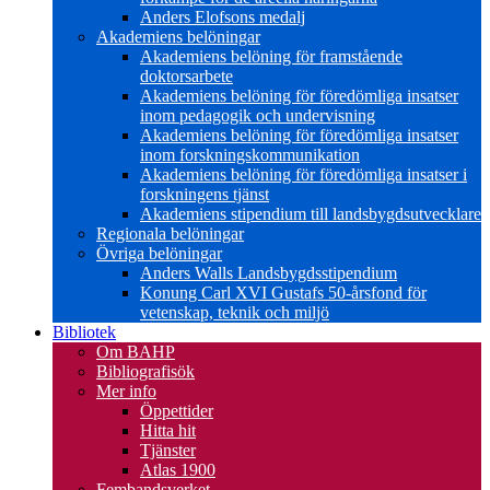
Anders Elofsons medalj
Akademiens belöningar
Akademiens belöning för framstående
doktorsarbete
Akademiens belöning för föredömliga insatser
inom pedagogik och undervisning
Akademiens belöning för föredömliga insatser
inom forskningskommunikation
Akademiens belöning för föredömliga insatser i
forskningens tjänst
Akademiens stipendium till landsbygdsutvecklare
Regionala belöningar
Övriga belöningar
Anders Walls Landsbygdsstipendium
Konung Carl XVI Gustafs 50-årsfond för
vetenskap, teknik och miljö
Bibliotek
Om BAHP
Bibliografisök
Mer info
Öppettider
Hitta hit
Tjänster
Atlas 1900
Fembandsverket