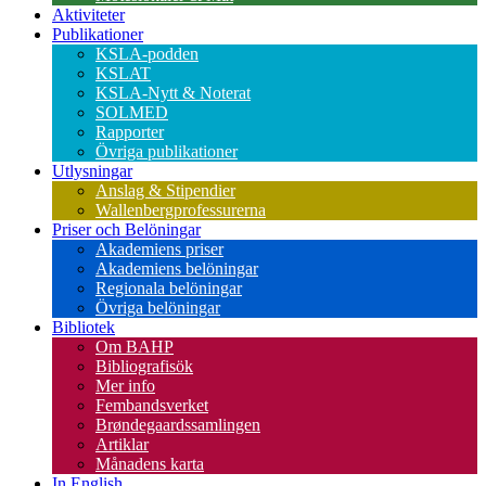
Aktiviteter
Publikationer
KSLA-podden
KSLAT
KSLA-Nytt & Noterat
SOLMED
Rapporter
Övriga publikationer
Utlysningar
Anslag & Stipendier
Wallenbergprofessurerna
Priser och Belöningar
Akademiens priser
Akademiens belöningar
Regionala belöningar
Övriga belöningar
Bibliotek
Om BAHP
Bibliografisök
Mer info
Fembandsverket
Brøndegaardssamlingen
Artiklar
Månadens karta
In English