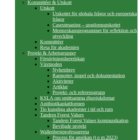
Kommittéer & Utskott
Utskott
Utskottet för globala frågor och europeiska
frågor
Caseutmaning – ungdomsutskottet
Mentorskapsprogrammet för reflektion och
utveckling
Kommittéer
Resa för akademien
Projekt & Arbetsgrupper
Försörjningsberedskap
Växtnoden
Nyhetsbrev
Rapporter, inspel och dokumentation
Aktiviteter
Artiklar
Projekt- och referensgrupp
KSLA om smittsamma djursjukdomar
Antibiotikaplattformen
Tio kungliga akademier i tid och rum
Tandem Forest Values
Tandem Forest Values kommunikation
Beviljade projekt
Wallenbergprofessurerna
Process för ansökan (t o m 2023)