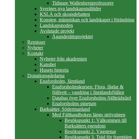
Tidigare Wallenbergprofessorer
Sveriges nya landskapsmåltider
KSLA och skogsdebatten
Konsten, människan och landskapet i förändring
Landskapsnoden
Avslutade projekt
Äganderättsprojektet
Remisser
Nyheter
Kontakt
Nyheter från akademien
Kansliet
Husets historia
Donationsgårdarna
Enaforsholm, Jämtland
Enaforsholmskursen: Flora, fåglar &
fjällvett – vandring i Jämtlandsfjällen
Databas över Enaforsholms fjällträdgård
Enaforsholms pinetum
Barksätter, Södermanland
Med Fälthandboken längs strövstigen
Besökspunkt 1: Välkommen till
Barksätters egendom
Besökspunkt 2. Vägstenar
Besökspunkt 3. Träd för framtiden