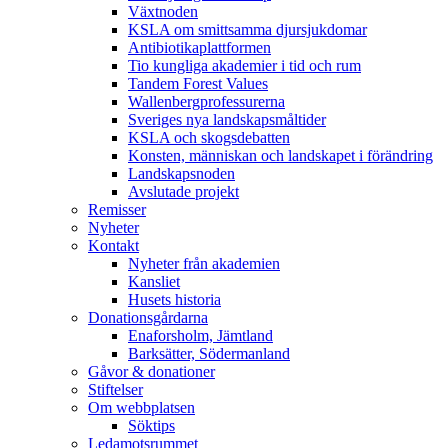
Växtnoden
KSLA om smittsamma djursjukdomar
Antibiotikaplattformen
Tio kungliga akademier i tid och rum
Tandem Forest Values
Wallenbergprofessurerna
Sveriges nya landskapsmåltider
KSLA och skogsdebatten
Konsten, människan och landskapet i förändring
Landskapsnoden
Avslutade projekt
Remisser
Nyheter
Kontakt
Nyheter från akademien
Kansliet
Husets historia
Donationsgårdarna
Enaforsholm, Jämtland
Barksätter, Södermanland
Gåvor & donationer
Stiftelser
Om webbplatsen
Söktips
Ledamotsrummet