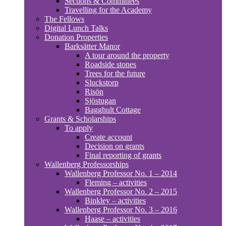
Sections & Committees
Travelling for the Academy
The Fellows
Digital Lunch Talks
Donation Properties
Barksätter Manor
A tour around the property
Roadside stones
Trees for the future
Sluckstorp
Risön
Sjöstugan
Bagghult Cottage
Grants & Scholarships
To apply
Create account
Decision on grants
Final reporting of grants
Wallenberg Professorships
Wallenberg Professor No. 1 – 2014
Fleming – activities
Wallenberg Professor No. 2 – 2015
Binkley – activities
Wallenberg Professor No. 3 – 2016
Haase – activities