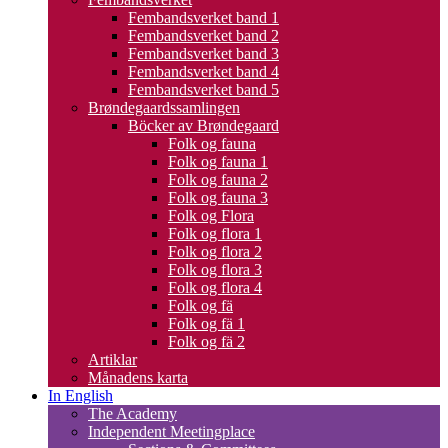
Fembandsverket band 1
Fembandsverket band 2
Fembandsverket band 3
Fembandsverket band 4
Fembandsverket band 5
Brøndegaardssamlingen
Böcker av Brøndegaard
Folk og fauna
Folk og fauna 1
Folk og fauna 2
Folk og fauna 3
Folk og Flora
Folk og flora 1
Folk og flora 2
Folk og flora 3
Folk og flora 4
Folk og fä
Folk og fä 1
Folk og fä 2
Artiklar
Månadens karta
In English
The Academy
Independent Meetingplace