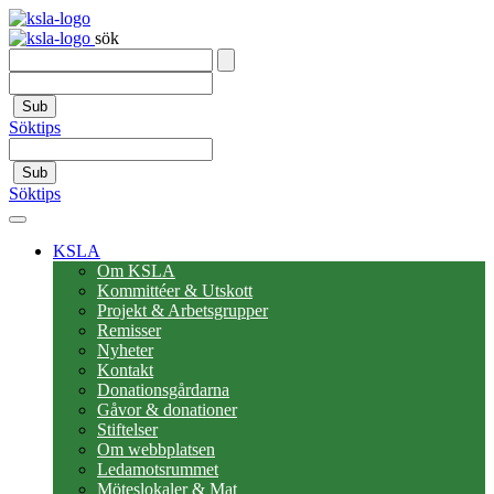
sök
Sub
Söktips
Sub
Söktips
KSLA
Om KSLA
Kommittéer & Utskott
Projekt & Arbetsgrupper
Remisser
Nyheter
Kontakt
Donationsgårdarna
Gåvor & donationer
Stiftelser
Om webbplatsen
Ledamotsrummet
Möteslokaler & Mat