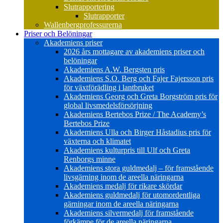
Slutrapportering
Slutrapporter
Wallenbergprofessurerna
Priser och Belöningar
Akademiens priser
2026 års mottagare av akademiens priser och
belöningar
Akademiens A.W. Bergsten pris
Akademiens S.O. Berg och Fajer Fajersson pris
för växtförädling i lantbruket
Akademiens Georg och Greta Borgström pris för
global livsmedelsförsörjning
Akademiens Bertebos Prize / The Academy’s
Bertebos Prize
Akademiens Ulla och Birger Håstadius pris för
växterna och klimatet
Akademiens kulturpris till Ulf och Greta
Renborgs minne
Akademiens stora guldmedalj – för framstående
livsgärning inom de areella näringarna
Akademiens medalj för rikare skördar
Akademiens guldmedalj för utomordentliga
gärningar inom de areella näringarna
Akademiens silvermedalj för framstående
förkämpe för de areella näringarna