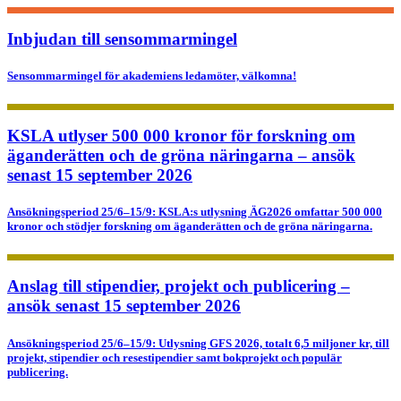
Inbjudan till sensommarmingel
Sensommarmingel för akademiens ledamöter, välkomna!
KSLA utlyser 500 000 kronor för forskning om
äganderätten och de gröna näringarna – ansök
senast 15 september 2026
Ansökningsperiod 25/6–15/9: KSLA:s utlysning ÄG2026 omfattar 500 000
kronor och stödjer forskning om äganderätten och de gröna näringarna.
Anslag till stipendier, projekt och publicering –
ansök senast 15 september 2026
Ansökningsperiod 25/6–15/9: Utlysning GFS 2026, totalt 6,5 miljoner kr, till
projekt, stipendier och resestipendier samt bokprojekt och populär
publicering.