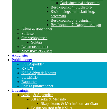
Barksätters två arboretum
Besökspunkt 4. Sluckstorp
Risön – ängsbruk, skottskog,
betesmark
Besökspunkt 6. Sjöstugan
Besökspunkt 7. Bagghultsstugan
Gåvor & donationer
Stiftelser
Om webbplatsen
Söktips
Ledamotsrummet
Möteslokaler & Mat
Aktiviteter
Publikationer
KSLA-podden
KSLAT
KSLA-Nytt & Noterat
SOLMED
Rapporter
Övriga publikationer
Utlysningar
Anslag & Stipendier
Att ansöka & Mer info
Skapa konto & Mer info om ansökan
Beslut om stöd från KSLA