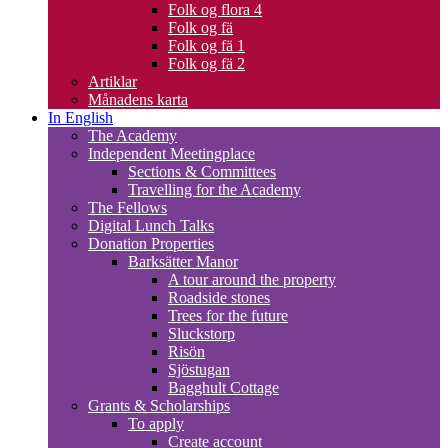
Folk og flora 4
Folk og fä
Folk og fä 1
Folk og fä 2
Artiklar
Månadens karta
In English
The Academy
Independent Meetingplace
Sections & Committees
Travelling for the Academy
The Fellows
Digital Lunch Talks
Donation Properties
Barksätter Manor
A tour around the property
Roadside stones
Trees for the future
Sluckstorp
Risön
Sjöstugan
Bagghult Cottage
Grants & Scholarships
To apply
Create account