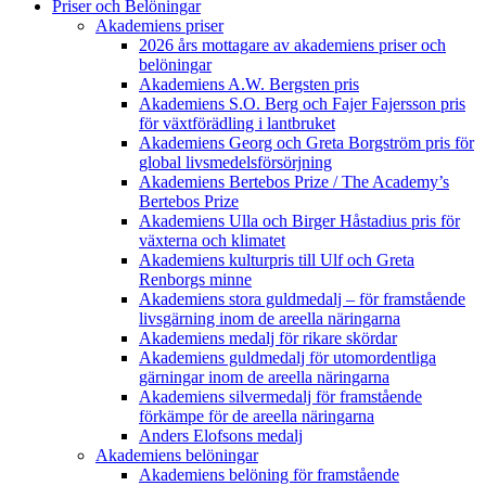
Priser och Belöningar
Akademiens priser
2026 års mottagare av akademiens priser och
belöningar
Akademiens A.W. Bergsten pris
Akademiens S.O. Berg och Fajer Fajersson pris
för växtförädling i lantbruket
Akademiens Georg och Greta Borgström pris för
global livsmedelsförsörjning
Akademiens Bertebos Prize / The Academy’s
Bertebos Prize
Akademiens Ulla och Birger Håstadius pris för
växterna och klimatet
Akademiens kulturpris till Ulf och Greta
Renborgs minne
Akademiens stora guldmedalj – för framstående
livsgärning inom de areella näringarna
Akademiens medalj för rikare skördar
Akademiens guldmedalj för utomordentliga
gärningar inom de areella näringarna
Akademiens silvermedalj för framstående
förkämpe för de areella näringarna
Anders Elofsons medalj
Akademiens belöningar
Akademiens belöning för framstående