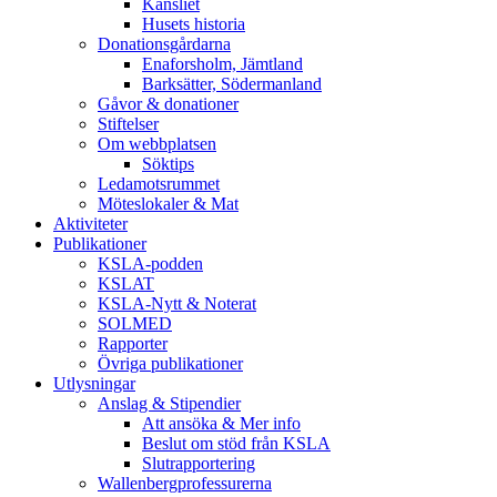
Kansliet
Husets historia
Donationsgårdarna
Enaforsholm, Jämtland
Barksätter, Södermanland
Gåvor & donationer
Stiftelser
Om webbplatsen
Söktips
Ledamotsrummet
Möteslokaler & Mat
Aktiviteter
Publikationer
KSLA-podden
KSLAT
KSLA-Nytt & Noterat
SOLMED
Rapporter
Övriga publikationer
Utlysningar
Anslag & Stipendier
Att ansöka & Mer info
Beslut om stöd från KSLA
Slutrapportering
Wallenbergprofessurerna