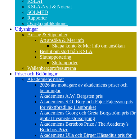
KSLAT
KSLA-Nytt & Noterat
SOLMED
Rapporter
Övriga publikationer
Utlysningar
Anslag & Stipendier
Att ansöka & Mer info
Skapa konto & Mer info om ansökan
Beslut om stöd från KSLA
Slutrapportering
Slutrapporter
Wallenbergprofessurerna
Priser och Belöningar
Akademiens priser
2026 års mottagare av akademiens priser och
belöningar
Akademiens A.W. Bergsten pris
Akademiens S.O. Berg och Fajer Fajersson pris
för växtförädling i lantbruket
Akademiens Georg och Greta Borgström pris för
global livsmedelsförsörjning
Akademiens Bertebos Prize / The Academy’s
Bertebos Prize
Akademiens Ulla och Birger Håstadius pris för