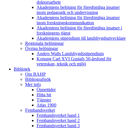
doktorsarbete
Akademiens belöning för föredömliga insatser
inom pedagogik och undervisning
Akademiens belöning för föredömliga insatser
inom forskningskommunikation
Akademiens belöning för föredömliga insatser i
forskningens tjänst
Akademiens stipendium till landsbygdsutvecklare
Regionala belöningar
Övriga belöningar
Anders Walls Landsbygdsstipendium
Konung Carl XVI Gustafs 50-årsfond för
vetenskap, teknik och miljö
Bibliotek
Om BAHP
Bibliografisök
Mer info
Öppettider
Hitta hit
Tjänster
Atlas 1900
Fembandsverket
Fembandsverket band 1
Fembandsverket band 2
Fembandsverket band 3