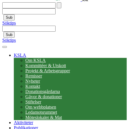
Sub
Söktips
Sub
Söktips
KSLA
Om KSLA
Kommittéer & Utskott
Projekt & Arbetsgrupper
Remisser
Nyheter
Kontakt
Donationsgårdarna
Gåvor & donationer
Stiftelser
Om webbplatsen
Ledamotsrummet
Möteslokaler & Mat
Aktiviteter
Publikationer