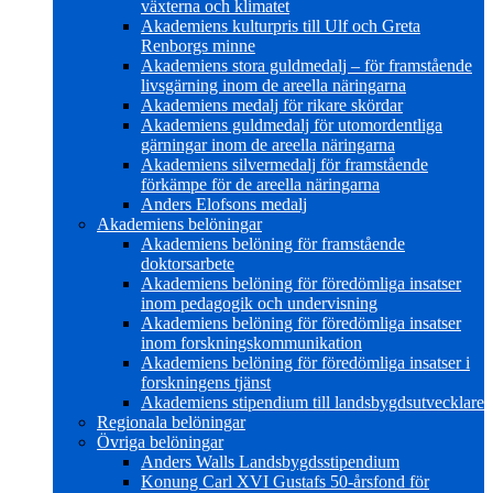
växterna och klimatet
Akademiens kulturpris till Ulf och Greta
Renborgs minne
Akademiens stora guldmedalj – för framstående
livsgärning inom de areella näringarna
Akademiens medalj för rikare skördar
Akademiens guldmedalj för utomordentliga
gärningar inom de areella näringarna
Akademiens silvermedalj för framstående
förkämpe för de areella näringarna
Anders Elofsons medalj
Akademiens belöningar
Akademiens belöning för framstående
doktorsarbete
Akademiens belöning för föredömliga insatser
inom pedagogik och undervisning
Akademiens belöning för föredömliga insatser
inom forskningskommunikation
Akademiens belöning för föredömliga insatser i
forskningens tjänst
Akademiens stipendium till landsbygdsutvecklare
Regionala belöningar
Övriga belöningar
Anders Walls Landsbygdsstipendium
Konung Carl XVI Gustafs 50-årsfond för