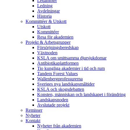
Ledamöter
Ledning
Avdelningar
Historia
Kommittéer & Utskott
Utskott
Kommittéer
Resa för akademien
Projekt & Arbetsgrupper
Försörjningsberedskap
Växtnoden
KSLA om smittsamma djursjukdomar
Antibiotikaplattformen
Tio kungliga akademier i tid och rum
Tandem Forest Values
Wallenbergprofessurerna
Sveriges nya landskapsmåltider
KSLA och skogsdebatten
Konsten, människan och landskapet i förändring
Landskapsnoden
Avslutade projekt
Remisser
Nyheter
Kontakt
Nyheter från akademien