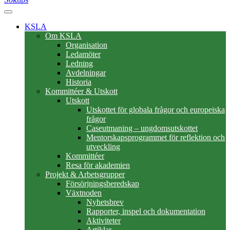
KSLA
Om KSLA
Organisation
Ledamöter
Ledning
Avdelningar
Historia
Kommittéer & Utskott
Utskott
Utskottet för globala frågor och europeiska
frågor
Caseutmaning – ungdomsutskottet
Mentorskapsprogrammet för reflektion och
utveckling
Kommittéer
Resa för akademien
Projekt & Arbetsgrupper
Försörjningsberedskap
Växtnoden
Nyhetsbrev
Rapporter, inspel och dokumentation
Aktiviteter
Artiklar