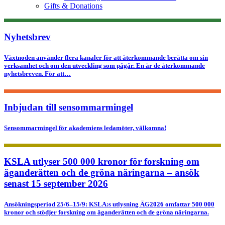
Gifts & Donations
Nyhetsbrev
Växtnoden använder flera kanaler för att återkommande berätta om sin
verksamhet och om den utveckling som pågår. En är de återkommande
nyhetsbreven. För att…
Inbjudan till sensommarmingel
Sensommarmingel för akademiens ledamöter, välkomna!
KSLA utlyser 500 000 kronor för forskning om
äganderätten och de gröna näringarna – ansök
senast 15 september 2026
Ansökningsperiod 25/6–15/9: KSLA:s utlysning ÄG2026 omfattar 500 000
kronor och stödjer forskning om äganderätten och de gröna näringarna.