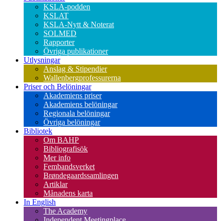
KSLA-podden
KSLAT
KSLA-Nytt & Noterat
SOLMED
Rapporter
Övriga publikationer
Utlysningar
Anslag & Stipendier
Wallenbergprofessurerna
Priser och Belöningar
Akademiens priser
Akademiens belöningar
Regionala belöningar
Övriga belöningar
Bibliotek
Om BAHP
Bibliografisök
Mer info
Fembandsverket
Brøndegaardssamlingen
Artiklar
Månadens karta
In English
The Academy
Independent Meetingplace