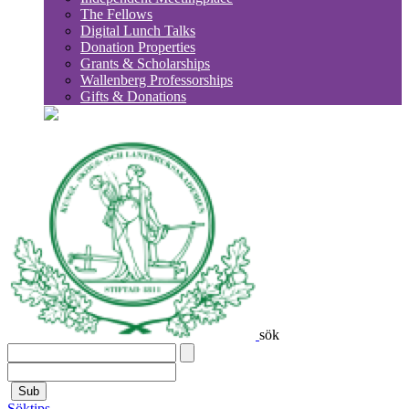
The Fellows
Digital Lunch Talks
Donation Properties
Grants & Scholarships
Wallenberg Professorships
Gifts & Donations
sök
Sub
Söktips