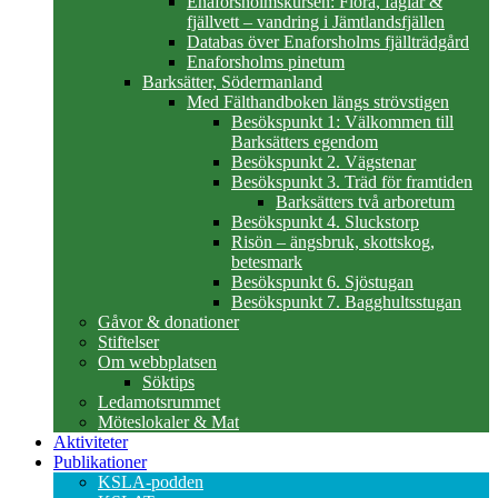
Enaforsholmskursen: Flora, fåglar &
fjällvett – vandring i Jämtlandsfjällen
Databas över Enaforsholms fjällträdgård
Enaforsholms pinetum
Barksätter, Södermanland
Med Fälthandboken längs strövstigen
Besökspunkt 1: Välkommen till
Barksätters egendom
Besökspunkt 2. Vägstenar
Besökspunkt 3. Träd för framtiden
Barksätters två arboretum
Besökspunkt 4. Sluckstorp
Risön – ängsbruk, skottskog,
betesmark
Besökspunkt 6. Sjöstugan
Besökspunkt 7. Bagghultsstugan
Gåvor & donationer
Stiftelser
Om webbplatsen
Söktips
Ledamotsrummet
Möteslokaler & Mat
Aktiviteter
Publikationer
KSLA-podden