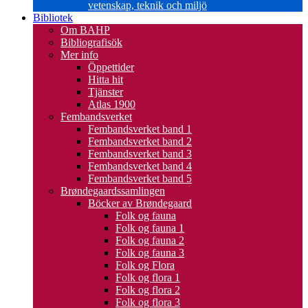
vetenskap, teknik och miljö
Bibliotek
Om BAHP
Bibliografisök
Mer info
Öppettider
Hitta hit
Tjänster
Atlas 1900
Fembandsverket
Fembandsverket band 1
Fembandsverket band 2
Fembandsverket band 3
Fembandsverket band 4
Fembandsverket band 5
Brøndegaardssamlingen
Böcker av Brøndegaard
Folk og fauna
Folk og fauna 1
Folk og fauna 2
Folk og fauna 3
Folk og Flora
Folk og flora 1
Folk og flora 2
Folk og flora 3