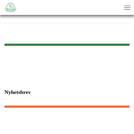
sök
sök
Nyhetsbrev