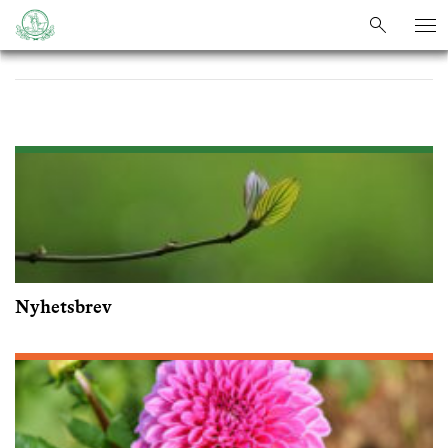
sök
sök
Nyhetsbrev