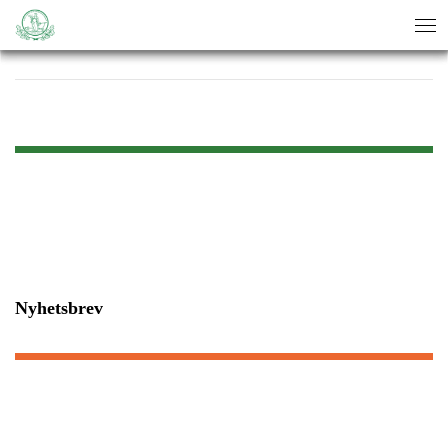
sök
sök
Nyhetsbrev