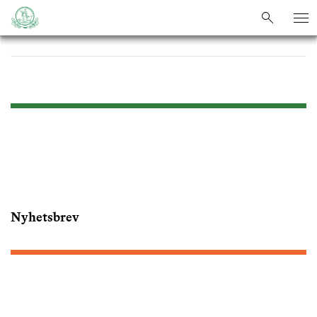
sök
sök
Nyhetsbrev