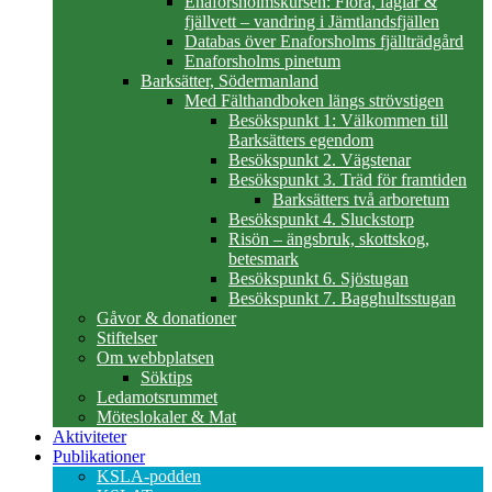
Enaforsholmskursen: Flora, fåglar &
fjällvett – vandring i Jämtlandsfjällen
Databas över Enaforsholms fjällträdgård
Enaforsholms pinetum
Barksätter, Södermanland
Med Fälthandboken längs strövstigen
Besökspunkt 1: Välkommen till
Barksätters egendom
Besökspunkt 2. Vägstenar
Besökspunkt 3. Träd för framtiden
Barksätters två arboretum
Besökspunkt 4. Sluckstorp
Risön – ängsbruk, skottskog,
betesmark
Besökspunkt 6. Sjöstugan
Besökspunkt 7. Bagghultsstugan
Gåvor & donationer
Stiftelser
Om webbplatsen
Söktips
Ledamotsrummet
Möteslokaler & Mat
Aktiviteter
Publikationer
KSLA-podden