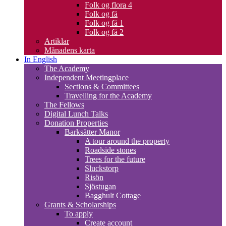
Folk og flora 4
Folk og fä
Folk og fä 1
Folk og fä 2
Artiklar
Månadens karta
In English
The Academy
Independent Meetingplace
Sections & Committees
Travelling for the Academy
The Fellows
Digital Lunch Talks
Donation Properties
Barksätter Manor
A tour around the property
Roadside stones
Trees for the future
Sluckstorp
Risön
Sjöstugan
Bagghult Cottage
Grants & Scholarships
To apply
Create account