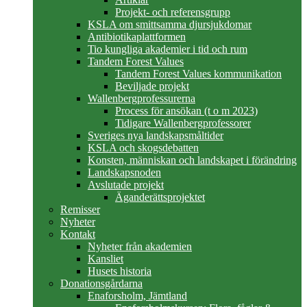
Projekt- och referensgrupp
KSLA om smittsamma djursjukdomar
Antibiotikaplattformen
Tio kungliga akademier i tid och rum
Tandem Forest Values
Tandem Forest Values kommunikation
Beviljade projekt
Wallenbergprofessurerna
Process för ansökan (t o m 2023)
Tidigare Wallenbergprofessorer
Sveriges nya landskapsmåltider
KSLA och skogsdebatten
Konsten, människan och landskapet i förändring
Landskapsnoden
Avslutade projekt
Äganderättsprojektet
Remisser
Nyheter
Kontakt
Nyheter från akademien
Kansliet
Husets historia
Donationsgårdarna
Enaforsholm, Jämtland