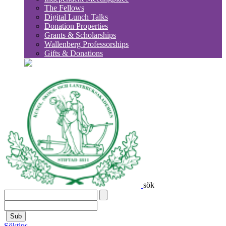
The Fellows
Digital Lunch Talks
Donation Properties
Grants & Scholarships
Wallenberg Professorships
Gifts & Donations
sök
Sub
Söktips