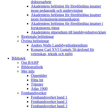
doktorsarbete
Akademiens belöning för föredömliga insatser
inom pedagogik och undervisning
Akademiens belöning för föredömliga insatser
inom forskningskommunikation
Akademiens belöning för föredömliga insatser i
forskningens tjänst
Akademiens stipendium till landsbygdsutvecklare
Regionala belöningar
Övriga belöningar
Anders Walls Landsbygdsstipendium
Konung Carl XVI Gustafs 50-årsfond för
vetenskap, teknik och miljö
Bibliotek
Om BAHP
Bibliografisök
Mer info
Öppettider
Hitta hit
Tjänster
Atlas 1900
Fembandsverket
Fembandsverket band 1
Fembandsverket band 2
Fembandsverket band 3