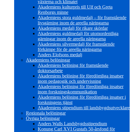
växterna och klimatet
Akademiens kulturpris till Ulf och Greta
Renborgs minne
Akademiens stora guldmedalj – för framstående
livsgärning inom de areella näringarna
Akademiens medalj för rikare skördar
Akademiens guldmedalj för utomordentliga
gärningar inom de areella näringarna
Akademiens silvermedalj för framstående
förkämpe för de areella näringarna
Anders Elofsons medalj
Akademiens belöningar
Akademiens belöning för framstående
doktorsarbete
Akademiens belöning för föredömliga insatser
inom pedagogik och undervisning
Akademiens belöning för föredömliga insatser
inom forskningskommunikation
Akademiens belöning för föredömliga insatser i
forskningens tjänst
Akademiens stipendium till landsbygdsutvecklare
Regionala belöningar
Övriga belöningar
Anders Walls Landsbygdsstipendium
Konung Carl XVI Gustafs 50-årsfond för