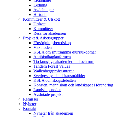
Ledamöter
Ledning
Avdelningar
Historia
Kommittéer & Utskott
Utskott
Kommittéer
Resa för akademien
Projekt & Arbetsgrupper
Försörjningsberedskap
Växtnoden
KSLA om smittsamma djursjukdomar
Antibiotikaplattformen
Tio kungliga akademier i tid och rum
Tandem Forest Values
Wallenbergprofessurerna
Sveriges nya landskapsmåltider
KSLA och skogsdebatten
Konsten, människan och landskapet i förändring
Landskapsnoden
Avslutade projekt
Remisser
Nyheter
Kontakt
Nyheter från akademien