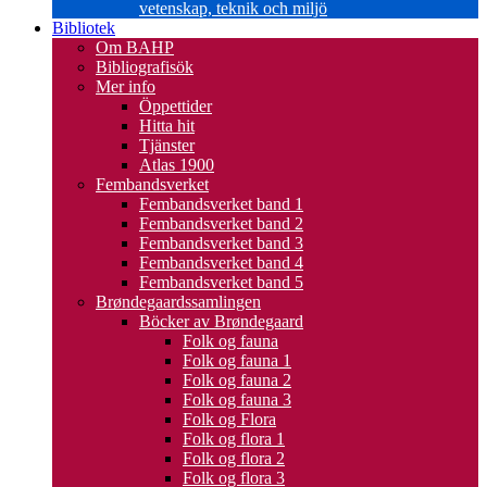
vetenskap, teknik och miljö
Bibliotek
Om BAHP
Bibliografisök
Mer info
Öppettider
Hitta hit
Tjänster
Atlas 1900
Fembandsverket
Fembandsverket band 1
Fembandsverket band 2
Fembandsverket band 3
Fembandsverket band 4
Fembandsverket band 5
Brøndegaardssamlingen
Böcker av Brøndegaard
Folk og fauna
Folk og fauna 1
Folk og fauna 2
Folk og fauna 3
Folk og Flora
Folk og flora 1
Folk og flora 2
Folk og flora 3