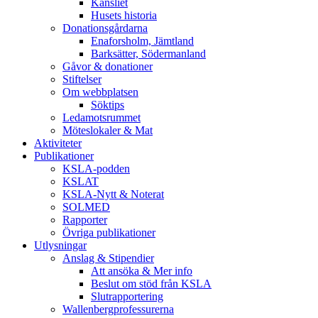
Kansliet
Husets historia
Donationsgårdarna
Enaforsholm, Jämtland
Barksätter, Södermanland
Gåvor & donationer
Stiftelser
Om webbplatsen
Söktips
Ledamotsrummet
Möteslokaler & Mat
Aktiviteter
Publikationer
KSLA-podden
KSLAT
KSLA-Nytt & Noterat
SOLMED
Rapporter
Övriga publikationer
Utlysningar
Anslag & Stipendier
Att ansöka & Mer info
Beslut om stöd från KSLA
Slutrapportering
Wallenbergprofessurerna