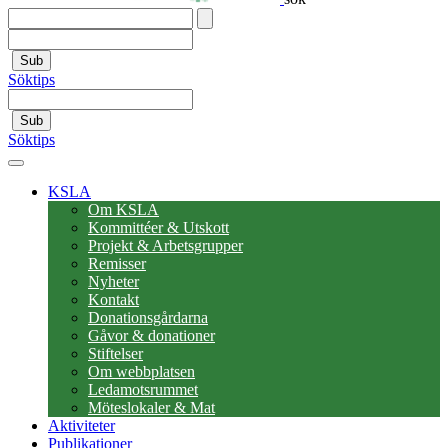
Sub
Söktips
Sub
Söktips
KSLA
Om KSLA
Kommittéer & Utskott
Projekt & Arbetsgrupper
Remisser
Nyheter
Kontakt
Donationsgårdarna
Gåvor & donationer
Stiftelser
Om webbplatsen
Ledamotsrummet
Möteslokaler & Mat
Aktiviteter
Publikationer