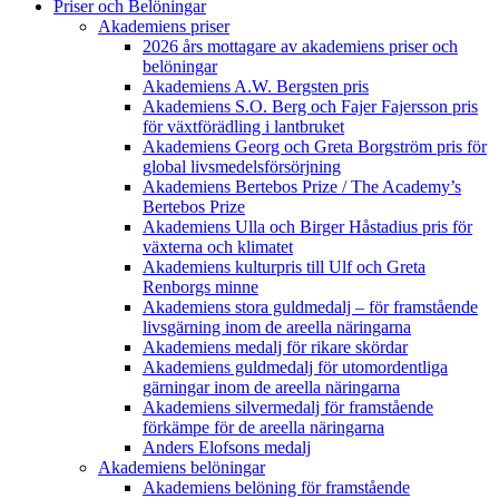
Priser och Belöningar
Akademiens priser
2026 års mottagare av akademiens priser och
belöningar
Akademiens A.W. Bergsten pris
Akademiens S.O. Berg och Fajer Fajersson pris
för växtförädling i lantbruket
Akademiens Georg och Greta Borgström pris för
global livsmedelsförsörjning
Akademiens Bertebos Prize / The Academy’s
Bertebos Prize
Akademiens Ulla och Birger Håstadius pris för
växterna och klimatet
Akademiens kulturpris till Ulf och Greta
Renborgs minne
Akademiens stora guldmedalj – för framstående
livsgärning inom de areella näringarna
Akademiens medalj för rikare skördar
Akademiens guldmedalj för utomordentliga
gärningar inom de areella näringarna
Akademiens silvermedalj för framstående
förkämpe för de areella näringarna
Anders Elofsons medalj
Akademiens belöningar
Akademiens belöning för framstående