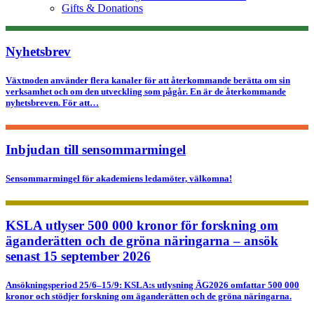
Gifts & Donations
Nyhetsbrev
Växtnoden använder flera kanaler för att återkommande berätta om sin
verksamhet och om den utveckling som pågår. En är de återkommande
nyhetsbreven. För att…
Inbjudan till sensommarmingel
Sensommarmingel för akademiens ledamöter, välkomna!
KSLA utlyser 500 000 kronor för forskning om
äganderätten och de gröna näringarna – ansök
senast 15 september 2026
Ansökningsperiod 25/6–15/9: KSLA:s utlysning ÄG2026 omfattar 500 000
kronor och stödjer forskning om äganderätten och de gröna näringarna.