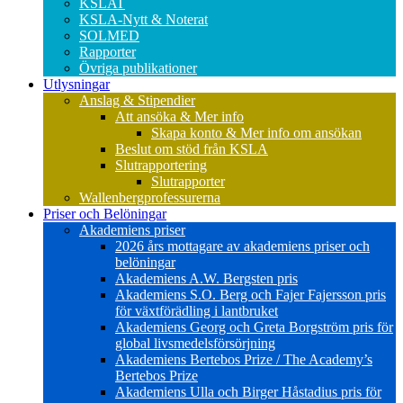
KSLAT
KSLA-Nytt & Noterat
SOLMED
Rapporter
Övriga publikationer
Utlysningar
Anslag & Stipendier
Att ansöka & Mer info
Skapa konto & Mer info om ansökan
Beslut om stöd från KSLA
Slutrapportering
Slutrapporter
Wallenbergprofessurerna
Priser och Belöningar
Akademiens priser
2026 års mottagare av akademiens priser och
belöningar
Akademiens A.W. Bergsten pris
Akademiens S.O. Berg och Fajer Fajersson pris
för växtförädling i lantbruket
Akademiens Georg och Greta Borgström pris för
global livsmedelsförsörjning
Akademiens Bertebos Prize / The Academy’s
Bertebos Prize
Akademiens Ulla och Birger Håstadius pris för