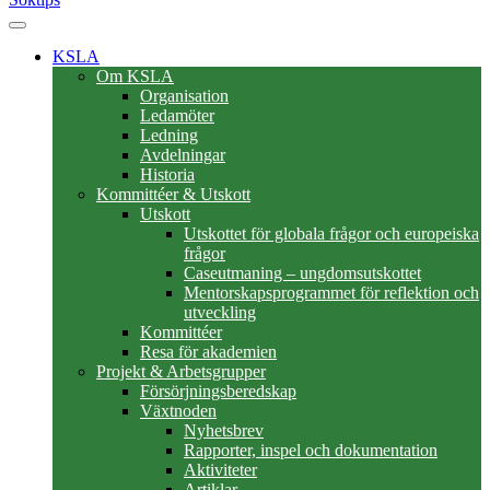
KSLA
Om KSLA
Organisation
Ledamöter
Ledning
Avdelningar
Historia
Kommittéer & Utskott
Utskott
Utskottet för globala frågor och europeiska
frågor
Caseutmaning – ungdomsutskottet
Mentorskapsprogrammet för reflektion och
utveckling
Kommittéer
Resa för akademien
Projekt & Arbetsgrupper
Försörjningsberedskap
Växtnoden
Nyhetsbrev
Rapporter, inspel och dokumentation
Aktiviteter
Artiklar