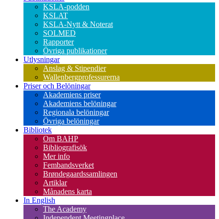
KSLA-podden
KSLAT
KSLA-Nytt & Noterat
SOLMED
Rapporter
Övriga publikationer
Utlysningar
Anslag & Stipendier
Wallenbergprofessurerna
Priser och Belöningar
Akademiens priser
Akademiens belöningar
Regionala belöningar
Övriga belöningar
Bibliotek
Om BAHP
Bibliografisök
Mer info
Fembandsverket
Brøndegaardssamlingen
Artiklar
Månadens karta
In English
The Academy
Independent Meetingplace