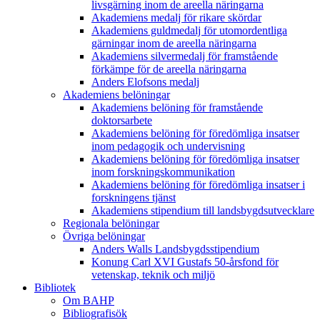
livsgärning inom de areella näringarna
Akademiens medalj för rikare skördar
Akademiens guldmedalj för utomordentliga
gärningar inom de areella näringarna
Akademiens silvermedalj för framstående
förkämpe för de areella näringarna
Anders Elofsons medalj
Akademiens belöningar
Akademiens belöning för framstående
doktorsarbete
Akademiens belöning för föredömliga insatser
inom pedagogik och undervisning
Akademiens belöning för föredömliga insatser
inom forskningskommunikation
Akademiens belöning för föredömliga insatser i
forskningens tjänst
Akademiens stipendium till landsbygdsutvecklare
Regionala belöningar
Övriga belöningar
Anders Walls Landsbygdsstipendium
Konung Carl XVI Gustafs 50-årsfond för
vetenskap, teknik och miljö
Bibliotek
Om BAHP
Bibliografisök