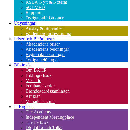
KSLA-Nytt & Noterat
SOLMED
Rapporter
Övriga publikationer
Utlysningar
Anslag & Stipendier
Wallenbergprofessurerna
Priser och Belöningar
Akademiens priser
Akademiens belöningar
Regionala belöningar
Övriga belöningar
Bibliotek
Om BAHP
Bibliografisök
Mer info
Fembandsverket
Brøndegaardssamlingen
Artiklar
Månadens karta
In English
The Academy
Independent Meetingplace
The Fellows
Digital Lunch Talks