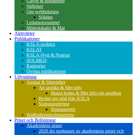
Gåvor & donationer
Stiftelser
Om webbplatsen
Söktips
Ledamotsrummet
Möteslokaler & Mat
Aktiviteter
Publikationer
KSLA-podden
KSLAT
KSLA-Nytt & Noterat
SOLMED
Rapporter
Övriga publikationer
Utlysningar
Anslag & Stipendier
Att ansöka & Mer info
Skapa konto & Mer info om ansökan
Beslut om stöd från KSLA
Slutrapportering
Slutrapporter
Wallenbergprofessurerna
Priser och Belöningar
Akademiens priser
2026 års mottagare av akademiens priser och