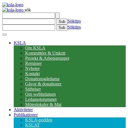
sök
Söktips
Sub
Söktips
Sub
KSLA
Om KSLA
Kommittéer & Utskott
Projekt & Arbetsgrupper
Remisser
Nyheter
Kontakt
Donationsgårdarna
Gåvor & donationer
Stiftelser
Om webbplatsen
Ledamotsrummet
Möteslokaler & Mat
Aktiviteter
Publikationer
KSLA-podden
KSLAT