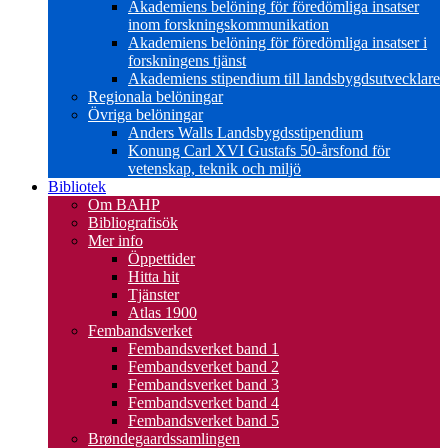
Akademiens belöning för föredömliga insatser
inom forskningskommunikation
Akademiens belöning för föredömliga insatser i
forskningens tjänst
Akademiens stipendium till landsbygdsutvecklare
Regionala belöningar
Övriga belöningar
Anders Walls Landsbygdsstipendium
Konung Carl XVI Gustafs 50-årsfond för
vetenskap, teknik och miljö
Bibliotek
Om BAHP
Bibliografisök
Mer info
Öppettider
Hitta hit
Tjänster
Atlas 1900
Fembandsverket
Fembandsverket band 1
Fembandsverket band 2
Fembandsverket band 3
Fembandsverket band 4
Fembandsverket band 5
Brøndegaardssamlingen