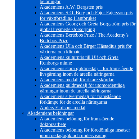
belöningar
Akademiens A.W. Bergsten pris
Akademiens S.O. Berg och Fajer Fajersson pris
för växtförädling i lantbruket
Akademiens Georg och Greta Borgström pris för
global livsmedelsförsörjning
Akademiens Bertebos Prize / The Academy’s
Bertebos Prize
Akademiens Ulla och Birger Håstadius pris för
växterna och klimatet
Akademiens kulturpris till Ulf och Greta
Renborgs minne
Akademiens stora guldmedalj – för framstående
livsgärning inom de areella näringarna
Akademiens medalj för rikare skördar
Akademiens guldmedalj för utomordentliga
gärningar inom de areella näringarna
Akademiens silvermedalj för framstående
förkämpe för de areella näringarna
Anders Elofsons medalj
Akademiens belöningar
Akademiens belöning för framstående
doktorsarbete
Akademiens belöning för föredömliga insatser
inom pedagogik och undervisning