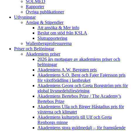
SOLMED
Rapporter
Övriga publikationer
Utlysningar
Anslag & Stipendier
Att ansöka & Mer info
Beslut om stöd från KSLA
Slutrapportering
Wallenbergprofessurerna
Priser och Belöningar
Akademiens priser
2026 års mottagare av akademiens priser och
belöningar
Akademiens A.W. Bergsten pris
Akademiens S.O. Berg och Fajer Fajersson pris
för växtförädling i lantbruket
Akademiens Georg och Greta Borgström pris för
global livsmedelsförsörjning
Akademiens Bertebos Prize / The Academy’s
Bertebos Prize
Akademiens Ulla och Birger Håstadius pris för
växterna och klimatet
Akademiens kulturpris till Ulf och Greta
Renborgs minne
Akademiens stora guldmedalj – för framstående