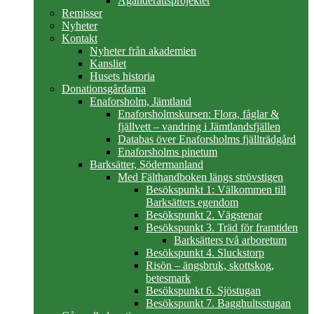
Äganderättsprojektet
Remisser
Nyheter
Kontakt
Nyheter från akademien
Kansliet
Husets historia
Donationsgårdarna
Enaforsholm, Jämtland
Enaforsholmskursen: Flora, fåglar &
fjällvett – vandring i Jämtlandsfjällen
Databas över Enaforsholms fjällträdgård
Enaforsholms pinetum
Barksätter, Södermanland
Med Fälthandboken längs strövstigen
Besökspunkt 1: Välkommen till
Barksätters egendom
Besökspunkt 2. Vägstenar
Besökspunkt 3. Träd för framtiden
Barksätters två arboretum
Besökspunkt 4. Sluckstorp
Risön – ängsbruk, skottskog,
betesmark
Besökspunkt 6. Sjöstugan
Besökspunkt 7. Bagghultsstugan