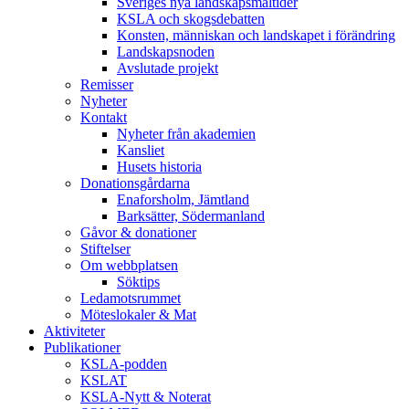
Sveriges nya landskapsmåltider
KSLA och skogsdebatten
Konsten, människan och landskapet i förändring
Landskapsnoden
Avslutade projekt
Remisser
Nyheter
Kontakt
Nyheter från akademien
Kansliet
Husets historia
Donationsgårdarna
Enaforsholm, Jämtland
Barksätter, Södermanland
Gåvor & donationer
Stiftelser
Om webbplatsen
Söktips
Ledamotsrummet
Möteslokaler & Mat
Aktiviteter
Publikationer
KSLA-podden
KSLAT
KSLA-Nytt & Noterat