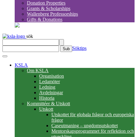
Donation Properties
Grants & Scholarships
Wallenberg Professorships
Gifts & Donations
sök
Söktips
Sub
KSLA
Om KSLA
Organisation
Ledamöter
Ledning
Avdelningar
Historia
Kommittéer & Utskott
Utskott
Utskottet för globala frågor och europeiska
frågor
Caseutmaning – ungdomsutskottet
Mentorskapsprogrammet för reflektion och
utveckling