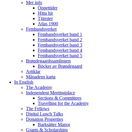
Mer info
Öppettider
Hitta hit
Tjänster
Atlas 1900
Fembandsverket
Fembandsverket band 1
Fembandsverket band 2
Fembandsverket band 3
Fembandsverket band 4
Fembandsverket band 5
Brøndegaardssamlingen
Böcker av Brøndegaard
Artiklar
Månadens karta
In English
The Academy
Independent Meetingplace
Sections & Committees
Travelling for the Academy
The Fellows
Digital Lunch Talks
Donation Properties
Barksätter Manor
Grants & Scholarships