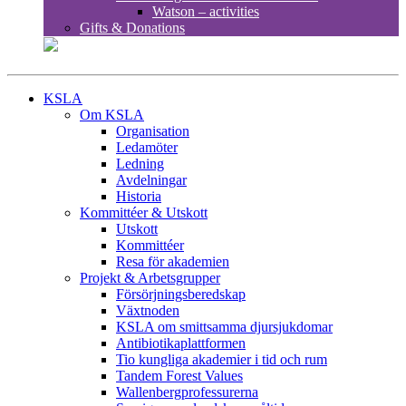
Watson – activities
Gifts & Donations
KSLA
Om KSLA
Organisation
Ledamöter
Ledning
Avdelningar
Historia
Kommittéer & Utskott
Utskott
Kommittéer
Resa för akademien
Projekt & Arbetsgrupper
Försörjningsberedskap
Växtnoden
KSLA om smittsamma djursjukdomar
Antibiotikaplattformen
Tio kungliga akademier i tid och rum
Tandem Forest Values
Wallenbergprofessurerna