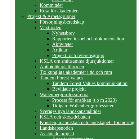
Kommittéer
Resa för akademien
Projekt & Arbetsgrupper
Försörjningsberedskap
Växtnoden
Nyhetsbrev
Rapporter, inspel och dokumentation
Aktiviteter
Artiklar
Projekt- och referensgrupp
KSLA om smittsamma djursjukdomar
Antibiotikaplattformen
Tio kungliga akademier i tid och rum
Tandem Forest Values
Tandem Forest Values kommunikation
Beviljade projekt
Wallenbergprofessurerna
Process för ansökan (t o m 2023)
Tidigare Wallenbergprofessorer
Sveriges nya landskapsmåltider
KSLA och skogsdebatten
Konsten, människan och landskapet i förändring
Landskapsnoden
Avslutade projekt