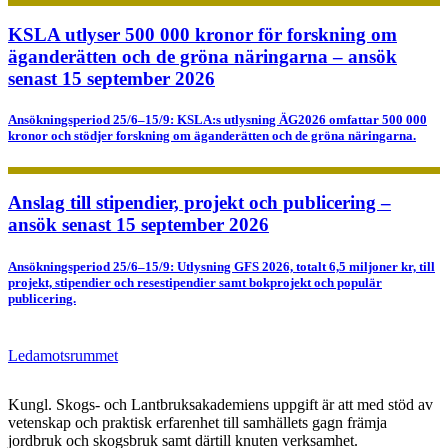
KSLA utlyser 500 000 kronor för forskning om
äganderätten och de gröna näringarna – ansök
senast 15 september 2026
Ansökningsperiod 25/6–15/9: KSLA:s utlysning ÄG2026 omfattar 500 000
kronor och stödjer forskning om äganderätten och de gröna näringarna.
Anslag till stipendier, projekt och publicering –
ansök senast 15 september 2026
Ansökningsperiod 25/6–15/9: Utlysning GFS 2026, totalt 6,5 miljoner kr, till
projekt, stipendier och resestipendier samt bokprojekt och populär
publicering.
Ledamotsrummet
Kungl. Skogs- och Lantbruksakademiens uppgift är att med stöd av
vetenskap och praktisk erfarenhet till samhällets gagn främja
jordbruk och skogsbruk samt därtill knuten verksamhet.