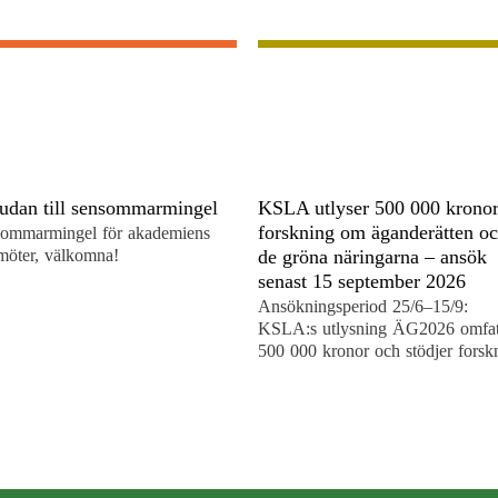
judan till sensommarmingel
KSLA utlyser 500 000 kronor
forskning om äganderätten o
ommarmingel för akademiens
möter, välkomna!
de gröna näringarna – ansök
senast 15 september 2026
Ansökningsperiod 25/6–15/9:
KSLA:s utlysning ÄG2026 omfat
500 000 kronor och stödjer forsk
om äganderätten och de gröna
näringarna.