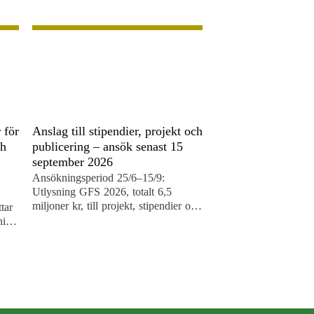
 för
Anslag till stipendier, projekt och
ch
publicering – ansök senast 15
september 2026
Ansökningsperiod 25/6–15/9:
Utlysning GFS 2026, totalt 6,5
miljoner kr, till projekt, stipendier och
tar
resestipendier samt bokprojekt och
ning
populär publicering.