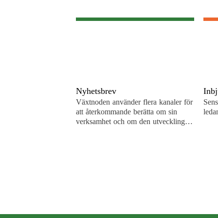
Nyhetsbrev
Inb
Växtnoden använder flera kanaler för
Sens
att återkommande berätta om sin
leda
verksamhet och om den utveckling
som pågår. En är de återkommande
nyhetsbreven. För att…