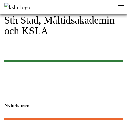
Gastronomiska akademin,
sök
sök
Sth Stad, Måltidsakademin
och KSLA
Nyhetsbrev